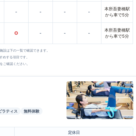
本所吾妻橋駅
-
-
-
-
から車で5分
本所吾妻橋駅
○
-
-
-
から車で5分
全施設は下の一覧で確認できます。
すすめする項目です。
をご確認ください。
ピラティス
無料体験
定休日