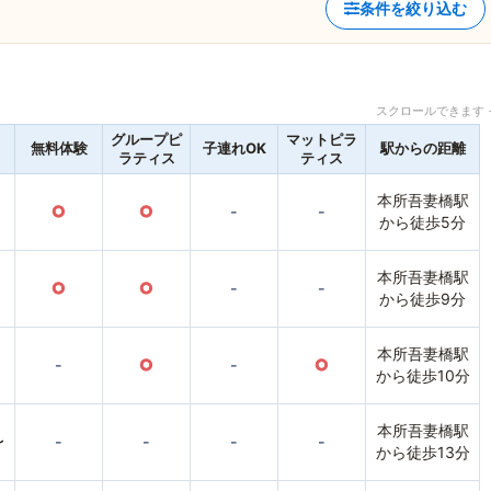
条件を絞り込む
スクロールできます 
グループピ
マットピラ
無料体験
子連れOK
駅からの距離
ラティス
ティス
本所吾妻橋駅
○
○
-
-
から徒歩5分
本所吾妻橋駅
○
○
-
-
から徒歩9分
本所吾妻橋駅
-
○
-
○
から徒歩10分
本所吾妻橋駅
〜
-
-
-
-
から徒歩13分