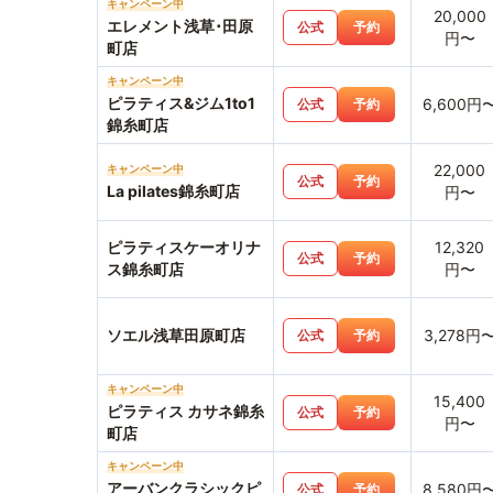
キャンペーン中
20,000
エレメント浅草･田原
公式
予約
円〜
町店
キャンペーン中
ピラティス&ジム1to1
6,600円
公式
予約
錦糸町店
22,000
キャンペーン中
公式
予約
La pilates錦糸町店
円〜
ピラティスケーオリナ
12,320
公式
予約
ス錦糸町店
円〜
ソエル浅草田原町店
3,278円
公式
予約
キャンペーン中
15,400
ピラティス カサネ錦糸
公式
予約
円〜
町店
キャンペーン中
アーバンクラシックピ
8,580円
公式
予約