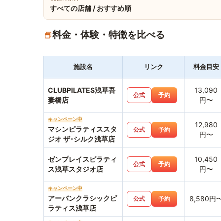
すべての店舗 / おすすめ順
料金・体験・特徴を比べる
施設名
リンク
料金目安
CLUBPILATES浅草吾
13,090
公式
予約
妻橋店
円〜
キャンペーン中
12,980
マシンピラティススタ
公式
予約
円〜
ジオ ザ･シルク浅草店
ゼンプレイスピラティ
10,450
公式
予約
ス浅草スタジオ店
円〜
キャンペーン中
アーバンクラシックピ
8,580円
公式
予約
ラティス浅草店