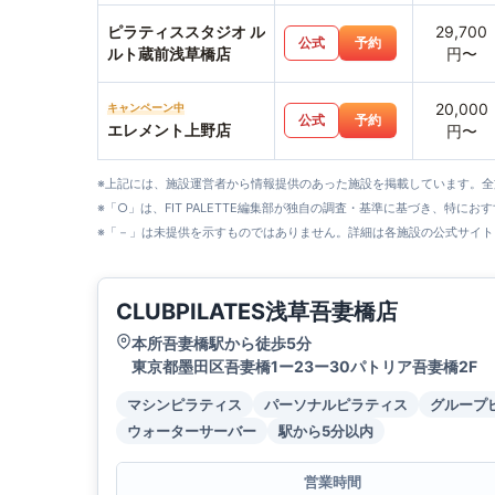
ピラティススタジオ ル
29,700
公式
予約
ルト蔵前浅草橋店
円〜
20,000
キャンペーン中
公式
予約
エレメント上野店
円〜
※上記には、施設運営者から情報提供のあった施設を掲載しています。
※「○」は、FIT PALETTE編集部が独自の調査・基準に基づき、特にお
※「－」は未提供を示すものではありません。詳細は各施設の公式サイト
CLUBPILATES浅草吾妻橋店
本所吾妻橋駅から徒歩5分
東京都墨田区吾妻橋1ー23ー30パトリア吾妻橋2F
マシンピラティス
パーソナルピラティス
グループ
ウォーターサーバー
駅から5分以内
営業時間