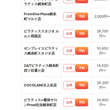
ラティス錦糸町店
FromOne Place錦糸
2,000円
公式
予約
町マルイ店
ピラティススタジオ ル
29,700
公式
予約
ルト両国店
円〜
ゼンプレイスピラティ
10,450
公式
予約
ス錦糸町スタジオ店
円〜
24/7ピラティス錦糸町
14,500
公式
予約
四ツ目通り店
円〜
35,200
COCOLANCE入谷店
公式
予約
円〜
ピラティス×整体サロ
24,900
公式
予約
ンPreal住吉錦糸町店
円〜