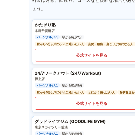
料金は月額、回数券、コースなど複雑な場合があ
ょう。
かたぎり塾
本所吾妻橋店
パーソナルジム
駅から徒歩2分
駅から5分以内のジムに通いたい人
姿勢・腰痛・肩こりが気になる人
公式サイトを見る
24/7ワークアウト (24/7Workout)
押上店
パーソナルジム
駅から徒歩8分
駅から5分以内のジムに通いたい人
とにかく痩せたい人
食事管理も
公式サイトを見る
グッドライフジム (GOODLIFE GYM)
東京スカイツリー前店
パーソナルジム
駅から徒歩9分