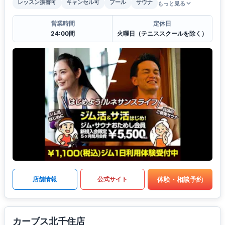
レッスン振替可
キャンセル可
プール
サウナ
もっと見る
営業時間
定休日
24:00間
火曜日（テニススクールを除く）
体験・相談予約
店舗情報
公式サイト
カーブス北千住店