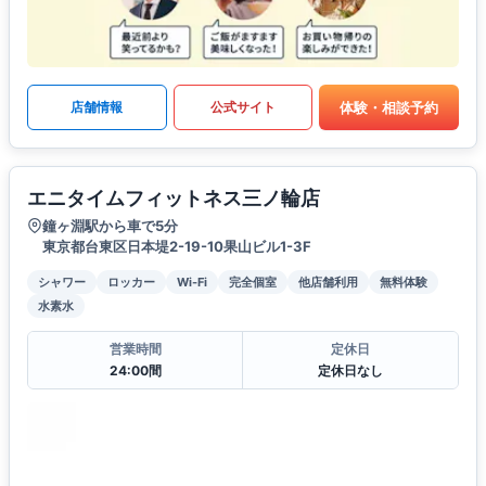
体験・相談予約
店舗情報
公式サイト
エニタイムフィットネス三ノ輪店
鐘ヶ淵駅から車で5分
東京都台東区日本堤2-19-10果山ビル1-3F
シャワー
ロッカー
Wi-Fi
完全個室
他店舗利用
無料体験
水素水
営業時間
定休日
24:00間
定休日なし