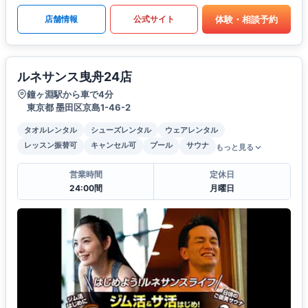
体験・相談予約
店舗情報
公式サイト
ルネサンス曳舟24店
鐘ヶ淵駅から車で4分
東京都 墨田区京島1-46-2
タオルレンタル
シューズレンタル
ウェアレンタル
レッスン振替可
キャンセル可
プール
サウナ
もっと見る
営業時間
定休日
24:00間
月曜日