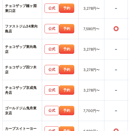
チョコザップ鐘ヶ淵
-
公式
予約
3,278円〜
東口店
ファストジム24東向
○
公式
予約
7,590円〜
島店
チョコザップ東向島
-
公式
予約
3,278円〜
店
チョコザップ四ツ木
-
公式
予約
3,278円〜
店
チョコザップ京成曳
-
公式
予約
3,278円〜
舟店
ゴールドジム曳舟東
-
公式
予約
7,700円〜
京店
カーブスイトーヨー
公式
予約