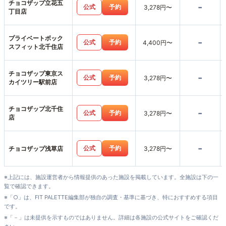
チョコザップ立花五
-
公式
予約
3,278円〜
丁目店
プライベートボック
-
公式
予約
4,400円〜
スフィット北千住店
チョコザップ東京ス
-
公式
予約
3,278円〜
カイツリー駅前店
チョコザップ北千住
-
公式
予約
3,278円〜
店
-
公式
予約
チョコザップ浅草店
3,278円〜
※上記には、施設運営者から情報提供のあった施設を掲載しています。全施設は下の一
覧で確認できます。
※「○」は、FIT PALETTE編集部が独自の調査・基準に基づき、特におすすめする項目
です。
※「－」は未提供を示すものではありません。詳細は各施設の公式サイトをご確認くだ