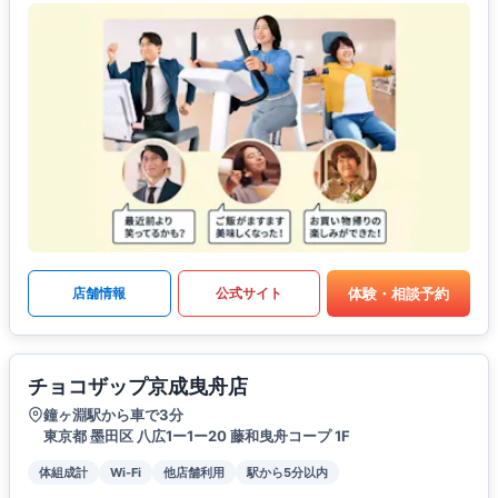
体験・相談予約
店舗情報
公式サイト
チョコザップ京成曳舟店
鐘ヶ淵駅から車で3分
東京都 墨田区 八広1ー1ー20 藤和曳舟コープ 1F
体組成計
Wi-Fi
他店舗利用
駅から5分以内