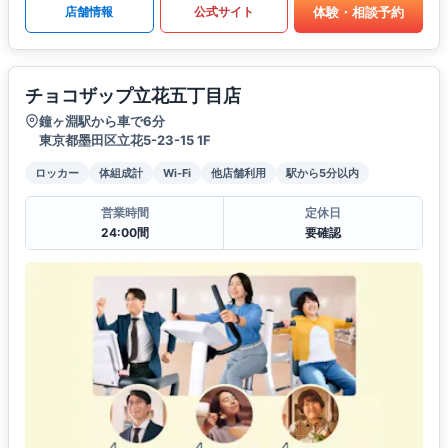
体験・相談予約
店舗情報
公式サイト
チョコザップ立花五丁目店
鐘ヶ淵駅から車で6分
東京都墨田区立花5-23-15 1F
ロッカー
体組成計
Wi-Fi
他店舗利用
駅から5分以内
営業時間
定休日
24:00間
要確認