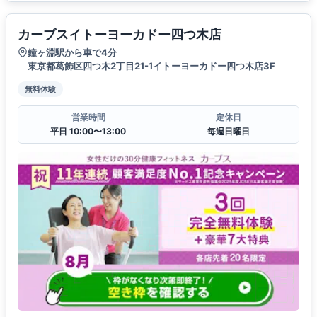
カーブスイトーヨーカドー四つ木店
鐘ヶ淵駅から車で4分
東京都葛飾区四つ木2丁目21-1イトーヨーカドー四つ木店3F
無料体験
営業時間
定休日
平日 10:00〜13:00
毎週日曜日