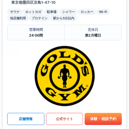
東京都墨田区京島1-47-10
サウナ
ホットヨガ
駐車場
シャワー
ロッカー
Wi-Fi
他店舗利用
プロテイン
駅から5分以内
営業時間
定休日
24:00間
第2月曜日
体験・相談予約
店舗情報
公式サイト