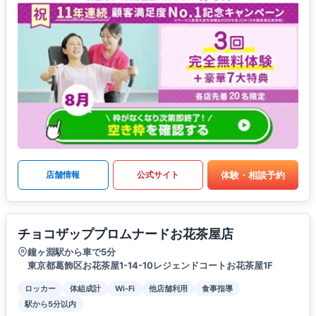
体験・相談予約
店舗情報
公式サイト
チョコザッププロムナードお花茶屋店
鐘ヶ淵駅から車で5分
東京都葛飾区お花茶屋1-14-10レジェンドコートお花茶屋1F
ロッカー
体組成計
Wi-Fi
他店舗利用
食事指導
駅から5分以内