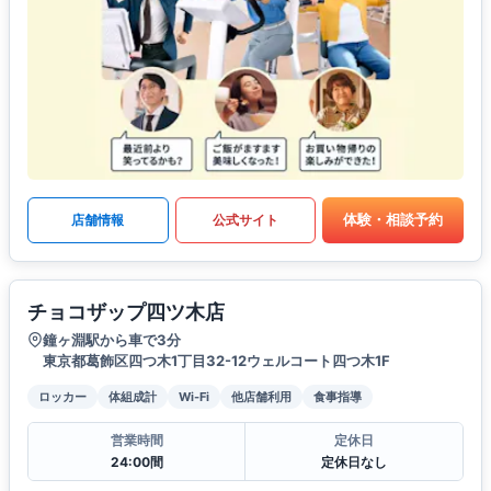
体験・相談予約
店舗情報
公式サイト
チョコザップ四ツ木店
鐘ヶ淵駅から車で3分
東京都葛飾区四つ木1丁目32-12ウェルコート四つ木1F
ロッカー
体組成計
Wi-Fi
他店舗利用
食事指導
営業時間
定休日
24:00間
定休日なし