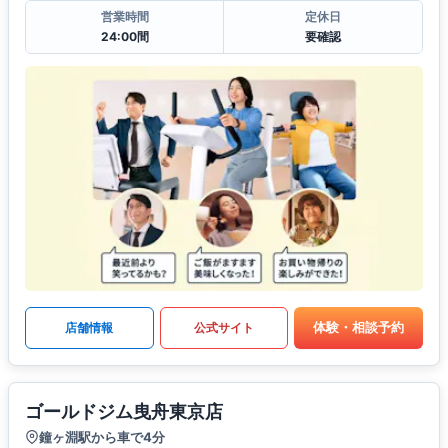
営業時間
定休日
24:00間
要確認
体験・相談予約
店舗情報
公式サイト
ゴールドジム曳舟東京店
鐘ヶ淵駅から車で4分