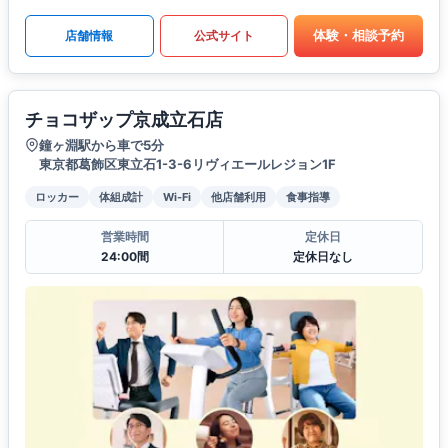
体験・相談予約
店舗情報
公式サイト
チョコザップ京成立石店
鐘ヶ淵駅から車で5分
東京都葛飾区東立石1-3-6リヴィエールレジョン1F
ロッカー
体組成計
Wi-Fi
他店舗利用
食事指導
営業時間
定休日
24:00間
定休日なし