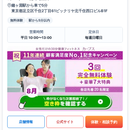
鐘ヶ淵駅から車で5分
東京都足立区千住2丁目61ビックリヤ北千住西口ビルB1F
無料体験
駅から5分以内
営業時間
定休日
平日 10:00〜13:00
毎週日曜日
体験・相談予約
店舗情報
公式サイト