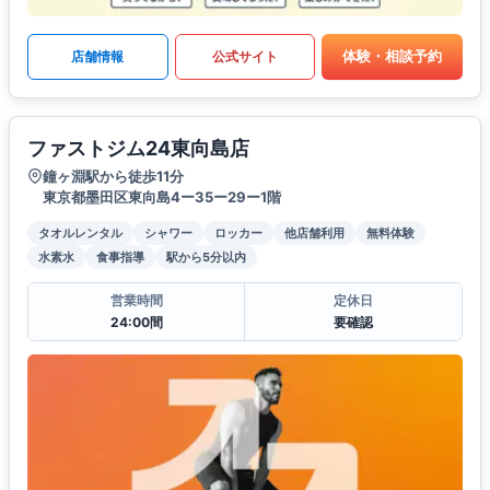
体験・相談予約
店舗情報
公式サイト
ファストジム24東向島店
鐘ヶ淵駅から徒歩11分
東京都墨田区東向島4ー35ー29ー1階
タオルレンタル
シャワー
ロッカー
他店舗利用
無料体験
水素水
食事指導
駅から5分以内
営業時間
定休日
24:00間
要確認