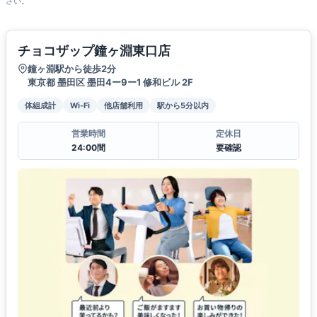
さい。
チョコザップ鐘ヶ淵東口店
鐘ヶ淵駅から徒歩2分
東京都 墨田区 墨田4ー9ー1 修和ビル 2F
体組成計
Wi-Fi
他店舗利用
駅から5分以内
営業時間
定休日
24:00間
要確認