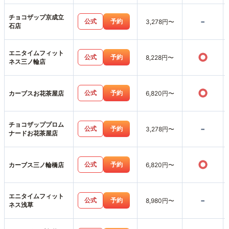
チョコザップ京成立
-
公式
予約
3,278円〜
石店
エニタイムフィット
○
公式
予約
8,228円〜
ネス三ノ輪店
○
公式
予約
カーブスお花茶屋店
6,820円〜
チョコザッププロム
-
公式
予約
3,278円〜
ナードお花茶屋店
○
公式
予約
カーブス三ノ輪橋店
6,820円〜
エニタイムフィット
-
公式
予約
8,980円〜
ネス浅草