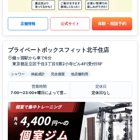
体験・相談予約
店舗情報
公式サイト
プライベートボックスフィット北千住店
鐘ヶ淵駅から車で6分
東京都足立区千住3丁目5第2小寺ビル4F(受付)5F
シャワー
体組成計
完全個室
他店舗利用
営業時間
定休日
7:00〜23:00※曜日によって営業時間が異なる場合がございます.
定休日なし