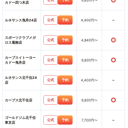
○
6,820円〜
カドー四つ木店
-
公式
予約
ルネサンス曳舟24店
4,400円〜
スポーツクラブメガ
○
公式
予約
4,840円〜
ロス葛飾店
カーブスイトーヨー
○
公式
予約
6,820円〜
カドー曳舟店
ルネサンス北千住24
-
公式
予約
4,400円〜
店
○
公式
予約
カーブス北千住店
6,820円〜
ゴールドジム北千住
-
公式
予約
7,700円〜
東京店