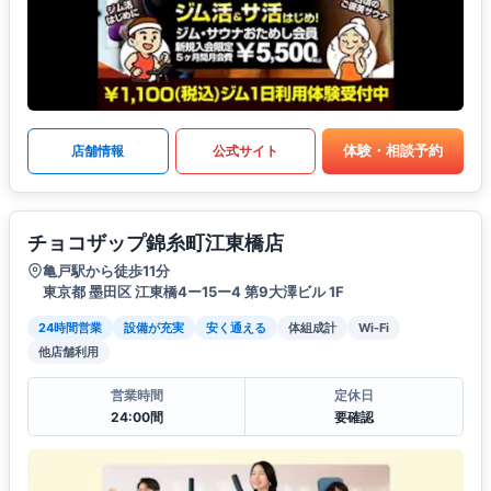
体験・相談予約
店舗情報
公式サイト
チョコザップ錦糸町江東橋店
亀戸駅から徒歩11分
東京都 墨田区 江東橋4ー15ー4 第9大澤ビル 1F
24時間営業
設備が充実
安く通える
体組成計
Wi-Fi
他店舗利用
営業時間
定休日
24:00間
要確認