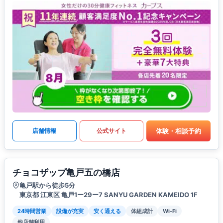
体験・相談予約
店舗情報
公式サイト
チョコザップ亀戸五の橋店
亀戸駅から徒歩5分
東京都 江東区 亀戸1ー29ー7 SANYU GARDEN KAMEIDO 1F
24時間営業
設備が充実
安く通える
体組成計
Wi-Fi
他店舗利用