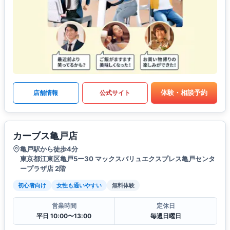
体験・相談予約
店舗情報
公式サイト
カーブス亀戸店
亀戸駅から徒歩4分
東京都江東区亀戸5ー30 マックスバリュエクスプレス亀戸センタ
ープラザ店 2階
初心者向け
女性も通いやすい
無料体験
営業時間
定休日
平日 10:00〜13:00
毎週日曜日