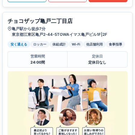
チョコザップ亀戸二丁目店
亀戸駅から徒歩7分
東京都江東区亀戸2-44-5TOWAイマス亀戸ビル1F|2F
安く通える
ロッカー
体組成計
Wi-Fi
他店舗利用
食事指導
営業時間
定休日
24:00間
定休日なし