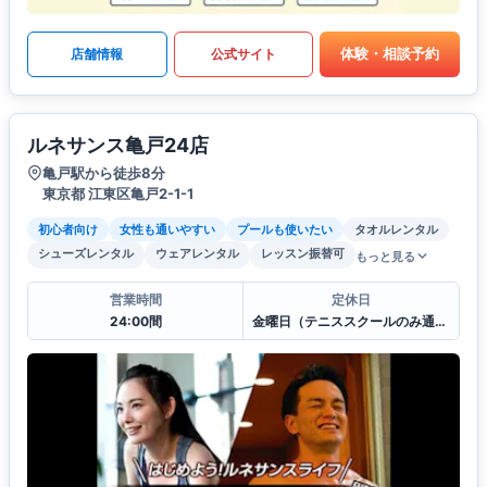
体験・相談予約
店舗情報
公式サイト
ルネサンス亀戸24店
亀戸駅から徒歩8分
東京都 江東区亀戸2-1-1
初心者向け
女性も通いやすい
プールも使いたい
タオルレンタル
シューズレンタル
ウェアレンタル
レッスン振替可
もっと見る
営業時間
定休日
24:00間
金曜日（テニススクールのみ通常営業）、年末年始