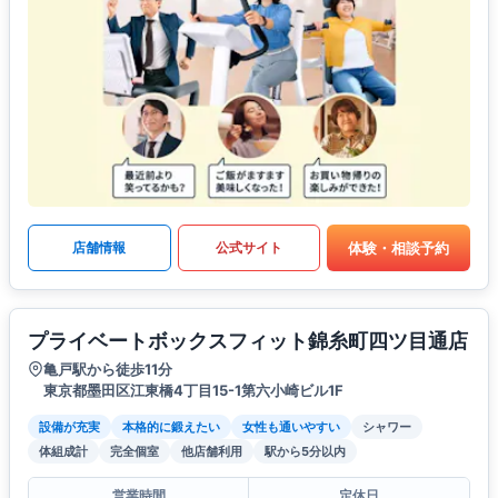
体験・相談予約
店舗情報
公式サイト
プライベートボックスフィット錦糸町四ツ目通店
亀戸駅から徒歩11分
東京都墨田区江東橋4丁目15-1第六小崎ビル1F
設備が充実
本格的に鍛えたい
女性も通いやすい
シャワー
体組成計
完全個室
他店舗利用
駅から5分以内
営業時間
定休日