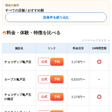
現在の条件
すべての店舗 / おすすめ順
条件を絞り込む
料金・体験・特徴を比べる
スクロールできます →
施設名
リンク
料金目安
24時間営業
○
公式
予約
チョコザップ亀戸店
3,278円〜
-
公式
予約
カーブス亀戸店
6,820円〜
チョコザップ亀戸五
○
公式
予約
3,278円〜
の橋店