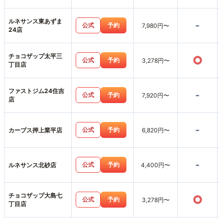
ルネサンス東あずま
-
公式
予約
7,980円〜
24店
チョコザップ太平三
○
公式
予約
3,278円〜
丁目店
ファストジム24住吉
-
公式
予約
7,920円〜
店
-
公式
予約
カーブス押上業平店
6,820円〜
-
公式
予約
ルネサンス北砂店
4,400円〜
チョコザップ大島七
○
公式
予約
3,278円〜
丁目店