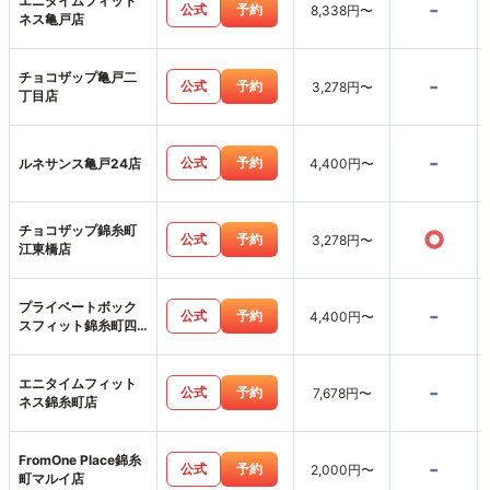
エニタイムフィット
-
公式
予約
8,338円〜
ネス亀戸店
チョコザップ亀戸二
-
公式
予約
3,278円〜
丁目店
-
公式
予約
ルネサンス亀戸24店
4,400円〜
チョコザップ錦糸町
○
公式
予約
3,278円〜
江東橋店
プライベートボック
-
公式
予約
4,400円〜
スフィット錦糸町四
ツ目通店
エニタイムフィット
-
公式
予約
7,678円〜
ネス錦糸町店
FromOne Place錦糸
-
公式
予約
2,000円〜
町マルイ店