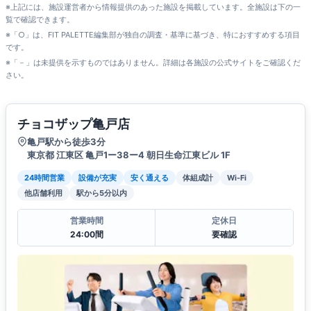
※上記には、施設運営者から情報提供のあった施設を掲載しています。全施設は下の一
覧で確認できます。
※「○」は、FIT PALETTE編集部が独自の調査・基準に基づき、特におすすめする項目
です。
※「－」は未提供を示すものではありません。詳細は各施設の公式サイトをご確認くだ
さい。
チョコザップ亀戸店
亀戸駅から徒歩3分
東京都 江東区 亀戸1ー38ー4 朝日生命江東ビル 1F
24時間営業
設備が充実
安く通える
体組成計
Wi-Fi
他店舗利用
駅から5分以内
営業時間
定休日
24:00間
要確認