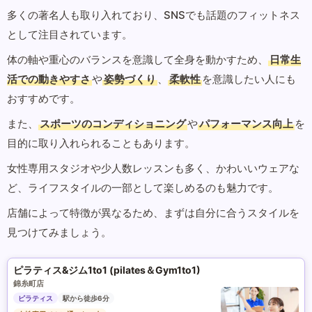
多くの著名人も取り入れており、SNSでも話題のフィットネス
として注目されています。
体の軸や重心のバランスを意識して全身を動かすため、
日常生
活での動きやすさ
や
姿勢づくり
、
柔軟性
を意識したい人にも
おすすめです。
また、
スポーツのコンディショニング
や
パフォーマンス向上
を
目的に取り入れられることもあります。
女性専用スタジオや少人数レッスンも多く、かわいいウェアな
ど、ライフスタイルの一部として楽しめるのも魅力です。
店舗によって特徴が異なるため、まずは自分に合うスタイルを
見つけてみましょう。
ピラティス&ジム1to1 (pilates＆Gym1to1)
錦糸町店
ピラティス
駅から徒歩6分