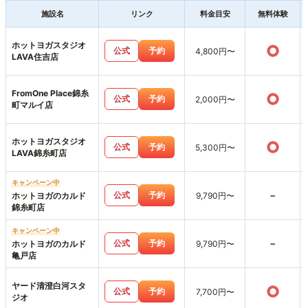
施設名
リンク
料金目安
無料体験
ホットヨガスタジオ
○
公式
予約
4,800円〜
LAVA住吉店
FromOne Place錦糸
○
公式
予約
2,000円〜
町マルイ店
ホットヨガスタジオ
○
公式
予約
5,300円〜
LAVA錦糸町店
キャンペーン中
-
公式
予約
ホットヨガのカルド
9,790円〜
錦糸町店
キャンペーン中
-
公式
予約
ホットヨガのカルド
9,790円〜
亀戸店
ヤード清澄白河スタ
○
公式
予約
7,700円〜
ジオ