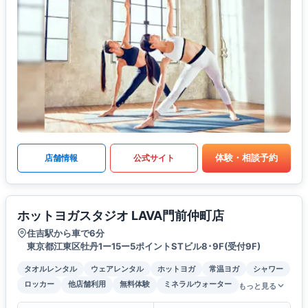
体験・相談予約
店舗情報
公式サイト
ホットヨガスタジオ LAVA門前仲町店
住吉駅から車で6分
東京都江東区牡丹1ー15ー5ポイントSTビル8･9F(受付9F)
タオルレンタル
ウェアレンタル
ホットヨガ
常温ヨガ
シャワー
ロッカー
他店舗利用
無料体験
ミネラルウォーター
もっと見る