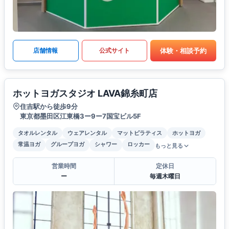
体験・相談予約
店舗情報
公式サイト
ホットヨガスタジオ LAVA錦糸町店
住吉駅から徒歩9分
東京都墨田区江東橋3ー9ー7国宝ビル5F
タオルレンタル
ウェアレンタル
マットピラティス
ホットヨガ
常温ヨガ
グループヨガ
シャワー
ロッカー
もっと見る
営業時間
定休日
ー
毎週木曜日