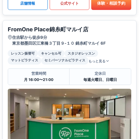
体験・相談予約
店舗情報
公式サイト
FromOne Place錦糸町マルイ店
住吉駅から徒歩9分
東京都墨田区江東橋３丁目９-１０ 錦糸町マルイ 6F
レッスン振替可
キャンセル可
スタジオレッスン
マットピラティス
セミパーソナルピラティス
もっと見る
営業時間
定休日
月 16:00〜21:00
毎週火曜日、日曜日