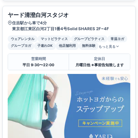
ヤード清澄白河スタジオ
住吉駅から車で4分
東京都江東区白河2丁目1番4号Solid SHARES 2F~4F
ウェアレンタル
マットピラティス
グループピラティス
常温ヨガ
グループヨガ
子連れOK
他店舗利用
無料体験
もっと見る
営業時間
定休日
平日 9:30〜22:00
月曜日他 ※事前告知致します