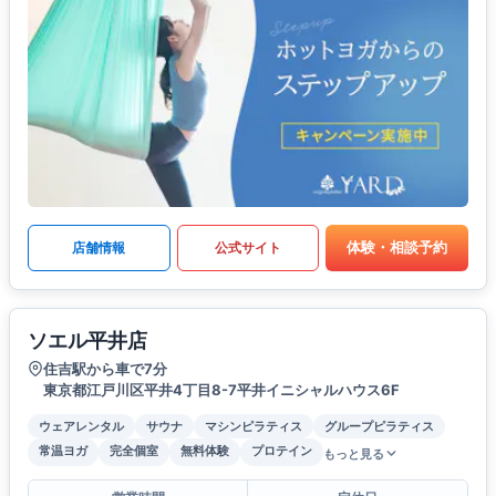
体験・相談予約
店舗情報
公式サイト
ソエル平井店
住吉駅から車で7分
東京都江戸川区平井4丁目8-7平井イニシャルハウス6F
ウェアレンタル
サウナ
マシンピラティス
グループピラティス
常温ヨガ
完全個室
無料体験
プロテイン
もっと見る