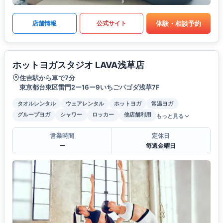
体験・相談予約
店舗情報
公式サイト
ホットヨガスタジオ LAVA浅草店
住吉駅から車で7分
東京都台東区雷門2ー16ー9いちごパゴダ浅草7F
タオルレンタル
ウェアレンタル
ホットヨガ
常温ヨガ
グループヨガ
シャワー
ロッカー
他店舗利用
もっと見る
営業時間
定休日
ー
毎週金曜日