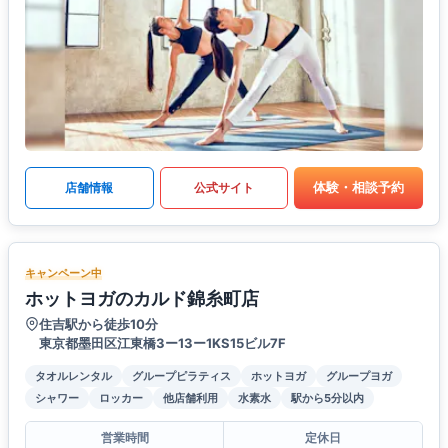
体験・相談予約
店舗情報
公式サイト
キャンペーン中
ホットヨガのカルド錦糸町店
住吉駅から徒歩10分
東京都墨田区江東橋3ー13ー1KS15ビル7F
タオルレンタル
グループピラティス
ホットヨガ
グループヨガ
シャワー
ロッカー
他店舗利用
水素水
駅から5分以内
営業時間
定休日