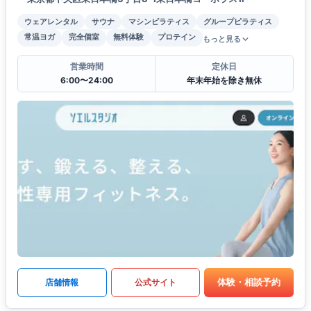
ウェアレンタル
サウナ
マシンピラティス
グループピラティス
常温ヨガ
完全個室
無料体験
プロテイン
もっと見る
営業時間
定休日
6:00〜24:00
年末年始を除き無休
体験・相談予約
店舗情報
公式サイト