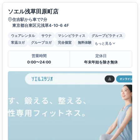
ソエル浅草田原町店
住吉駅から車で7分
東京都台東区元浅草4-10-6 4F
ウェアレンタル
サウナ
マシンピラティス
グループピラティス
常温ヨガ
グループヨガ
完全個室
無料体験
もっと見る
営業時間
定休日
0:00〜24:00
年末年始を除き無休