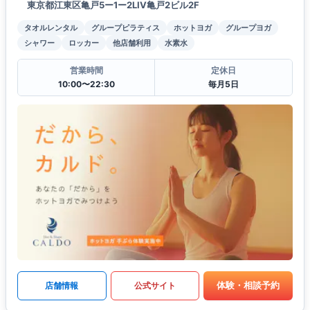
東京都江東区亀戸5ー1ー2LIV亀戸2ビル2F
タオルレンタル
グループピラティス
ホットヨガ
グループヨガ
シャワー
ロッカー
他店舗利用
水素水
営業時間
定休日
10:00〜22:30
毎月5日
体験・相談予約
店舗情報
公式サイト