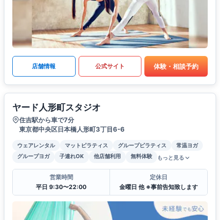
体験・相談予約
店舗情報
公式サイト
ヤード人形町スタジオ
住吉駅から車で7分
東京都中央区日本橋人形町3丁目6-6
ウェアレンタル
マットピラティス
グループピラティス
常温ヨガ
グループヨガ
子連れOK
他店舗利用
無料体験
もっと見る
営業時間
定休日
平日 9:30〜22:00
金曜日 他 ※事前告知致します