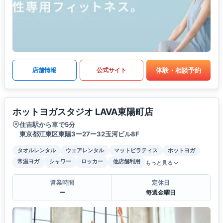
体験・相談予約
店舗情報
公式サイト
ホットヨガスタジオ LAVA東陽町店
住吉駅から車で5分
東京都江東区東陽3ー27ー32玉河ビル8F
タオルレンタル
ウェアレンタル
マットピラティス
ホットヨガ
常温ヨガ
シャワー
ロッカー
他店舗利用
もっと見る
営業時間
定休日
ー
毎週金曜日