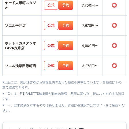
ヤード人形町スタジ
○
公式
予約
7,700円〜
オ
○
公式
予約
ソエル平井店
7,678円〜
ホットヨガスタジオ
○
公式
予約
4,800円〜
LAVA曳舟店
○
公式
予約
ソエル浅草田原町店
3,278円〜
※上記には、施設運営者から情報提供のあった施設を掲載しています。全施設は下の一
覧で確認できます。
※「○」は、FIT PALETTE編集部が独自の調査・基準に基づき、特におすすめする項目
です。
※「－」は未提供を示すものではありません。詳細は各施設の公式サイトをご確認くだ
さい。