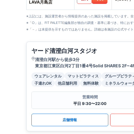
LAVA月島店
※上記には、施設運営者から情報提供のあった施設を掲載しています。
※「○」は、FIT PALETTE編集部が独自の調査・基準に基づき、特にお
※「－」は未提供を示すものではありません。詳細は各施設の公式サイト
ヤード清澄白河スタジオ
清澄白河駅から徒歩3分
東京都江東区白河2丁目1番4号Solid SHARES 2F~4
ウェアレンタル
マットピラティス
グループピラテ
子連れOK
他店舗利用
無料体験
ミネラルウォー
営業時間
平日 9:30〜22:00
店舗情報