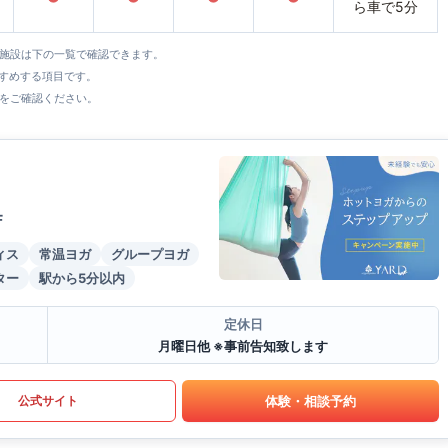
ら車で5分
全施設は下の一覧で確認できます。
すすめする項目です。
をご確認ください。
F
ィス
常温ヨガ
グループヨガ
ター
駅から5分以内
定休日
月曜日他 ※事前告知致します
体験・相談予約
公式サイト