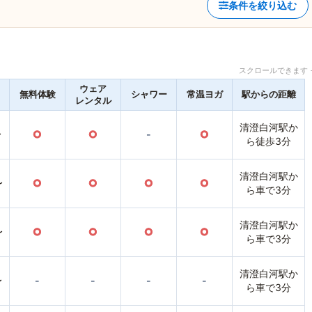
条件を絞り込む
スクロールできます 
ウェア
無料体験
シャワー
常温ヨガ
駅からの距離
レンタル
清澄白河駅か
〜
○
○
-
○
ら徒歩3分
清澄白河駅か
〜
○
○
○
○
ら車で3分
清澄白河駅か
〜
○
○
○
○
ら車で3分
清澄白河駅か
〜
-
-
-
-
ら車で3分