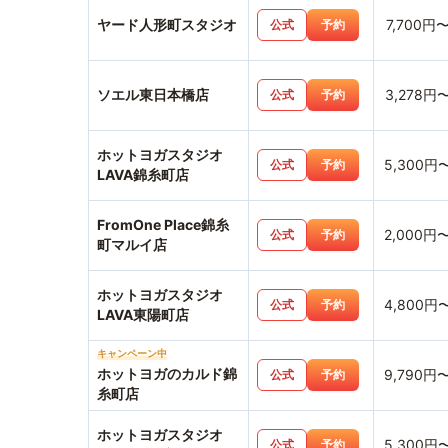
ヤード人形町スタジオ
7,700円
公式
予約
ソエル東日本橋店
3,278円
公式
予約
ホットヨガスタジオ
5,300円
公式
予約
LAVA錦糸町店
FromOne Place錦糸
2,000円
公式
予約
町マルイ店
ホットヨガスタジオ
4,800円
公式
予約
LAVA東陽町店
キャンペーン中
ホットヨガのカルド錦
9,790円
公式
予約
糸町店
ホットヨガスタジオ
5,300円
公式
予約