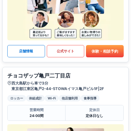
体験・相談予約
店舗情報
公式サイト
チョコザップ亀戸二丁目店
西大島駅から車で3分
東京都江東区亀戸2-44-5TOWAイマス亀戸ビル1F|2F
ロッカー
体組成計
Wi-Fi
他店舗利用
食事指導
営業時間
定休日
24:00間
定休日なし