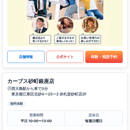
体験・相談予約
店舗情報
公式サイト
カーブス砂町銀座店
西大島駅から車で3分
東京都江東区北砂4ー25ー2 赤札堂砂町店2F
無料体験
営業時間
定休日
平日 10:00〜13:00
毎週日曜日