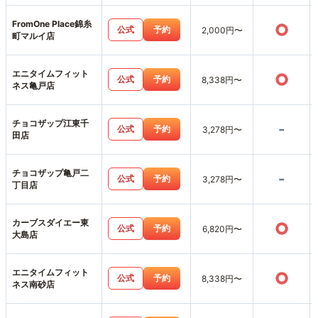
FromOne Place錦糸
○
公式
予約
2,000円〜
町マルイ店
エニタイムフィット
○
公式
予約
8,338円〜
ネス亀戸店
チョコザップ江東千
-
公式
予約
3,278円〜
田店
チョコザップ亀戸二
-
公式
予約
3,278円〜
丁目店
カーブスダイエー東
○
公式
予約
6,820円〜
大島店
エニタイムフィット
○
公式
予約
8,338円〜
ネス南砂店