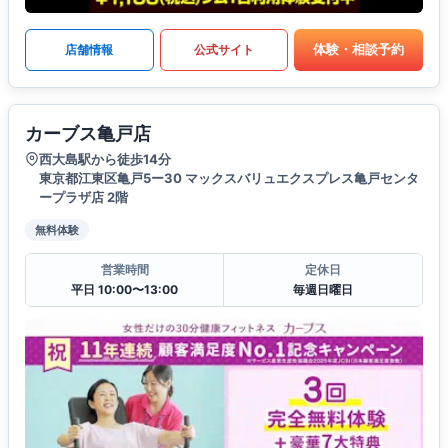
体験・相談予約
店舗情報
公式サイト
カーブス亀戸店
西大島駅から徒歩14分
東京都江東区亀戸5ー30 マックスバリュエクスプレス亀戸センタ
ープラザ店 2階
無料体験
営業時間
定休日
平日 10:00〜13:00
毎週日曜日