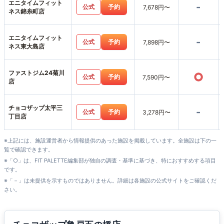
エニタイムフィット
-
公式
予約
7,678円〜
ネス錦糸町店
エニタイムフィット
-
公式
予約
7,898円〜
ネス東大島店
ファストジム24菊川
○
公式
予約
7,590円〜
店
チョコザップ太平三
-
公式
予約
3,278円〜
丁目店
※上記には、施設運営者から情報提供のあった施設を掲載しています。全施設は下の一
覧で確認できます。
※「○」は、FIT PALETTE編集部が独自の調査・基準に基づき、特におすすめする項目
です。
※「－」は未提供を示すものではありません。詳細は各施設の公式サイトをご確認くだ
さい。