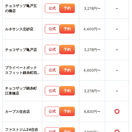
チョコザップ亀戸五
-
公式
予約
3,278円〜
の橋店
-
公式
予約
ルネサンス北砂店
4,400円〜
-
公式
予約
チョコザップ亀戸店
3,278円〜
プライベートボック
-
公式
予約
4,400円〜
スフィット錦糸町四
ツ目通店
チョコザップ錦糸町
-
公式
予約
3,278円〜
江東橋店
○
公式
予約
カーブス住吉店
6,820円〜
ファストジム24住吉
公式
予約