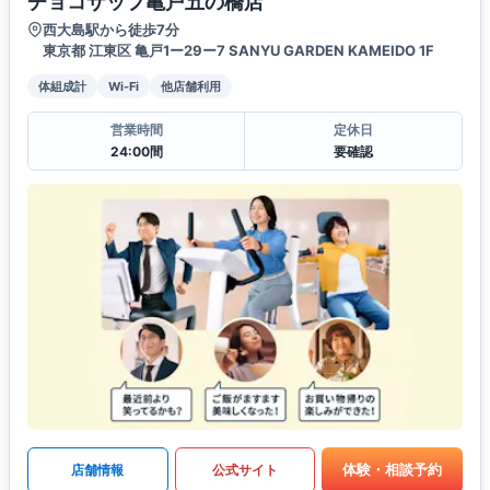
チョコザップ亀戸五の橋店
西大島駅から徒歩7分
東京都 江東区 亀戸1ー29ー7 SANYU GARDEN KAMEIDO 1F
体組成計
Wi-Fi
他店舗利用
営業時間
定休日
24:00間
要確認
体験・相談予約
店舗情報
公式サイト