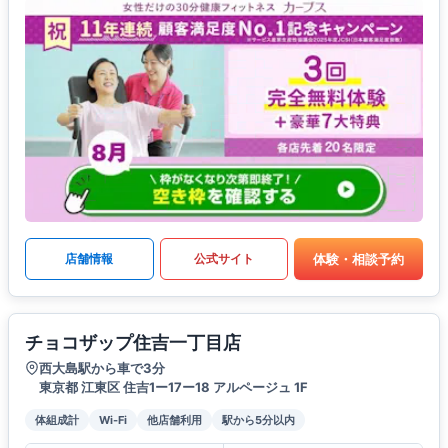
体験・相談予約
店舗情報
公式サイト
チョコザップ住吉一丁目店
西大島駅から車で3分
東京都 江東区 住吉1ー17ー18 アルページュ 1F
体組成計
Wi-Fi
他店舗利用
駅から5分以内