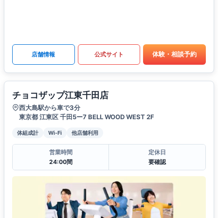
体験・相談予約
店舗情報
公式サイト
チョコザップ江東千田店
西大島駅から車で3分
東京都 江東区 千田5ー7 BELL WOOD WEST 2F
体組成計
Wi-Fi
他店舗利用
営業時間
定休日
24:00間
要確認