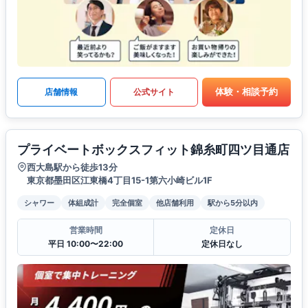
体験・相談予約
店舗情報
公式サイト
プライベートボックスフィット錦糸町四ツ目通店
西大島駅から徒歩13分
東京都墨田区江東橋4丁目15-1第六小崎ビル1F
シャワー
体組成計
完全個室
他店舗利用
駅から5分以内
営業時間
定休日
平日 10:00〜22:00
定休日なし