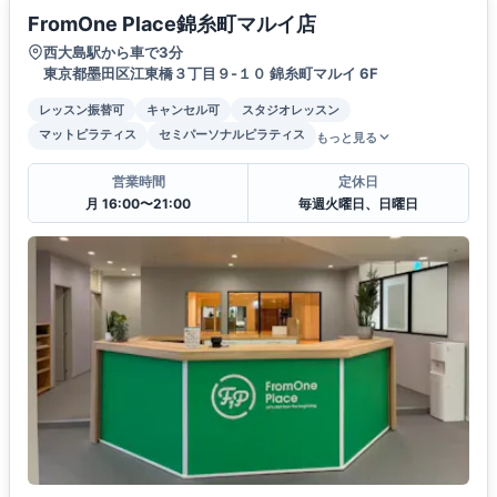
FromOne Place錦糸町マルイ店
西大島駅から車で3分
東京都墨田区江東橋３丁目９-１０ 錦糸町マルイ 6F
レッスン振替可
キャンセル可
スタジオレッスン
マットピラティス
セミパーソナルピラティス
もっと見る
営業時間
定休日
月 16:00〜21:00
毎週火曜日、日曜日