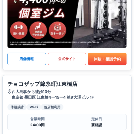
体験・相談予約
店舗情報
公式サイト
チョコザップ錦糸町江東橋店
西大島駅から徒歩13分
東京都 墨田区 江東橋4ー15ー4 第9大澤ビル 1F
体組成計
Wi-Fi
他店舗利用
営業時間
定休日
24:00間
要確認