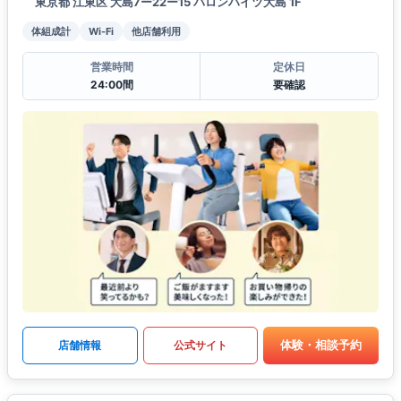
東京都 江東区 大島7ー22ー15 バロンハイツ大島 1F
体組成計
Wi-Fi
他店舗利用
営業時間
定休日
24:00間
要確認
体験・相談予約
店舗情報
公式サイト