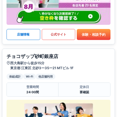
体験・相談予約
店舗情報
公式サイト
チョコザップ砂町銀座店
西大島駅から徒歩15分
東京都 江東区 北砂3ー35ー21 MTビル 1F
体組成計
Wi-Fi
他店舗利用
営業時間
定休日
24:00間
要確認