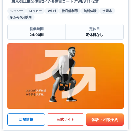
東京都江東区住吉2-17-6住吉コートクWEST1･2階
シャワー
ロッカー
Wi-Fi
他店舗利用
無料体験
水素水
駅から5分以内
営業時間
定休日
24:00間
定休日なし
体験・相談予約
店舗情報
公式サイト