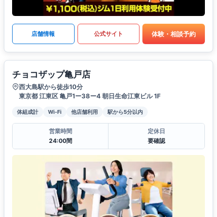
体験・相談予約
店舗情報
公式サイト
チョコザップ亀戸店
西大島駅から徒歩10分
東京都 江東区 亀戸1ー38ー4 朝日生命江東ビル 1F
体組成計
Wi-Fi
他店舗利用
駅から5分以内
営業時間
定休日
24:00間
要確認