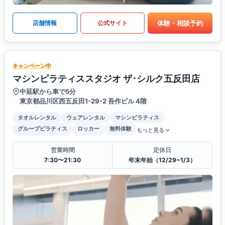
体験・相談予約
店舗情報
公式サイト
キャンペーン中
マシンピラティススタジオ ザ･シルク五反田店
中延駅から車で5分
東京都品川区西五反田1-29-2 吾作ビル 4階
タオルレンタル
ウェアレンタル
マシンピラティス
グループピラティス
ロッカー
無料体験
もっと見る
営業時間
定休日
7:30〜21:30
年末年始（12/29~1/3）