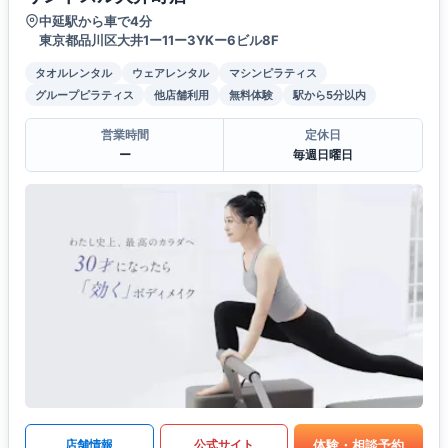
中延駅から車で4分
東京都品川区大井1ー11ー3YKー6ビル8F
タオルレンタル
ウェアレンタル
マシンピラティス
グループピラティス
他店舗利用
無料体験
駅から5分以内
営業時間
定休日
ー
毎週日曜日
体験・相談予約
店舗情報
公式サイト