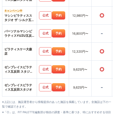
キャンペーン中
○
公式
予約
マシンピラティスス
12,980円〜
タジオ ザ･シルク五反
田店
パーソナルマシンピ
-
公式
予約
16,800円〜
ラティスYUZU五反
田店
ピラティスケー大森
○
公式
予約
12,320円〜
店
ゼンプレイスピラテ
○
公式
予約
9,625円〜
ィス五反田 スタジオ
店
ゼンプレイスピラテ
-
公式
予約
9,625円〜
ィス五反田スタジオ
※上記には、施設運営者から情報提供のあった施設を掲載しています。全施設は下の一
覧で確認できます。
※「○」は、FIT PALETTE編集部が独自の調査・基準に基づき、特におすすめする項目