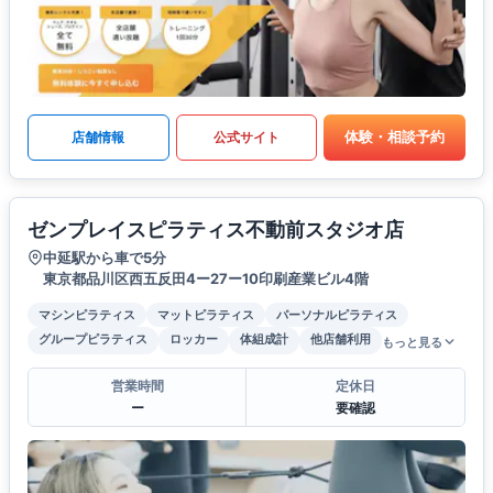
体験・相談予約
店舗情報
公式サイト
ゼンプレイスピラティス不動前スタジオ店
中延駅から車で5分
東京都品川区西五反田4ー27ー10印刷産業ビル4階
マシンピラティス
マットピラティス
パーソナルピラティス
グループピラティス
ロッカー
体組成計
他店舗利用
もっと見る
営業時間
定休日
ー
要確認