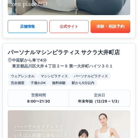
体験・相談予約
店舗情報
公式サイト
パーソナルマシンピラティス サクラ大井町店
中延駅から車で4分
東京都品川区大井４丁目２ー９ 第一大井町ハイツ３０１
ウェアレンタル
マシンピラティス
パーソナルピラティス
完全個室
子連れOK
無料体験
駅から5分以内
営業時間
定休日
8:00〜21:30
年末年始（12/29 ~ 1/3）