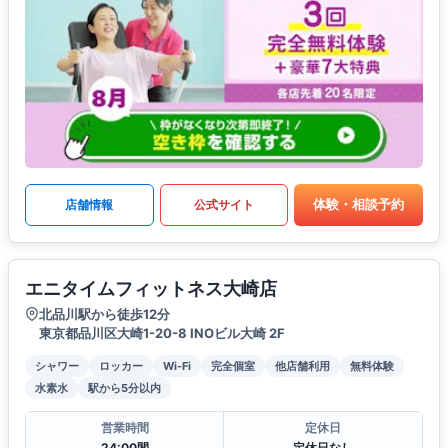
体験・相談予約
店舗情報
公式サイト
エニタイムフィットネス大崎店
北品川駅から徒歩12分
東京都品川区大崎1-20-8 INOビル大崎 2F
シャワー
ロッカー
Wi-Fi
完全個室
他店舗利用
無料体験
水素水
駅から5分以内
営業時間
定休日
24:00間
定休日なし