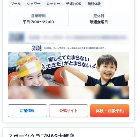
プール
シャワー
ロッカー
子連れOK
無料体験
営業時間
定休日
平日 7:00〜22:00
毎週金曜日
体験・相談予約
店舗情報
公式サイト
スポーツクラブNAS大崎店