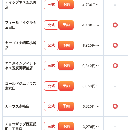
ティップネス五反田
-
公式
予約
4,730円〜
店
フィールサイクル五
○
公式
予約
4,400円〜
反田店
カーブス大崎広小路
○
公式
予約
6,820円〜
店
エニタイムフィット
○
公式
予約
9,240円〜
ネス五反田駅前店
ゴールドジムサウス
-
公式
予約
6,050円〜
東京店
○
公式
予約
カーブス高輪店
6,820円〜
チョコザップ西五反
-
公式
予約
3,278円〜
田二丁目店