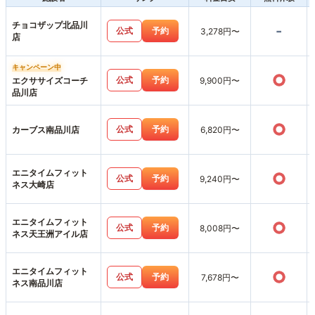
チョコザップ北品川
-
公式
予約
3,278円〜
店
キャンペーン中
○
公式
予約
エクササイズコーチ
9,900円〜
品川店
○
公式
予約
カーブス南品川店
6,820円〜
エニタイムフィット
○
公式
予約
9,240円〜
ネス大崎店
エニタイムフィット
○
公式
予約
8,008円〜
ネス天王洲アイル店
エニタイムフィット
○
公式
予約
7,678円〜
ネス南品川店