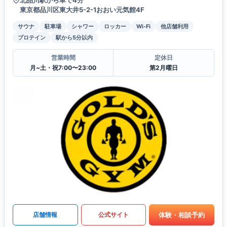
東京都品川区東大井5-2-1おおい元気館4F
サウナ
駐車場
シャワー
ロッカー
Wi-Fi
他店舗利用
プロテイン
駅から5分以内
営業時間
定休日
月~土・祝7:00〜23:00
第2月曜日
体験・相談予約
店舗情報
公式サイト