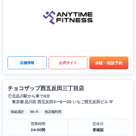
体験・相談予約
店舗情報
公式サイト
チョコザップ西五反田三丁目店
北品川駅から車で4分
東京都 品川区 西五反田3ー6ー20 いちご西五反田ビル 1F
体組成計
Wi-Fi
他店舗利用
営業時間
定休日
24:00間
要確認