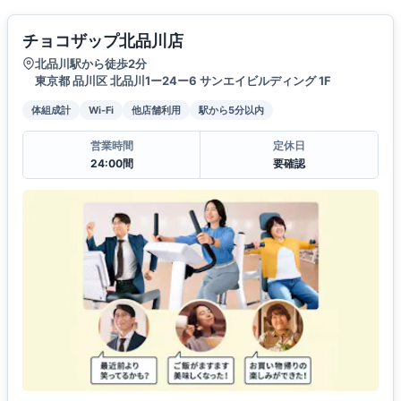
チョコザップ北品川店
北品川駅から徒歩2分
東京都 品川区 北品川1ー24ー6 サンエイビルディング 1F
体組成計
Wi-Fi
他店舗利用
駅から5分以内
営業時間
定休日
24:00間
要確認