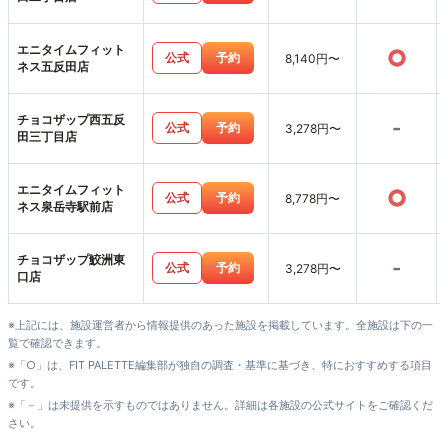
エニタイムフィット
○
公式
予約
8,140円〜
ネス五反田店
チョコザップ西五反
-
公式
予約
3,278円〜
田三丁目店
エニタイムフィット
○
公式
予約
8,778円〜
ネス泉岳寺駅前店
チョコザップ鮫洲東
-
公式
予約
3,278円〜
口店
※上記には、施設運営者から情報提供のあった施設を掲載しています。全施設は下の一
覧で確認できます。
※「○」は、FIT PALETTE編集部が独自の調査・基準に基づき、特におすすめする項目
です。
※「－」は未提供を示すものではありません。詳細は各施設の公式サイトをご確認くだ
さい。