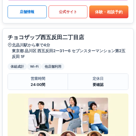
体験・相談予約
店舗情報
公式サイト
チョコザップ西五反田二丁目店
北品川駅から車で4分
東京都 品川区 西五反田2ー31ー6 セブンスターマンション第2五
反田 1F
体組成計
Wi-Fi
他店舗利用
営業時間
定休日
24:00間
要確認