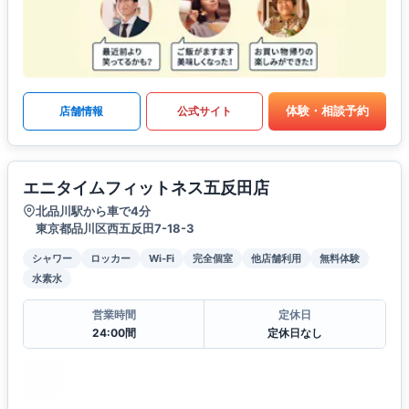
体験・相談予約
店舗情報
公式サイト
エニタイムフィットネス五反田店
北品川駅から車で4分
東京都品川区西五反田7-18-3
シャワー
ロッカー
Wi-Fi
完全個室
他店舗利用
無料体験
水素水
営業時間
定休日
24:00間
定休日なし