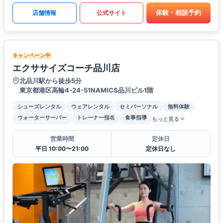
体験・相談予約
店舗情報
公式サイト
キャンペーン中
エクササイズコーチ品川店
北品川駅から徒歩5分
東京都港区高輪4-24-51NAMICS品川ビル1階
シューズレンタル
ウェアレンタル
セミパーソナル
無料体験
ウォーターサーバー
トレーナー指名
食事指導
もっと見る
営業時間
定休日
平日 10:00〜21:00
定休日なし