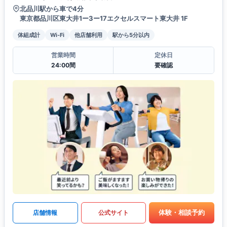
北品川駅から車で4分
東京都品川区東大井1ー3ー17エクセルスマート東大井 1F
体組成計
Wi-Fi
他店舗利用
駅から5分以内
営業時間
定休日
24:00間
要確認
体験・相談予約
店舗情報
公式サイト