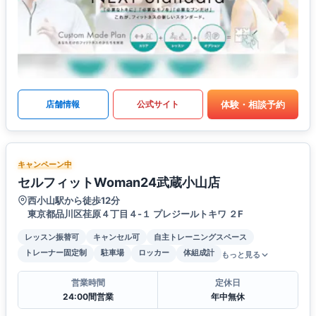
体験・相談予約
店舗情報
公式サイト
キャンペーン中
セルフィットWoman24武蔵小山店
西小山駅から徒歩12分
東京都品川区荏原４丁目４-１ プレジールトキワ ２F
レッスン振替可
キャンセル可
自主トレーニングスペース
トレーナー固定制
駐車場
ロッカー
体組成計
もっと見る
営業時間
定休日
24:00間営業
年中無休