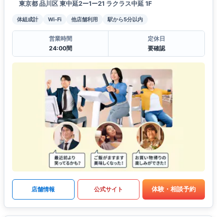
東京都 品川区 東中延2ー1ー21 ラクラス中延 1F
体組成計
Wi-Fi
他店舗利用
駅から5分以内
営業時間
定休日
24:00間
要確認
体験・相談予約
店舗情報
公式サイト