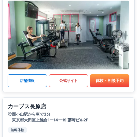
体験・相談予約
店舗情報
公式サイト
カーブス長原店
西小山駅から車で3分
東京都大田区上池台1ー14ー19 藤崎ビル2F
無料体験