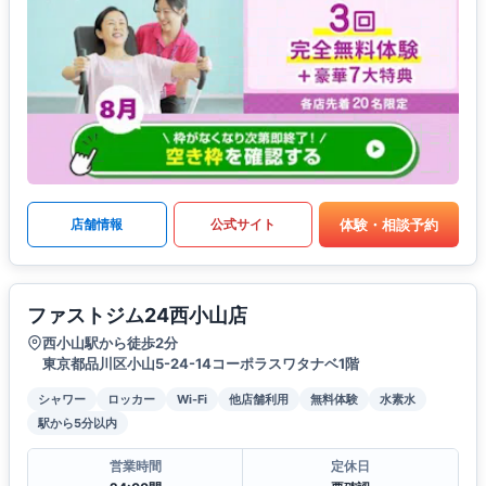
体験・相談予約
店舗情報
公式サイト
ファストジム24西小山店
西小山駅から徒歩2分
東京都品川区小山5-24-14コーポラスワタナベ1階
シャワー
ロッカー
Wi-Fi
他店舗利用
無料体験
水素水
駅から5分以内
営業時間
定休日