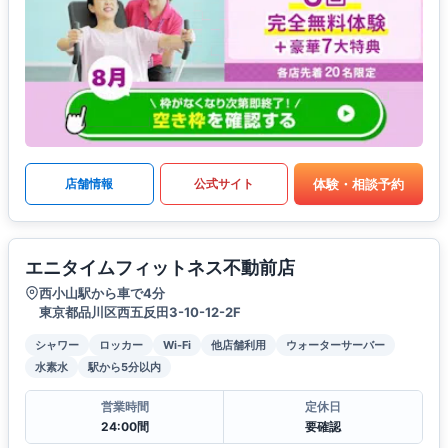
体験・相談予約
店舗情報
公式サイト
エニタイムフィットネス不動前店
西小山駅から車で4分
東京都品川区西五反田3-10-12-2F
シャワー
ロッカー
Wi-Fi
他店舗利用
ウォーターサーバー
水素水
駅から5分以内
営業時間
定休日
24:00間
要確認