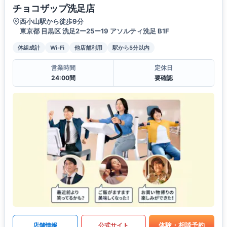
チョコザップ洗足店
西小山駅から徒歩9分
東京都 目黒区 洗足2ー25ー19 アソルティ洗足 B1F
体組成計
Wi-Fi
他店舗利用
駅から5分以内
営業時間
定休日
24:00間
要確認
体験・相談予約
店舗情報
公式サイト