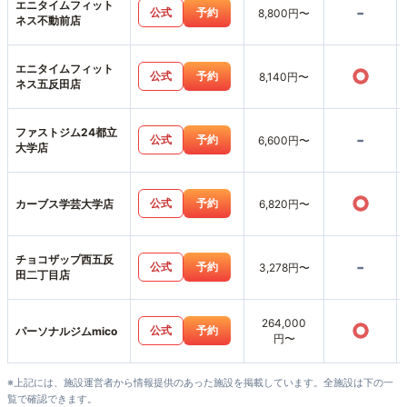
エニタイムフィット
-
公式
予約
8,800円〜
ネス不動前店
エニタイムフィット
○
公式
予約
8,140円〜
ネス五反田店
ファストジム24都立
-
公式
予約
6,600円〜
大学店
○
公式
予約
カーブス学芸大学店
6,820円〜
チョコザップ西五反
-
公式
予約
3,278円〜
田二丁目店
264,000
○
公式
予約
パーソナルジムmico
円〜
※上記には、施設運営者から情報提供のあった施設を掲載しています。全施設は下の一
覧で確認できます。