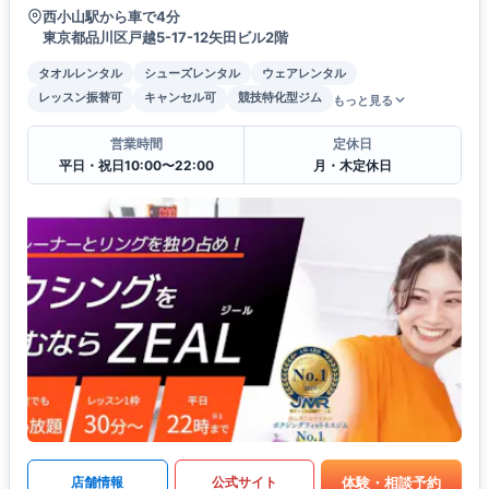
西小山駅から車で4分
東京都品川区戸越5-17-12矢田ビル2階
タオルレンタル
シューズレンタル
ウェアレンタル
レッスン振替可
キャンセル可
競技特化型ジム
もっと見る
営業時間
定休日
平日・祝日10:00〜22:00
月・木定休日
体験・相談予約
店舗情報
公式サイト