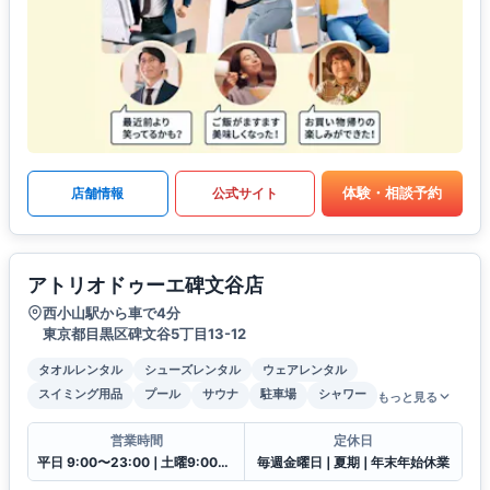
体験・相談予約
店舗情報
公式サイト
アトリオドゥーエ碑文谷店
西小山駅から車で4分
東京都目黒区碑文谷5丁目13-12
タオルレンタル
シューズレンタル
ウェアレンタル
スイミング用品
プール
サウナ
駐車場
シャワー
もっと見る
営業時間
定休日
平日 9:00〜23:00❘土曜9:00〜21:00❘日祝9:00〜20:00
毎週金曜日❘夏期❘年末年始休業