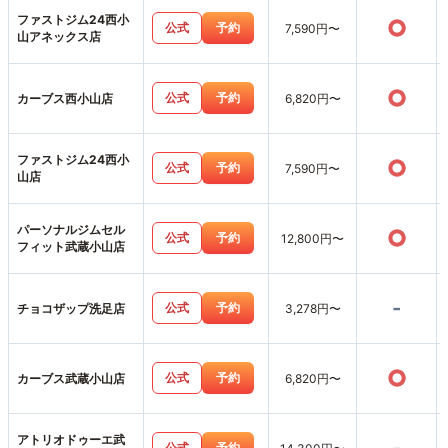
ファストジム24西小
○
公式
予約
7,590円〜
山アネックス店
○
公式
予約
カーブス西小山店
6,820円〜
ファストジム24西小
○
公式
予約
7,590円〜
山店
パーソナルジムセル
○
公式
予約
12,800円〜
フィット武蔵小山店
-
公式
予約
チョコザップ洗足店
3,278円〜
○
公式
予約
カーブス武蔵小山店
6,820円〜
アトリオドゥーエ武
公式
予約