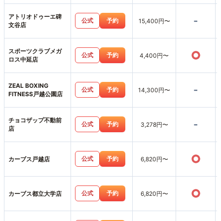
アトリオドゥーエ碑
-
公式
予約
15,400円〜
文谷店
スポーツクラブメガ
○
公式
予約
4,400円〜
ロス中延店
ZEAL BOXING
-
公式
予約
14,300円〜
FITNESS戸越公園店
チョコザップ不動前
-
公式
予約
3,278円〜
店
○
公式
予約
カーブス戸越店
6,820円〜
○
公式
予約
カーブス都立大学店
6,820円〜