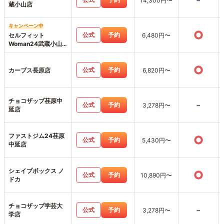
-
14,300円〜
蔵小山店
キャンペーン中
○
公式
予約
セルフィット
6,480円〜
Woman24武蔵小山
店
○
公式
予約
カーブス長原店
6,820円〜
チョコザップ荏原中
-
公式
予約
3,278円〜
延店
ファストジム24荏原
○
公式
予約
5,430円〜
中延店
シェイプボックス ノ
○
公式
予約
10,890円〜
ドカ
チョコザップ学芸大
-
公式
予約
3,278円〜
学店