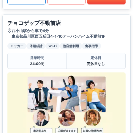
チョコザップ不動前店
西小山駅から車で4分
東京都品川区西五反田4-1-10アーバンハイム不動前1F
ロッカー
体組成計
Wi-Fi
他店舗利用
食事指導
営業時間
定休日
24:00間
定休日なし