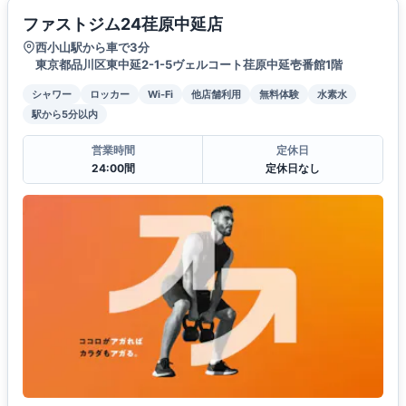
ファストジム24荏原中延店
西小山駅から車で3分
東京都品川区東中延2-1-5ヴェルコート荏原中延壱番館1階
シャワー
ロッカー
Wi-Fi
他店舗利用
無料体験
水素水
駅から5分以内
営業時間
定休日
24:00間
定休日なし