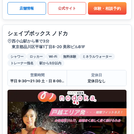
体験・相談予約
店舗情報
公式サイト
シェイプボックス ノドカ
西小山駅から車で3分
東京都品川区平塚1丁目8-20 美和ビルB1F
シャワー
ロッカー
Wi-Fi
無料体験
ミネラルウォーター
トレーナー指名
駅から5分以内
営業時間
定休日
平日 9:30〜21:30 土・日 8:00〜18:30
定休日なし