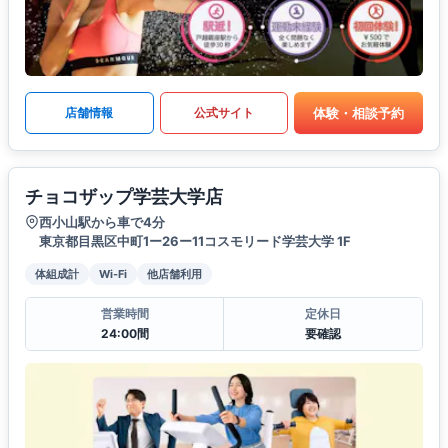
体験・相談予約
店舗情報
公式サイト
チョコザップ学芸大学店
西小山駅から車で4分
東京都目黒区中町1ー26ー11コスモリード学芸大学 1F
体組成計
Wi-Fi
他店舗利用
営業時間
定休日
24:00間
要確認