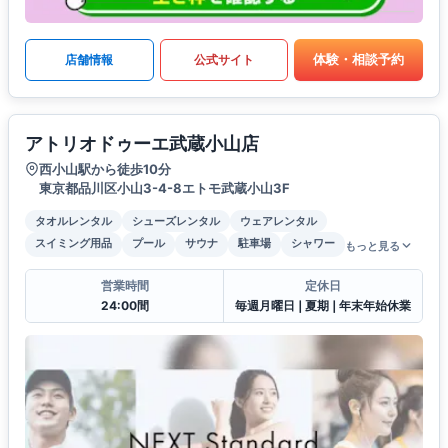
体験・相談予約
店舗情報
公式サイト
アトリオドゥーエ武蔵小山店
西小山駅から徒歩10分
東京都品川区小山3-4-8エトモ武蔵小山3F
タオルレンタル
シューズレンタル
ウェアレンタル
スイミング用品
プール
サウナ
駐車場
シャワー
もっと見る
営業時間
定休日
24:00間
毎週月曜日❘夏期❘年末年始休業