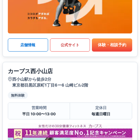
体験・相談予約
店舗情報
公式サイト
カーブス西小山店
西小山駅から徒歩2分
東京都目黒区原町1丁目6ー6 山崎ビル2階
無料体験
営業時間
定休日
平日 10:00〜13:00
毎週日曜日