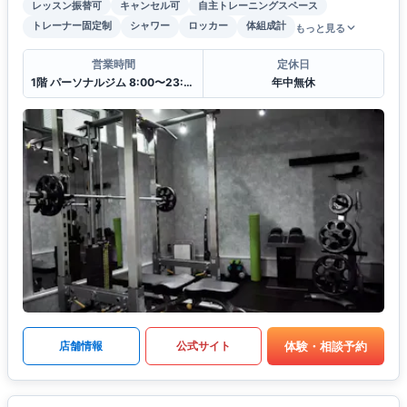
レッスン振替可
キャンセル可
自主トレーニングスペース
トレーナー固定制
シャワー
ロッカー
体組成計
もっと見る
営業時間
定休日
1階 パーソナルジム 8:00〜23:00
年中無休
体験・相談予約
店舗情報
公式サイト