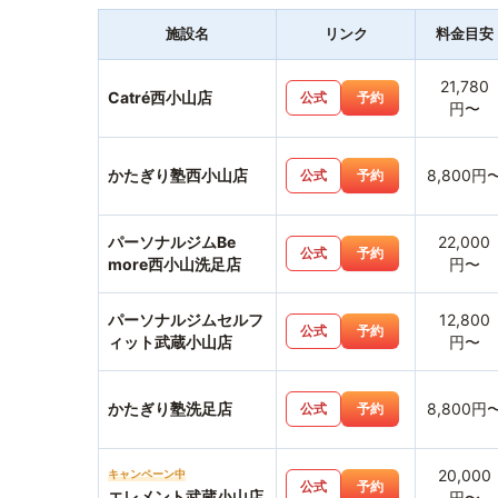
施設名
リンク
料金目安
21,780
Catré西小山店
公式
予約
円〜
かたぎり塾西小山店
8,800円
公式
予約
パーソナルジムBe
22,000
公式
予約
more西小山洗足店
円〜
パーソナルジムセルフ
12,800
公式
予約
ィット武蔵小山店
円〜
かたぎり塾洗足店
8,800円
公式
予約
20,000
キャンペーン中
公式
予約
エレメント武蔵小山店
円〜