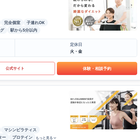
完全個室
子連れOK
グ
駅から5分以内
定休日
火・金
体験・相談予約
公式サイト
マシンピラティス
ター
プロテイン
もっと見る