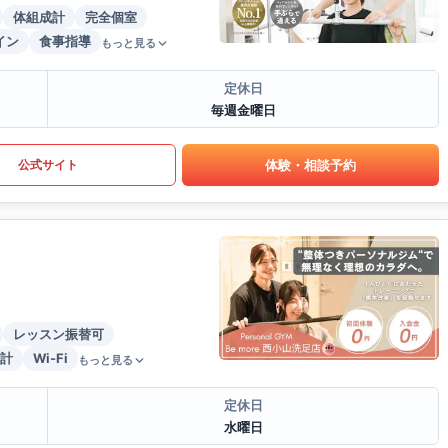
体組成計
完全個室
イン
食事指導
もっと見る
定休日
毎週金曜日
体験・相談予約
公式サイト
レッスン振替可
計
Wi-Fi
もっと見る
定休日
水曜日