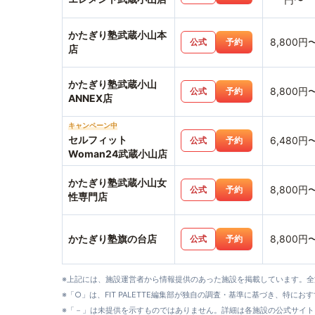
かたぎり塾武蔵小山本
8,800円
公式
予約
店
かたぎり塾武蔵小山
8,800円
公式
予約
ANNEX店
キャンペーン中
セルフィット
6,480円
公式
予約
Woman24武蔵小山店
かたぎり塾武蔵小山女
8,800円
公式
予約
性専門店
かたぎり塾旗の台店
8,800円
公式
予約
※上記には、施設運営者から情報提供のあった施設を掲載しています。
※「○」は、FIT PALETTE編集部が独自の調査・基準に基づき、特にお
※「－」は未提供を示すものではありません。詳細は各施設の公式サイト