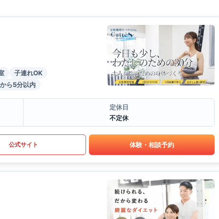
室
子連れOK
から5分以内
定休日
不定休
体験・相談予約
公式サイト