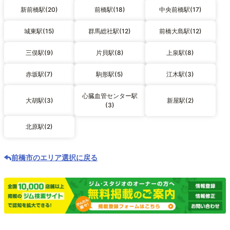
新前橋駅(20)
前橋駅(18)
中央前橋駅(17)
城東駅(15)
群馬総社駅(12)
前橋大島駅(12)
三俣駅(9)
片貝駅(8)
上泉駅(8)
赤坂駅(7)
駒形駅(5)
江木駅(3)
心臓血管センター駅
大胡駅(3)
新屋駅(2)
(3)
北原駅(2)
前橋市のエリア選択に戻る