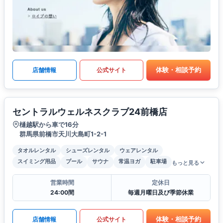
体験・相談予約
店舗情報
公式サイト
セントラルウェルネスクラブ24前橋店
樋越駅から車で16分
群馬県前橋市天川大島町1-2-1
タオルレンタル
シューズレンタル
ウェアレンタル
スイミング用品
プール
サウナ
常温ヨガ
駐車場
もっと見る
営業時間
定休日
24:00間
毎週月曜日及び季節休業
体験・相談予約
店舗情報
公式サイト