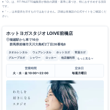
※「○」は、FIT PALETTE編集部が独自の調査・基準に基づき、特におすすめする項目
です。
※「－」は未提供を示すものではありません。詳細は各施設の公式サイトをご確認くだ
さい。
ホットヨガスタジオ LOIVE前橋店
樋越駅から車で16分
群馬県前橋市天川大島町2丁目26番地8
タオルレンタル
ウェアレンタル
ホットヨガ
常温ヨガ
グループヨガ
シャワー
ロッカー
他店舗利用
もっと見る
営業時間
定休日
火・水・金 10:00〜22:00
毎週月曜日