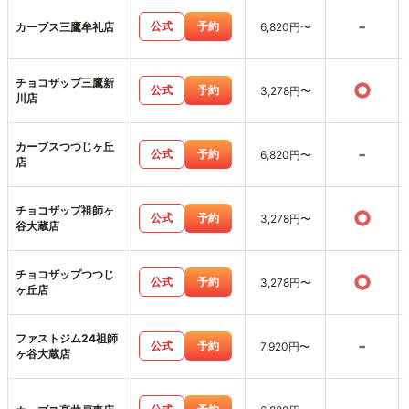
-
公式
予約
カーブス三鷹牟礼店
6,820円〜
チョコザップ三鷹新
○
公式
予約
3,278円〜
川店
カーブスつつじヶ丘
-
公式
予約
6,820円〜
店
チョコザップ祖師ヶ
○
公式
予約
3,278円〜
谷大蔵店
チョコザップつつじ
○
公式
予約
3,278円〜
ヶ丘店
ファストジム24祖師
-
公式
予約
7,920円〜
ヶ谷大蔵店