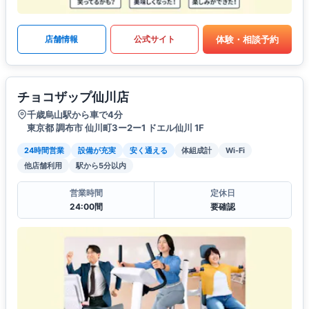
体験・相談予約
店舗情報
公式サイト
チョコザップ仙川店
千歳烏山駅から車で4分
東京都 調布市 仙川町3ー2ー1 ドエル仙川 1F
24時間営業
設備が充実
安く通える
体組成計
Wi-Fi
他店舗利用
駅から5分以内
営業時間
定休日
24:00間
要確認