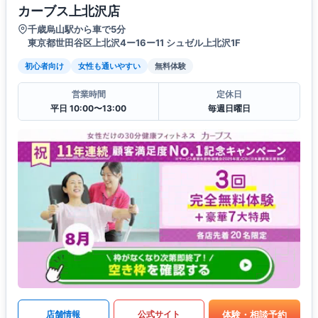
カーブス上北沢店
千歳烏山駅から車で5分
東京都世田谷区上北沢4ー16ー11 シュゼル上北沢1F
初心者向け
女性も通いやすい
無料体験
営業時間
定休日
平日 10:00〜13:00
毎週日曜日
体験・相談予約
店舗情報
公式サイト