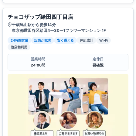
チョコザップ給田四丁目店
千歳烏山駅から徒歩14分
東京都世田谷区給田4ー30ー1フラワーマンション 1F
24時間営業
設備が充実
安く通える
体組成計
Wi-Fi
他店舗利用
営業時間
定休日
24:00間
要確認