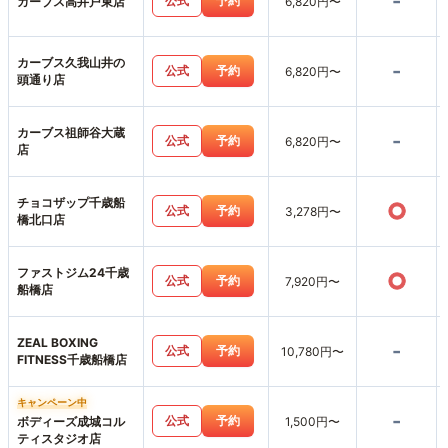
-
公式
予約
カーブス高井戸東店
6,820円〜
カーブス久我山井の
-
公式
予約
6,820円〜
頭通り店
カーブス祖師谷大蔵
-
公式
予約
6,820円〜
店
チョコザップ千歳船
○
公式
予約
3,278円〜
橋北口店
ファストジム24千歳
○
公式
予約
7,920円〜
船橋店
ZEAL BOXING
-
公式
予約
10,780円〜
FITNESS千歳船橋店
キャンペーン中
-
公式
予約
ボディーズ成城コル
1,500円〜
ティスタジオ店