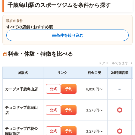
千歳烏山駅のスポーツジムを条件から探す
現在の条件
すべての店舗 / おすすめ順
条件を絞り込む
料金・体験・特徴を比べる
スクロールできます →
施設名
リンク
料金目安
24時間営業
-
公式
予約
カーブス千歳烏山店
6,820円〜
チョコザップ南烏山
○
公式
予約
3,278円〜
店
チョコザップ芦花公
○
公式
予約
3,278円〜
園駅前店