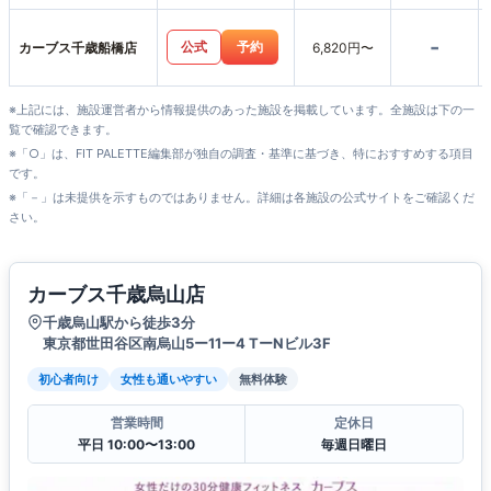
-
公式
予約
カーブス千歳船橋店
6,820円〜
※上記には、施設運営者から情報提供のあった施設を掲載しています。全施設は下の一
覧で確認できます。
※「○」は、FIT PALETTE編集部が独自の調査・基準に基づき、特におすすめする項目
です。
※「－」は未提供を示すものではありません。詳細は各施設の公式サイトをご確認くだ
さい。
カーブス千歳烏山店
千歳烏山駅から徒歩3分
東京都世田谷区南烏山5ー11ー4 TーNビル3F
初心者向け
女性も通いやすい
無料体験
営業時間
定休日
平日 10:00〜13:00
毎週日曜日