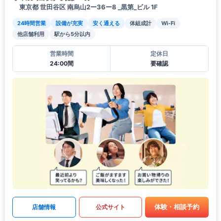
東京都 世田谷区 南烏山2ー36ー8 _黒第_ビル 1F
24時間営業
設備が充実
安く通える
体組成計
Wi-Fi
他店舗利用
駅から5分以内
営業時間
定休日
24:00間
要確認
体験・相談予約
店舗情報
公式サイト