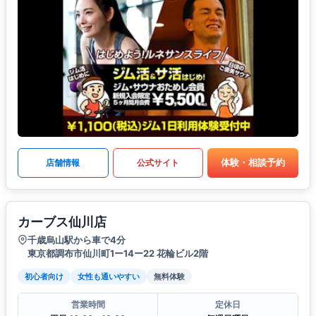
体験・相談予約
店舗情報
公式サイト
カーブス仙川店
千歳烏山駅から車で4分
東京都調布市仙川町1ー14ー22 花輪ビル2階
初心者向け
女性も通いやすい
無料体験
営業時間
定休日