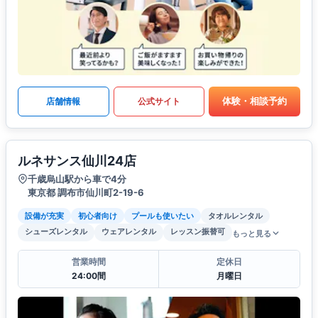
体験・相談予約
店舗情報
公式サイト
ルネサンス仙川24店
千歳烏山駅から車で4分
東京都 調布市仙川町2-19-6
設備が充実
初心者向け
プールも使いたい
タオルレンタル
シューズレンタル
ウェアレンタル
レッスン振替可
もっと見る
営業時間
定休日
24:00間
月曜日