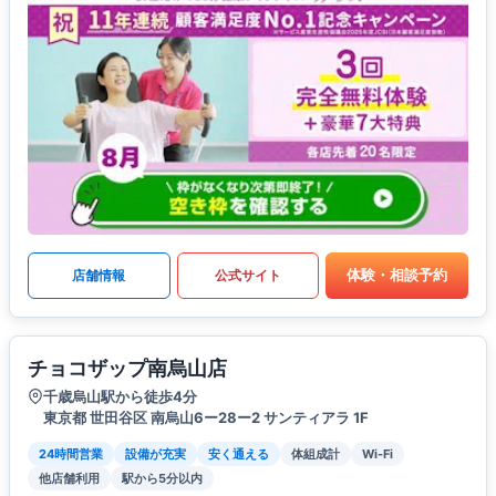
体験・相談予約
店舗情報
公式サイト
チョコザップ南烏山店
千歳烏山駅から徒歩4分
東京都 世田谷区 南烏山6ー28ー2 サンティアラ 1F
24時間営業
設備が充実
安く通える
体組成計
Wi-Fi
他店舗利用
駅から5分以内