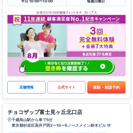
平日 10:00〜13:00
毎週日曜日
体験・相談予約
店舗情報
公式サイト
チョコザップ富士見ヶ丘北口店
千歳烏山駅から車で5分
東京都杉並区高井戸西2ー10ー9ノースメイン鈴木ビル 1F