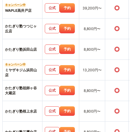
キャンペーン中
○
公式
予約
39,200円〜
WAPLE高井戸店
かたぎり塾つつじヶ
○
公式
予約
8,800円〜
丘店
○
公式
予約
かたぎり塾浜田山店
8,800円〜
キャンペーン中
○
公式
予約
ミヤザキジム浜田山
13,200円〜
店
かたぎり塾祖師ヶ谷
○
公式
予約
8,800円〜
大蔵店
○
公式
予約
かたぎり塾桜上水店
8,800円〜
○
公式
予約
かたぎり塾三鷹台店
8,800円〜