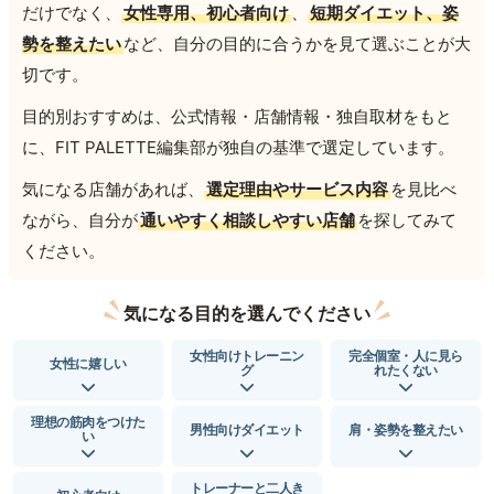
だけでなく、
女性専用、初心者向け
、
短期ダイエット、姿
勢を整えたい
など、自分の目的に合うかを見て選ぶことが大
切です。
目的別おすすめは、公式情報・店舗情報・独自取材をもと
に、FIT PALETTE編集部が独自の基準で選定しています。
気になる店舗があれば、
選定理由やサービス内容
を見比べ
ながら、自分が
通いやすく相談しやすい店舗
を探してみて
ください。
気になる目的を選んでください
女性向けトレーニン
完全個室・人に見ら
女性に嬉しい
グ
れたくない
理想の筋肉をつけた
男性向けダイエット
肩・姿勢を整えたい
い
トレーナーと二人き