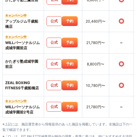
キャンペーン中
○
公式
予約
アップルジム千歳船
20,460円〜
橋店
キャンペーン中
-
公式
予約
WILLパーソナルジム
21,780円〜
成城学園前店
かたぎり塾成城学園
○
公式
予約
8,800円〜
前店
ZEAL BOXING
○
公式
予約
10,780円〜
FITNESS千歳船橋店
キャンペーン中
-
公式
予約
WILLパーソナルジム
21,780円〜
成城学園前2号店
※上記には、施設運営者から情報提供のあった施設を掲載しています。全施設は下の一
覧で確認できます。
※「○」は、FIT PALETTE編集部が独自の調査・基準に基づき、特におすすめする項目