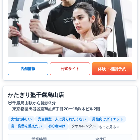
体験・相談予約
店舗情報
公式サイト
かたぎり塾千歳烏山店
千歳烏山駅から徒歩3分
東京都世田谷区南烏山5丁目20ー15鈴木ビル2階
女性に嬉しい
完全個室・人に見られたくない
男性向けダイエット
肩・姿勢を整えたい
初心者向け
タオルレンタル
もっと見る
営業時間
定休日