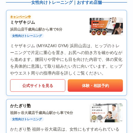
女性向けトレーニング｜おすすめ店舗
キャンペーン中
ミヤザキジム
浜田山店
千歳烏山駅から車で6分
女性向けトレーニング
ミヤザキジム (MIYAZAKI GYM) 浜田山店は、ヒップのトレ
ーニングで片足に重心を置き、お尻への効き方を確かめなが
ら進めます。腰回りや背中にも目を向けた内容で、体の変化
を具体的に意識して取り組みたい方に向いています。ヒップ
やウエスト周りの指導内容を詳しくご覧ください。
公式サイトを見る
体験・相談予約
かたぎり塾
祖師ヶ谷大蔵店
千歳烏山駅から車で6分
女性向けトレーニング
かたぎり塾 祖師ヶ谷大蔵店は、女性にもすすめられている