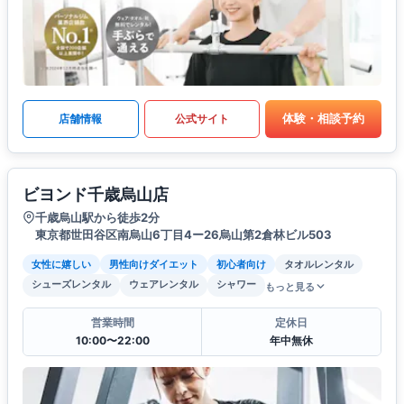
体験・相談予約
店舗情報
公式サイト
ビヨンド千歳烏山店
千歳烏山駅から徒歩2分
東京都世田谷区南烏山6丁目4ー26烏山第2倉林ビル503
女性に嬉しい
男性向けダイエット
初心者向け
タオルレンタル
シューズレンタル
ウェアレンタル
シャワー
もっと見る
営業時間
定休日
10:00〜22:00
年中無休