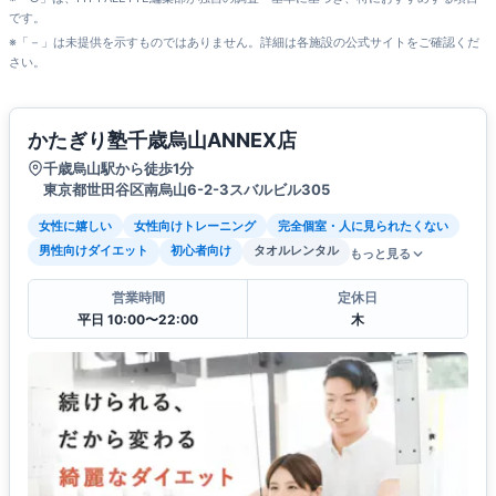
です。
※「－」は未提供を示すものではありません。詳細は各施設の公式サイトをご確認くだ
さい。
かたぎり塾千歳烏山ANNEX店
千歳烏山駅から徒歩1分
東京都世田谷区南烏山6-2-3スバルビル305
女性に嬉しい
女性向けトレーニング
完全個室・人に見られたくない
男性向けダイエット
初心者向け
タオルレンタル
もっと見る
営業時間
定休日
平日 10:00〜22:00
木