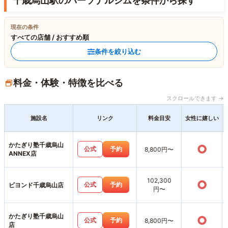
千歳烏山駅のパーソナルジムを条件から探す
現在の条件
すべての店舗 / おすすめ順
条件を絞り込む
料金・体験・特徴を比べる
スクロールできます →
施設名
リンク
料金目安
女性に嬉しい
かたぎり塾千歳烏山
○
公式
予約
8,800円〜
ANNEX店
102,300
○
公式
予約
ビヨンド千歳烏山店
円〜
かたぎり塾千歳烏山
○
公式
予約
8,800円〜
店