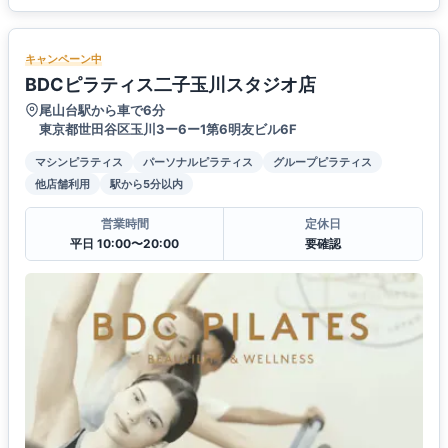
キャンペーン中
BDCピラティス二子玉川スタジオ店
尾山台駅から車で6分
東京都世田谷区玉川3ー6ー1第6明友ビル6F
マシンピラティス
パーソナルピラティス
グループピラティス
他店舗利用
駅から5分以内
営業時間
定休日
平日 10:00〜20:00
要確認