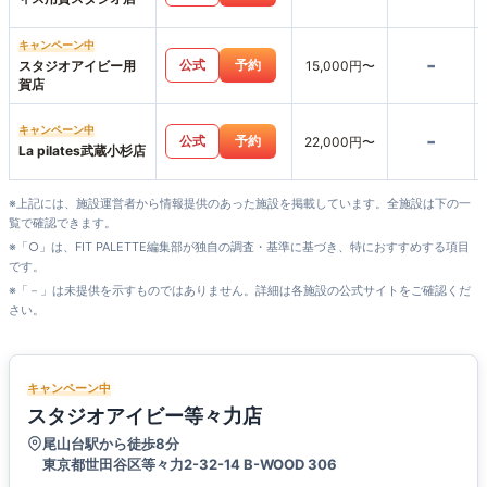
キャンペーン中
-
公式
予約
スタジオアイビー用
15,000円〜
賀店
キャンペーン中
-
公式
予約
22,000円〜
La pilates武蔵小杉店
※上記には、施設運営者から情報提供のあった施設を掲載しています。全施設は下の一
覧で確認できます。
※「○」は、FIT PALETTE編集部が独自の調査・基準に基づき、特におすすめする項目
です。
※「－」は未提供を示すものではありません。詳細は各施設の公式サイトをご確認くだ
さい。
キャンペーン中
スタジオアイビー等々力店
尾山台駅から徒歩8分
東京都世田谷区等々力2-32-14 B-WOOD 306