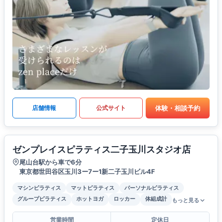
体験・相談予約
店舗情報
公式サイト
ゼンプレイスピラティス二子玉川スタジオ店
尾山台駅から車で6分
東京都世田谷区玉川3ー7ー1新二子玉川ビル4F
マシンピラティス
マットピラティス
パーソナルピラティス
グループピラティス
ホットヨガ
ロッカー
体組成計
もっと見る
営業時間
定休日