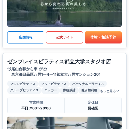
体験・相談予約
店舗情報
公式サイト
ゼンプレイスピラティス都立大学スタジオ店
尾山台駅から車で5分
東京都目黒区八雲1ー4ー11都立大八雲マンション201
マシンピラティス
マットピラティス
パーソナルピラティス
グループピラティス
ロッカー
体組成計
他店舗利用
もっと見る
営業時間
定休日
平日 7:00〜20:00
要確認