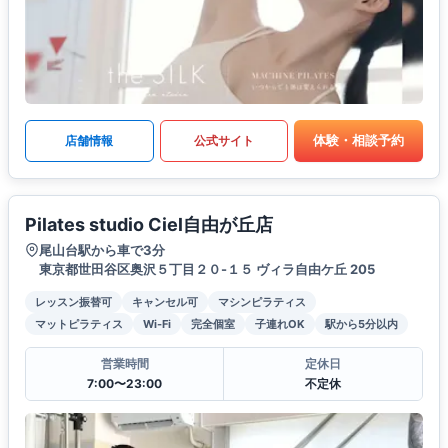
体験・相談予約
店舗情報
公式サイト
Pilates studio Ciel自由が丘店
尾山台駅から車で3分
東京都世田谷区奥沢５丁目２０-１５ ヴィラ自由ケ丘 205
レッスン振替可
キャンセル可
マシンピラティス
マットピラティス
Wi-Fi
完全個室
子連れOK
駅から5分以内
営業時間
定休日
7:00〜23:00
不定休