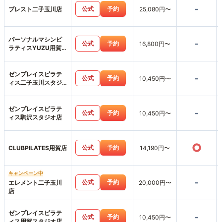
-
公式
予約
ブレスト二子玉川店
25,080円〜
パーソナルマシンピ
-
公式
予約
16,800円〜
ラティスYUZU用賀
店
ゼンプレイスピラテ
-
公式
予約
10,450円〜
ィス二子玉川スタジ
オ店
ゼンプレイスピラテ
-
公式
予約
10,450円〜
ィス駒沢スタジオ店
○
公式
予約
CLUBPILATES用賀店
14,190円〜
キャンペーン中
-
公式
予約
エレメント二子玉川
20,000円〜
店
ゼンプレイスピラテ
-
公式
予約
10,450円〜
ィス用賀スタジオ店