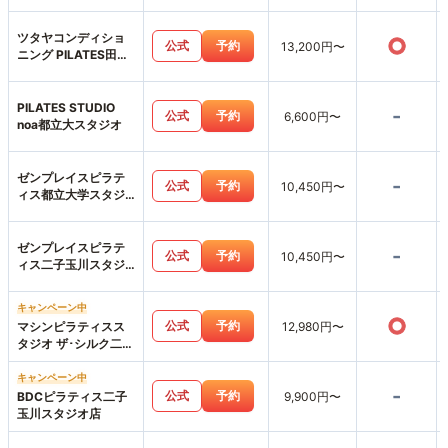
ツタヤコンディショ
○
公式
予約
13,200円〜
ニング PILATES田園
調布店
PILATES STUDIO
-
公式
予約
6,600円〜
noa都立大スタジオ
ゼンプレイスピラテ
-
公式
予約
10,450円〜
ィス都立大学スタジ
オ店
ゼンプレイスピラテ
-
公式
予約
10,450円〜
ィス二子玉川スタジ
オ店
キャンペーン中
○
公式
予約
マシンピラティスス
12,980円〜
タジオ ザ･シルク二子
玉川店
キャンペーン中
-
公式
予約
BDCピラティス二子
9,900円〜
玉川スタジオ店