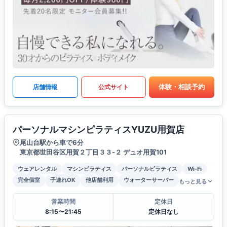
体験・相談予約
店舗情報
公式サイト
パーソナルマシンピラティスYUZU用賀店
尾山台駅から車で6分
東京都世田谷区用賀２丁目３３-２ デュオ用賀101
ウェアレンタル
マシンピラティス
パーソナルピラティス
Wi-Fi
完全個室
子連れOK
他店舗利用
ウォーターサーバー
もっと見る
営業時間
定休日
8:15〜21:45
定休日なし