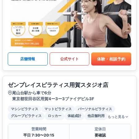
体験・相談予約
店舗情報
公式サイト
ゼンプレイスピラティス用賀スタジオ店
尾山台駅から車で6分
東京都世田谷区用賀4ー3ー3ブァイデビル3F
マシンピラティス
マットピラティス
パーソナルピラティス
グループピラティス
ロッカー
体組成計
他店舗利用
もっと見る
営業時間
定休日
平日 7:30〜20:15
要確認