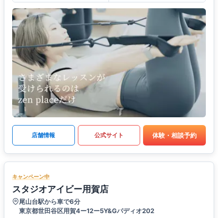
体験・相談予約
店舗情報
公式サイト
キャンペーン中
スタジオアイビー用賀店
尾山台駅から車で6分
東京都世田谷区用賀4ー12ー5Y&Gパディオ202