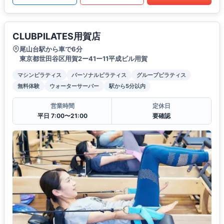
CLUBPILATES用賀店
尾山台駅から車で6分
東京都世田谷区用賀2ー41ー11平成ビル用賀
マシンピラティス
パーソナルピラティス
グループピラティス
無料体験
ウォーターサーバー
駅から5分以内
営業時間
定休日
平日 7:00〜21:00
要確認