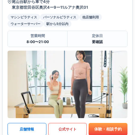
尾山台駅から車で4分
東京都世田谷区奥沢4ー9ー11ルアナ奥沢01
マシンピラティス
パーソナルピラティス
他店舗利用
ウォーターサーバー
駅から5分以内
営業時間
定休日
8:00〜21:00
要確認
体験・相談予約
店舗情報
公式サイト