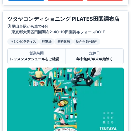
ツタヤコンディショニング PILATES田園調布店
尾山台駅から車で4分
東京都大田区田園調布2-40-19田園調布フォースDC1F
マシンピラティス
駐車場
無料体験
駅から5分以内
営業時間
定休日
レッスンスケジュールをご確認ください。
年中無休/年末年始除く