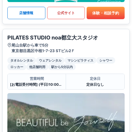
体験・相談予約
店舗情報
公式サイト
PILATES STUDIO noa都立大スタジオ
尾山台駅から車で5分
東京都目黒区中根1-7-23 STビル2Ｆ
タオルレンタル
ウェアレンタル
マシンピラティス
シャワー
ロッカー
他店舗利用
駅から5分以内
営業時間
定休日
[お電話受付時間] (平日)10:00〜23:00 (土・日)10:00〜21:00
定休日なし