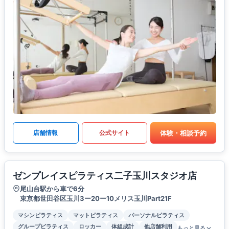
体験・相談予約
店舗情報
公式サイト
ゼンプレイスピラティス二子玉川スタジオ店
尾山台駅から車で6分
東京都世田谷区玉川3ー20ー10メリス玉川Part21F
マシンピラティス
マットピラティス
パーソナルピラティス
グループピラティス
ロッカー
体組成計
他店舗利用
もっと見る