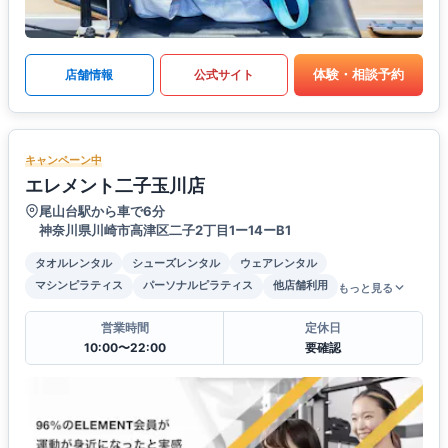
体験・相談予約
店舗情報
公式サイト
キャンペーン中
エレメント二子玉川店
尾山台駅から車で6分
神奈川県川崎市高津区二子2丁目1ー14ーB1
タオルレンタル
シューズレンタル
ウェアレンタル
マシンピラティス
パーソナルピラティス
他店舗利用
もっと見る
営業時間
定休日
10:00〜22:00
要確認