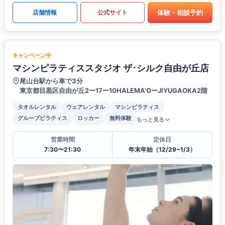
体験・相談予約
店舗情報
公式サイト
キャンペーン中
マシンピラティススタジオ ザ･シルク自由が丘店
尾山台駅から車で3分
東京都目黒区自由が丘2ー17ー10HALEMA’OーJIYUGAOKA2階
タオルレンタル
ウェアレンタル
マシンピラティス
グループピラティス
ロッカー
無料体験
もっと見る
営業時間
定休日
7:30〜21:30
年末年始（12/29~1/3）