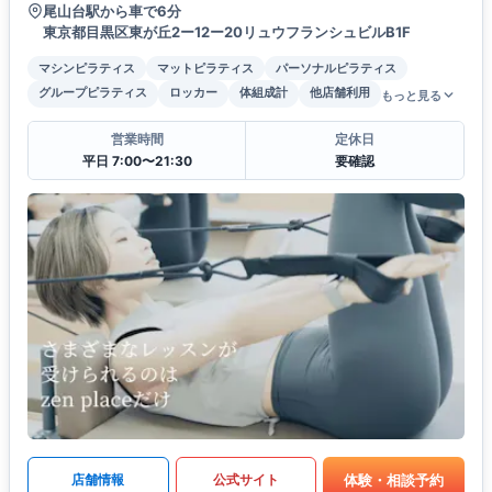
尾山台駅から車で6分
東京都目黒区東が丘2ー12ー20リュウフランシュビルB1F
マシンピラティス
マットピラティス
パーソナルピラティス
グループピラティス
ロッカー
体組成計
他店舗利用
もっと見る
営業時間
定休日
平日 7:00〜21:30
要確認
体験・相談予約
店舗情報
公式サイト