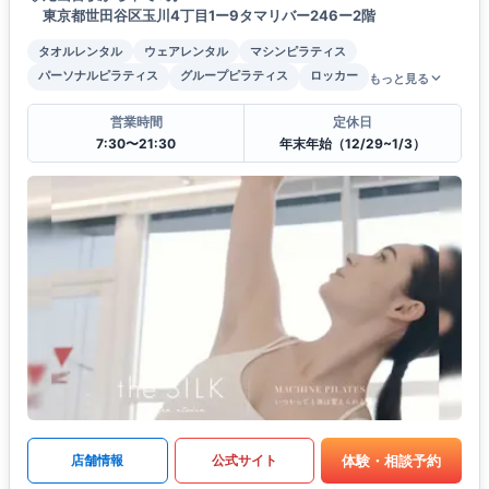
東京都世田谷区玉川4丁目1ー9タマリバー246ー2階
タオルレンタル
ウェアレンタル
マシンピラティス
パーソナルピラティス
グループピラティス
ロッカー
もっと見る
営業時間
定休日
7:30〜21:30
年末年始（12/29~1/3）
体験・相談予約
店舗情報
公式サイト