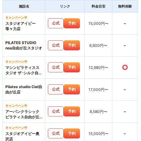
施設名
リンク
料金目安
無料体験
キャンペーン中
-
公式
予約
スタジオアイビー
15,000円〜
等々力店
PILATES STUDIO
-
公式
予約
6,600円〜
noa自由が丘スタジオ
キャンペーン中
○
公式
予約
マシンピラティスス
12,980円〜
タジオ ザ･シルク自由
が丘店
Pilates studio Ciel自
-
公式
予約
17,000円〜
由が丘店
キャンペーン中
-
公式
予約
アーバンクラシック
8,580円〜
ピラティス自由が丘
店
キャンペーン中
-
公式
予約
スタジオアイビー奥
15,000円〜
沢店