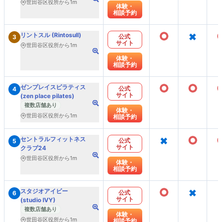
世田谷区役所から1m
体験・
相談予約
○
×
リントスル (Rintosull)
公式
3
サイト
世田谷区役所から1m
体験・
相談予約
○
○
ゼンプレイスピラティス
公式
4
サイト
(zen place pilates)
複数店舗あり
体験・
世田谷区役所から1m
相談予約
×
○
セントラルフィットネス
公式
5
サイト
クラブ24
世田谷区役所から1m
体験・
相談予約
○
×
スタジオアイビー
公式
6
サイト
(studio IVY)
複数店舗あり
体験・
世田谷区役所から1m
相談予約