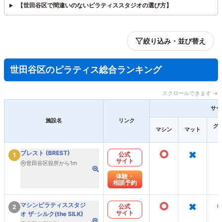
【世田谷区で間違いのないピラティススタジオの選び方】
絞り込み・並び替え
世田谷区のピラティス総合ランキング
スクロールできます →
サー
施設名
リンク
グ
マシン
マット
○
×
ブレスト (BREST)
公式
1
サイト
世田谷区役所から1m
体験・
相談予約
○
×
マシンピラティススタジ
公式
2
サイト
オ ザ･シルク(the SILK)