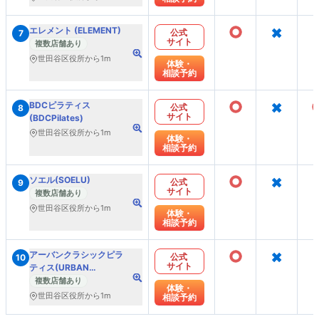
○
×
エレメント (ELEMENT)
公式
7
サイト
複数店舗あり
世田谷区役所から1m
体験・
相談予約
○
×
BDCピラティス
公式
8
サイト
(BDCPilates)
世田谷区役所から1m
体験・
相談予約
○
×
ソエル(SOELU)
公式
9
サイト
複数店舗あり
世田谷区役所から1m
体験・
相談予約
○
×
アーバンクラシックピラ
公式
10
サイト
ティス(URBAN
CLASSIC PILATES)
複数店舗あり
体験・
世田谷区役所から1m
相談予約