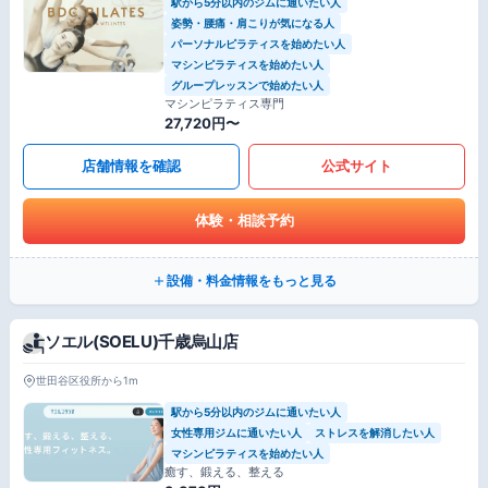
駅から5分以内のジムに通いたい人
姿勢・腰痛・肩こりが気になる人
パーソナルピラティスを始めたい人
マシンピラティスを始めたい人
グループレッスンで始めたい人
マシンピラティス専門
27,720円〜
店舗情報を確認
公式サイト
体験・相談予約
設備・料金情報をもっと見る
ソエル(SOELU)千歳烏山店
世田谷区役所から1m
駅から5分以内のジムに通いたい人
女性専用ジムに通いたい人
ストレスを解消したい人
マシンピラティスを始めたい人
癒す、鍛える、整える