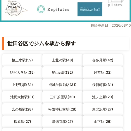
最終更新日：2026/08/10
世田谷区でジムを駅から探す
桜上水駅(59)
上北沢駅(48)
喜多見駅(42)
駒沢大学駅(35)
尾山台駅(32)
経堂駅(32)
上野毛駅(31)
成城学園前駅(31)
桜新町駅(31)
池尻大橋駅(31)
三軒茶屋駅(30)
池ノ上駅(29)
宮の坂駅(28)
松陰神社前駅(28)
東北沢駅(27)
松原駅(27)
豪徳寺駅(27)
山下駅(26)