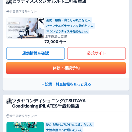
ピラティススタジオ ルルト三軒茶屋店
世田谷区役所から1m
姿勢・腰痛・肩こりが気になる人
パーソナルピラティスを始めたい人
マシンピラティスを始めたい人
理学療法士監修
72,000円〜
店舗情報を確認
公式サイト
体験・相談予約
設備・料金情報をもっと見る
ツタヤコンディショニング(TSUTAYA
Conditioning)PILATES千歳船橋店
世田谷区役所から1m
駅から5分以内のジムに通いたい人
女性専用ジムに通いたい人