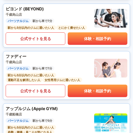
ビヨンド (BEYOND)
千歳烏山店
パーソナルジム
駅から車で7分
駅から5分以内のジムに通いたい人
とにかく痩せたい人
公式サイトを見る
体験・相談予約
ファディー
千歳烏山店
パーソナルジム
駅から車で7分
駅から5分以内のジムに通いたい人
運動不足を解消したい人
女性専用ジムに通いたい人
公式サイトを見る
体験・相談予約
アップルジム (Apple GYM)
千歳船橋店
パーソナルジム
駅から車で5分
駅から5分以内のジムに通いたい人
姿勢・腰痛・肩こりが気になる人