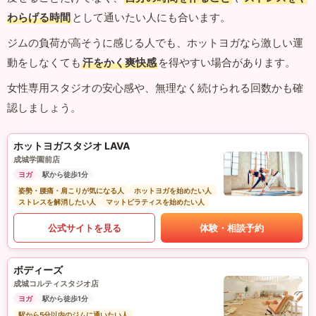
わらげる時間
として通いたい人にも合います。
ジムの負荷が高そうに感じる人でも、ホットヨガなら激しい運
動をしなくても
汗をかく爽快感
を得やすい場合があります。
女性専用スタジオの安心感や、無理なく続けられる回数かも確
認しましょう。
ホットヨガスタジオ LAVA
成城学園前店
ヨガ
駅から徒歩1分
姿勢・腰痛・肩こりが気になる人
ホットヨガを始めたい人
ストレスを解消したい人
マットピラティスを始めたい人
公式サイトを見る
体験・相談予約
ボディーズ
成城コルティスタジオ店
ヨガ
駅から徒歩1分
駅から5分以内のジムに通いたい人