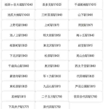
祖師ヶ谷大蔵駅(104)
喜多見駅(102)
千歳船橋駅(101)
池尻大橋駅(100)
三軒茶屋駅(99)
山下駅(99)
上野毛駅(98)
上町駅(97)
用賀駅(97)
池ノ上駅(96)
明大前駅(95)
梅ヶ丘駅(94)
桜新町駅(92)
東北沢駅(91)
経堂駅(91)
下北沢駅(90)
松原駅(90)
尾山台駅(88)
千歳烏山駅(86)
奥沢駅(86)
西太子堂駅(86)
豪徳寺駅(86)
等々力駅(83)
代田橋駅(82)
東松原駅(82)
九品仏駅(81)
芦花公園駅(81)
若林駅(81)
二子玉川駅(79)
世田谷代田駅(78)
下高井戸駅(77)
新代田駅(75)