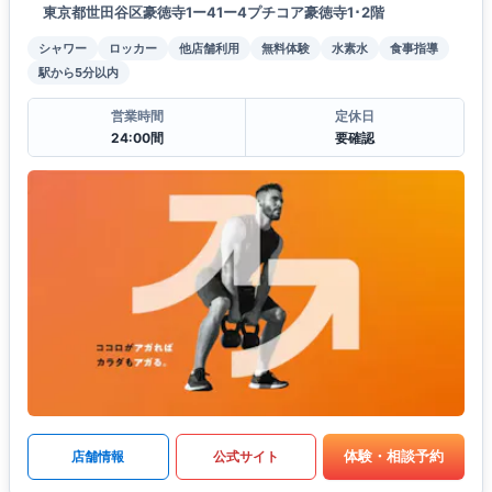
東京都世田谷区豪徳寺1ー41ー4プチコア豪徳寺1･2階
シャワー
ロッカー
他店舗利用
無料体験
水素水
食事指導
駅から5分以内
営業時間
定休日
24:00間
要確認
体験・相談予約
店舗情報
公式サイト