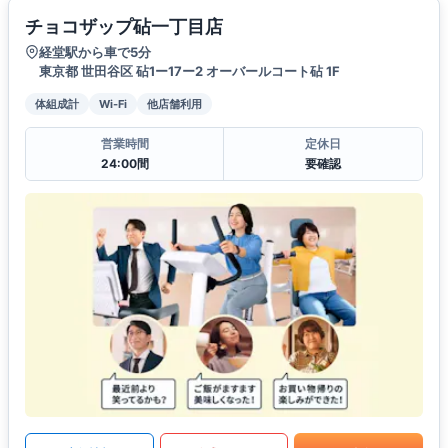
チョコザップ砧一丁目店
経堂駅から車で5分
東京都 世田谷区 砧1ー17ー2 オーバールコート砧 1F
体組成計
Wi-Fi
他店舗利用
営業時間
定休日
24:00間
要確認