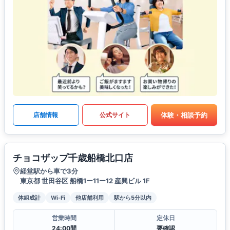
体験・相談予約
店舗情報
公式サイト
チョコザップ千歳船橋北口店
経堂駅から車で3分
東京都 世田谷区 船橋1ー11ー12 産興ビル 1F
体組成計
Wi-Fi
他店舗利用
駅から5分以内
営業時間
定休日
24:00間
要確認