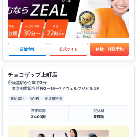
体験・相談予約
店舗情報
公式サイト
チョコザップ上町店
経堂駅から車で3分
東京都世田谷区桜3ー16ー7ドウェルフジビル 2F
体組成計
Wi-Fi
他店舗利用
営業時間
定休日
24:00間
要確認