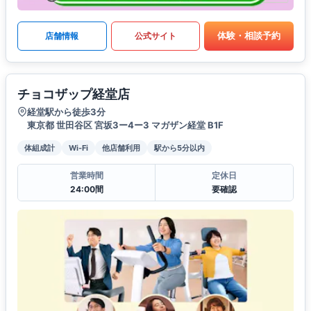
体験・相談予約
店舗情報
公式サイト
チョコザップ経堂店
経堂駅から徒歩3分
東京都 世田谷区 宮坂3ー4ー3 マガザン経堂 B1F
体組成計
Wi-Fi
他店舗利用
駅から5分以内
営業時間
定休日
24:00間
要確認