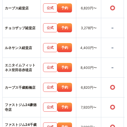
○
公式
予約
カーブス経堂店
6,820円〜
-
公式
予約
チョコザップ経堂店
3,278円〜
-
公式
予約
ルネサンス経堂店
4,400円〜
エニタイムフィット
-
公式
予約
8,400円〜
ネス世田谷赤堤店
○
公式
予約
カーブス千歳船橋店
6,820円〜
ファストジム24豪徳
○
公式
予約
7,920円〜
寺店
ファストジム24千歳
公式
予約