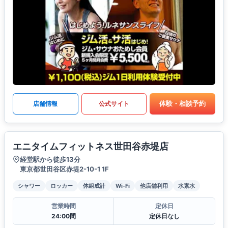
体験・相談予約
店舗情報
公式サイト
エニタイムフィットネス世田谷赤堤店
経堂駅から徒歩13分
東京都世田谷区赤堤2-10-1 1F
シャワー
ロッカー
体組成計
Wi-Fi
他店舗利用
水素水
営業時間
定休日
24:00間
定休日なし