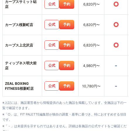
カーブスサミット砧
○
公式
予約
6,820円〜
店
○
公式
予約
カーブス桜新町店
6,820円〜
○
公式
予約
カーブス上北沢店
6,820円〜
ティップネス明大前
-
公式
予約
4,980円〜
店
ZEAL BOXING
-
公式
予約
10,780円〜
FITNESS桜新町店
※上記には、施設運営者から情報提供のあった施設を掲載しています。全施設は下の一
覧で確認できます。
※「○」は、FIT PALETTE編集部が独自の調査・基準に基づき、特におすすめする項目
です。
※「－」は未提供を示すものではありません。詳細は各施設の公式サイトをご確認くだ