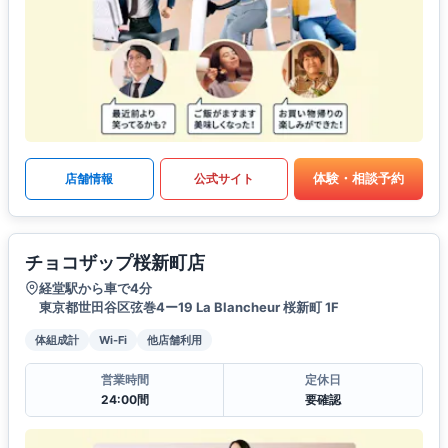
体験・相談予約
店舗情報
公式サイト
チョコザップ桜新町店
経堂駅から車で4分
東京都世田谷区弦巻4ー19 La Blancheur 桜新町 1F
体組成計
Wi-Fi
他店舗利用
営業時間
定休日
24:00間
要確認