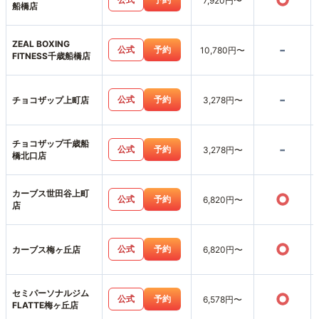
○
7,920円〜
船橋店
ZEAL BOXING
-
公式
予約
10,780円〜
FITNESS千歳船橋店
-
公式
予約
チョコザップ上町店
3,278円〜
チョコザップ千歳船
-
公式
予約
3,278円〜
橋北口店
カーブス世田谷上町
○
公式
予約
6,820円〜
店
○
公式
予約
カーブス梅ヶ丘店
6,820円〜
セミパーソナルジム
○
公式
予約
6,578円〜
FLATTE梅ヶ丘店