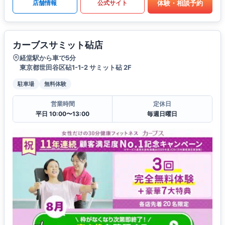
体験・相談予約
店舗情報
公式サイト
カーブスサミット砧店
経堂駅から車で5分
東京都世田谷区砧1-1-2 サミット砧 2F
駐車場
無料体験
営業時間
定休日
平日 10:00〜13:00
毎週日曜日