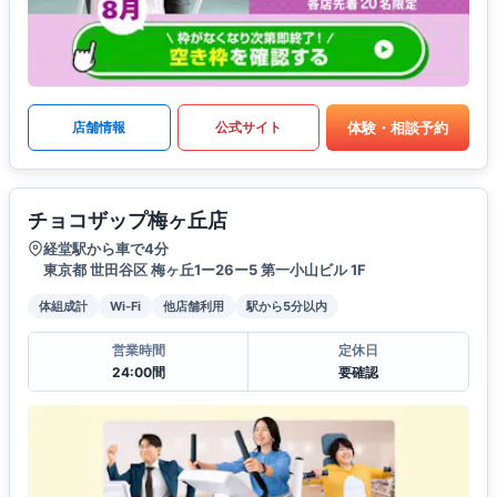
体験・相談予約
店舗情報
公式サイト
チョコザップ梅ヶ丘店
経堂駅から車で4分
東京都 世田谷区 梅ヶ丘1ー26ー5 第一小山ビル 1F
体組成計
Wi-Fi
他店舗利用
駅から5分以内
営業時間
定休日
24:00間
要確認