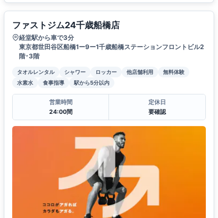
ファストジム24千歳船橋店
経堂駅から車で3分
東京都世田谷区船橋1ー9ー1千歳船橋ステーションフロントビル2
階･3階
タオルレンタル
シャワー
ロッカー
他店舗利用
無料体験
水素水
食事指導
駅から5分以内
営業時間
定休日
24:00間
要確認