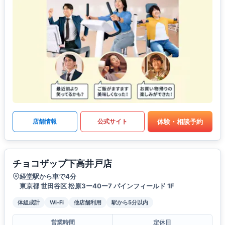
体験・相談予約
店舗情報
公式サイト
チョコザップ下高井戸店
経堂駅から車で4分
東京都 世田谷区 松原3ー40ー7 パインフィールド 1F
体組成計
Wi-Fi
他店舗利用
駅から5分以内
営業時間
定休日