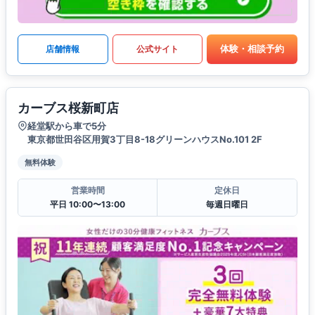
体験・相談予約
店舗情報
公式サイト
カーブス桜新町店
経堂駅から車で5分
東京都世田谷区用賀3丁目8-18グリーンハウスNo.101 2F
無料体験
営業時間
定休日
平日 10:00〜13:00
毎週日曜日