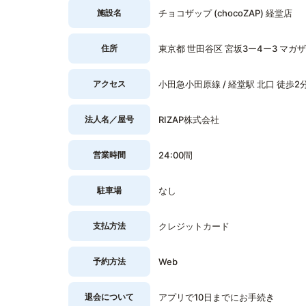
施設名
チョコザップ (chocoZAP) 経堂店
住所
東京都 世田谷区 宮坂3ー4ー3 マガザ
アクセス
小田急小田原線 / 経堂駅 北口 徒歩2
法人名／屋号
RIZAP株式会社
営業時間
24:00間
駐車場
なし
支払方法
クレジットカード
予約方法
Web
退会について
アプリで10日までにお手続き