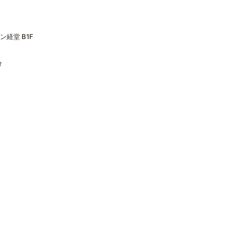
ン経堂 B1F
分