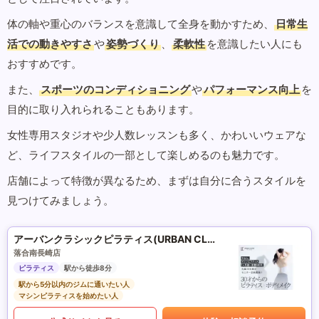
体の軸や重心のバランスを意識して全身を動かすため、
日常生
活での動きやすさ
や
姿勢づくり
、
柔軟性
を意識したい人にも
おすすめです。
また、
スポーツのコンディショニング
や
パフォーマンス向上
を
目的に取り入れられることもあります。
女性専用スタジオや少人数レッスンも多く、かわいいウェアな
ど、ライフスタイルの一部として楽しめるのも魅力です。
店舗によって特徴が異なるため、まずは自分に合うスタイルを
見つけてみましょう。
アーバンクラシックピラティス(URBAN CLASSIC PILATES)
落合南長崎店
ピラティス
駅から徒歩8分
駅から5分以内のジムに通いたい人
マシンピラティスを始めたい人