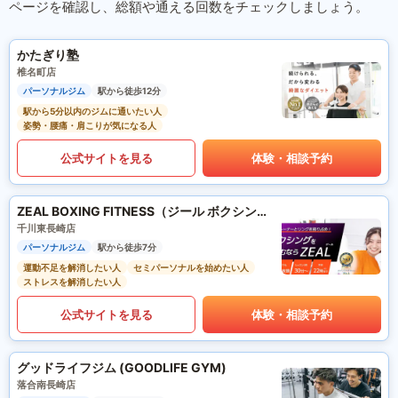
ページを確認し、総額や通える回数をチェックしましょう。
かたぎり塾
椎名町店
パーソナルジム
駅から徒歩12分
駅から5分以内のジムに通いたい人
姿勢・腰痛・肩こりが気になる人
公式サイトを見る
体験・相談予約
ZEAL BOXING FITNESS（ジール ボクシング フィットネス）
千川東長崎店
パーソナルジム
駅から徒歩7分
運動不足を解消したい人
セミパーソナルを始めたい人
ストレスを解消したい人
公式サイトを見る
体験・相談予約
グッドライフジム (GOODLIFE GYM)
落合南長崎店