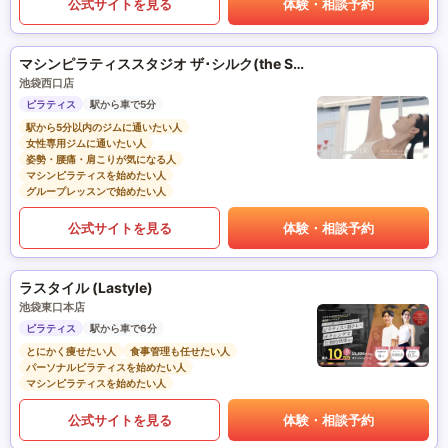
公式サイトを見る
体験・相談予約
マシンピラティススタジオ ザ･シルク(the SILK)
池袋西口店
ピラティス
駅から車で5分
駅から5分以内のジムに通いたい人
女性専用ジムに通いたい人
姿勢・腰痛・肩こりが気になる人
マシンピラティスを始めたい人
グループレッスンで始めたい人
公式サイトを見る
体験・相談予約
ラスタイル (Lastyle)
池袋東口本店
ピラティス
駅から車で6分
とにかく痩せたい人
食事管理も任せたい人
パーソナルピラティスを始めたい人
マシンピラティスを始めたい人
公式サイトを見る
体験・相談予約