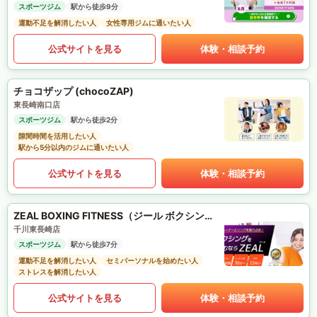
スポーツジム
駅から徒歩9分
運動不足を解消したい人
女性専用ジムに通いたい人
公式サイトを見る
体験・相談予約
チョコザップ (chocoZAP)
東長崎南口店
スポーツジム
駅から徒歩2分
隙間時間を活用したい人
駅から5分以内のジムに通いたい人
公式サイトを見る
体験・相談予約
ZEAL BOXING FITNESS（ジール ボクシング フィットネス）
千川東長崎店
スポーツジム
駅から徒歩7分
運動不足を解消したい人
セミパーソナルを始めたい人
ストレスを解消したい人
公式サイトを見る
体験・相談予約