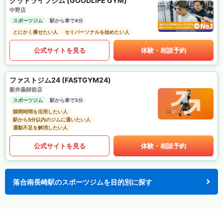
グッドライフジム (GOODLIFE GYM)
中野店
スポーツジム
駅から車で4分
とにかく痩せたい人
セミパーソナルを始めたい人
公式サイトを見る
体験・相談予約
ファストジム24 (FASTGYM24)
新井薬師前店
スポーツジム
駅から車で3分
隙間時間を活用したい人
駅から5分以内のジムに通いたい人
運動不足を解消したい人
公式サイトを見る
体験・相談予約
落合南長崎駅のスポーツジムを目的別に探す