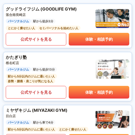
グッドライフジム (GOODLIFE GYM)
落合南長崎店
パーソナルジム
駅から徒歩3分
とにかく痩せたい人
セミパーソナルを始めたい人
公式サイトを見る
体験・相談予約
かたぎり塾
椎名町店
パーソナルジム
駅から徒歩13分
駅から5分以内のジムに通いたい人
姿勢・腰痛・肩こりが気になる人
公式サイトを見る
体験・相談予約
ミヤザキジム (MIYAZAKI GYM)
目白店
パーソナルジム
駅から車で4分
駅から5分以内のジムに通いたい人
とにかく痩せたい人