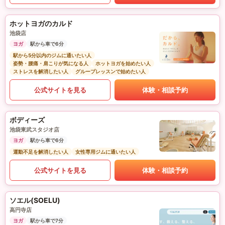
ホットヨガのカルド
池袋店
ヨガ
駅から車で6分
駅から5分以内のジムに通いたい人
姿勢・腰痛・肩こりが気になる人
ホットヨガを始めたい人
ストレスを解消したい人
グループレッスンで始めたい人
公式サイトを見る
体験・相談予約
ボディーズ
池袋東武スタジオ店
ヨガ
駅から車で6分
運動不足を解消したい人
女性専用ジムに通いたい人
公式サイトを見る
体験・相談予約
ソエル(SOELU)
高円寺店
ヨガ
駅から車で7分