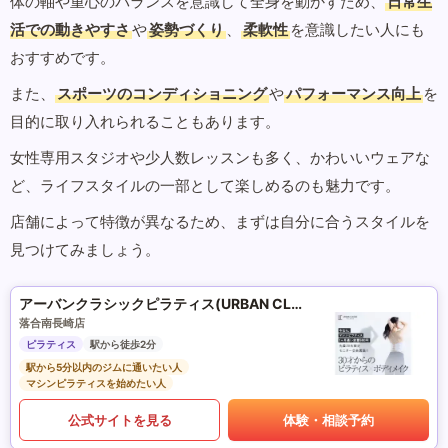
体の軸や重心のバランスを意識して全身を動かすため、
日常生
活での動きやすさ
や
姿勢づくり
、
柔軟性
を意識したい人にも
おすすめです。
また、
スポーツのコンディショニング
や
パフォーマンス向上
を
目的に取り入れられることもあります。
女性専用スタジオや少人数レッスンも多く、かわいいウェアな
ど、ライフスタイルの一部として楽しめるのも魅力です。
店舗によって特徴が異なるため、まずは自分に合うスタイルを
見つけてみましょう。
アーバンクラシックピラティス(URBAN CLASSIC PILATES)
落合南長崎店
ピラティス
駅から徒歩2分
駅から5分以内のジムに通いたい人
マシンピラティスを始めたい人
公式サイトを見る
体験・相談予約