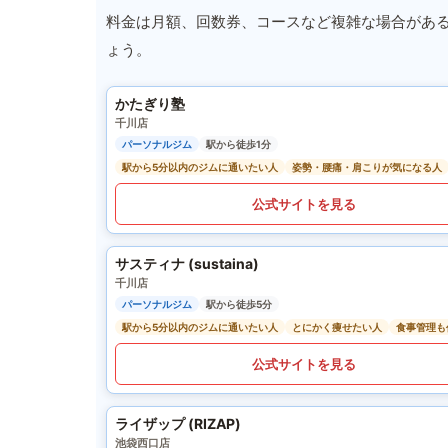
料金は月額、回数券、コースなど複雑な場合があ
ょう。
かたぎり塾
千川店
パーソナルジム
駅から徒歩1分
駅から5分以内のジムに通いたい人
姿勢・腰痛・肩こりが気になる人
公式サイトを見る
サスティナ (sustaina)
千川店
パーソナルジム
駅から徒歩5分
駅から5分以内のジムに通いたい人
とにかく痩せたい人
食事管理も
公式サイトを見る
ライザップ (RIZAP)
池袋西口店