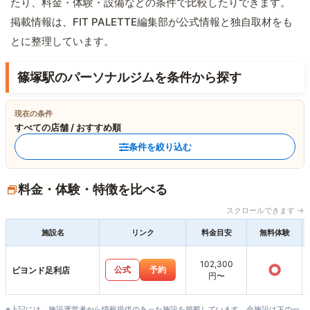
たり、料金・体験・設備などの条件で比較したりできます。
掲載情報は、FIT PALETTE編集部が公式情報と独自取材をも
とに整理しています。
篠塚駅のパーソナルジムを条件から探す
現在の条件
すべての店舗 / おすすめ順
条件を絞り込む
料金・体験・特徴を比べる
スクロールできます →
施設名
リンク
料金目安
無料体験
102,300
○
公式
予約
ビヨンド足利店
円〜
※上記には、施設運営者から情報提供のあった施設を掲載しています。全施設は下の一