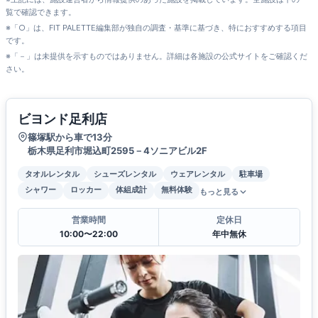
覧で確認できます。
※「○」は、FIT PALETTE編集部が独自の調査・基準に基づき、特におすすめする項目
です。
※「－」は未提供を示すものではありません。詳細は各施設の公式サイトをご確認くだ
さい。
ビヨンド足利店
篠塚駅から車で13分
栃木県足利市堀込町2595－4ソニアビル2F
タオルレンタル
シューズレンタル
ウェアレンタル
駐車場
シャワー
ロッカー
体組成計
無料体験
もっと見る
営業時間
定休日
10:00〜22:00
年中無休