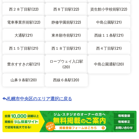
西２８丁目駅(22)
西８丁目駅(22)
資生館小学校前駅(22)
電車事業所前駅(22)
静修学園前駅(22)
中島公園駅(21)
大通駅(21)
東本願寺前駅(21)
西線１１条駅(21)
西１５丁目駅(21)
西１８丁目駅(21)
西４丁目駅(21)
ロープウェイ入口駅
豊水すすきの駅(21)
中島公園通駅(20)
(20)
山鼻９条駅(20)
西線６条駅(20)
札幌市中央区のエリア選択に戻る