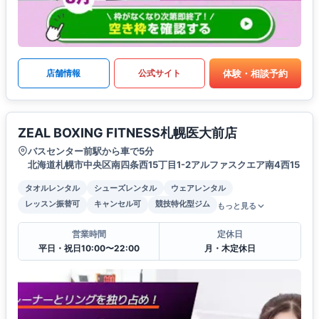
体験・相談予約
店舗情報
公式サイト
ZEAL BOXING FITNESS札幌医大前店
バスセンター前駅から車で5分
北海道札幌市中央区南四条西15丁目1-2アルファスクエア南4西15
タオルレンタル
シューズレンタル
ウェアレンタル
レッスン振替可
キャンセル可
競技特化型ジム
もっと見る
営業時間
定休日
平日・祝日10:00〜22:00
月・木定休日