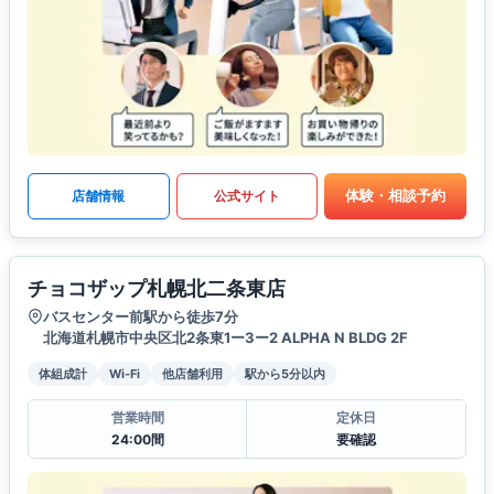
体験・相談予約
店舗情報
公式サイト
チョコザップ札幌北二条東店
バスセンター前駅から徒歩7分
北海道札幌市中央区北2条東1ー3ー2 ALPHA N BLDG 2F
体組成計
Wi-Fi
他店舗利用
駅から5分以内
営業時間
定休日
24:00間
要確認