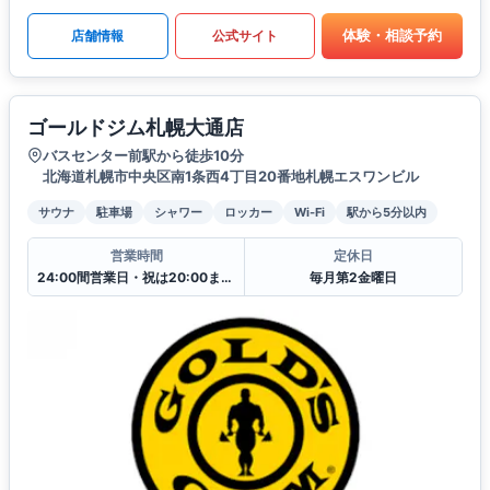
体験・相談予約
店舗情報
公式サイト
ゴールドジム札幌大通店
バスセンター前駅から徒歩10分
北海道札幌市中央区南1条西4丁目20番地札幌エスワンビル
サウナ
駐車場
シャワー
ロッカー
Wi-Fi
駅から5分以内
営業時間
定休日
24:00間営業日・祝は20:00まで翌日10:00からの営業となります.
毎月第2金曜日