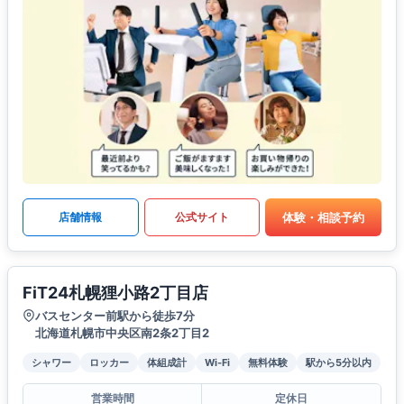
体験・相談予約
店舗情報
公式サイト
FiT24札幌狸小路2丁目店
バスセンター前駅から徒歩7分
北海道札幌市中央区南2条2丁目2
シャワー
ロッカー
体組成計
Wi-Fi
無料体験
駅から5分以内
営業時間
定休日