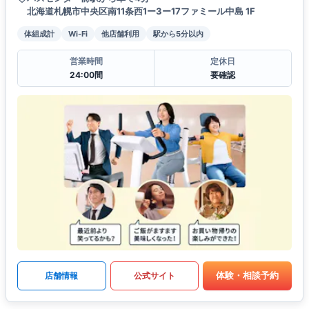
北海道札幌市中央区南11条西1ー3ー17ファミール中島 1F
体組成計
Wi-Fi
他店舗利用
駅から5分以内
営業時間
定休日
24:00間
要確認
体験・相談予約
店舗情報
公式サイト