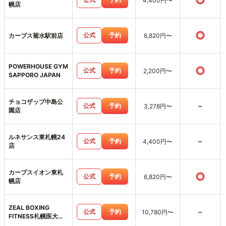
○
4,400円〜
幌店
○
公式
予約
カーブス菊水駅前店
6,820円〜
POWERHOUSE GYM
○
公式
予約
2,200円〜
SAPPORO JAPAN
チョコザップ中島公
-
公式
予約
3,278円〜
園店
ルネサンス東札幌24
-
公式
予約
4,400円〜
店
カーブスイオン東札
○
公式
予約
6,820円〜
幌店
ZEAL BOXING
-
公式
予約
10,780円〜
FITNESS札幌医大前
店