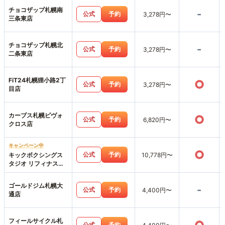
チョコザップ札幌南
-
公式
予約
3,278円〜
三条東店
チョコザップ札幌北
-
公式
予約
3,278円〜
二条東店
FiT24札幌狸小路2丁
○
公式
予約
3,278円〜
目店
カーブス札幌ピヴォ
○
公式
予約
6,820円〜
クロス店
キャンペーン中
○
公式
予約
キックボクシングス
10,778円〜
タジオ リフィナス札
幌店
ゴールドジム札幌大
-
公式
予約
4,400円〜
通店
フィールサイクル札
公式
予約