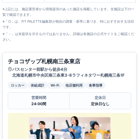
※上記には、施設運営者から情報提供のあった施設を掲載しています。全施設は下の一
覧で確認できます。
※「○」は、FIT PALETTE編集部が独自の調査・基準に基づき、特におすすめする項目
です。
※「－」は未提供を示すものではありません。詳細は各施設の公式サイトをご確認くだ
さい。
チョコザップ札幌南三条東店
バスセンター前駅から徒歩4分
北海道札幌市中央区南三条東3-8ラフィネタワー札幌南三条1F
ロッカー
体組成計
Wi-Fi
他店舗利用
食事指導
営業時間
定休日
24:00間
定休日なし