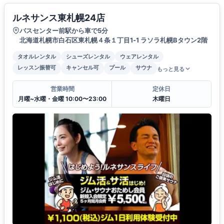
ルネサンス東札幌24店
バスセンター前駅から車で5分
北海道札幌市白石区東札幌４条１丁目1‐1 ラソラ札幌Bタウン2階
タオルレンタル
シューズレンタル
ウェアレンタル
レッスン振替可
キャンセル可
プール
サウナ
もっと見る
営業時間
定休日
月曜~水曜・金曜 10:00〜23:00
木曜日