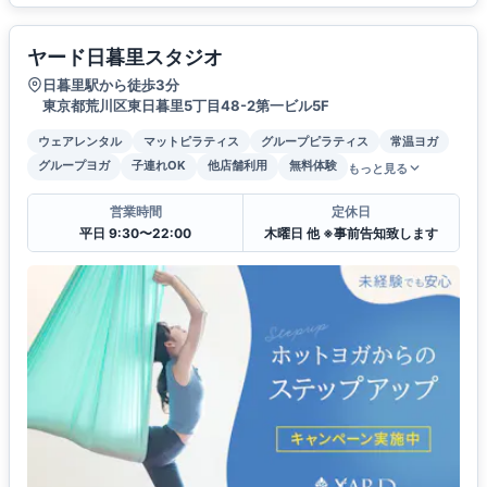
ヤード日暮里スタジオ
日暮里駅から徒歩3分
東京都荒川区東日暮里5丁目48-2第一ビル5F
ウェアレンタル
マットピラティス
グループピラティス
常温ヨガ
グループヨガ
子連れOK
他店舗利用
無料体験
もっと見る
営業時間
定休日
平日 9:30〜22:00
木曜日 他 ※事前告知致します