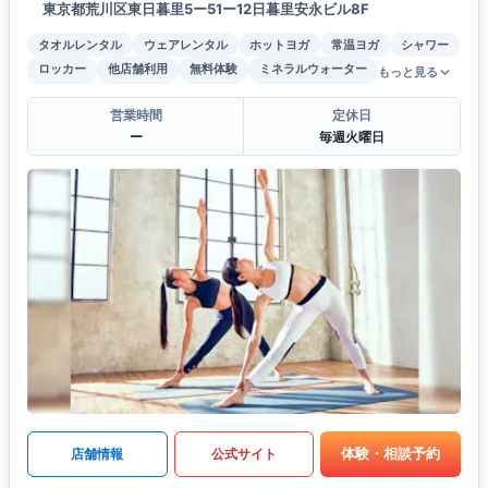
東京都荒川区東日暮里5ー51ー12日暮里安永ビル8F
タオルレンタル
ウェアレンタル
ホットヨガ
常温ヨガ
シャワー
ロッカー
他店舗利用
無料体験
ミネラルウォーター
もっと見る
営業時間
定休日
ー
毎週火曜日
体験・相談予約
店舗情報
公式サイト