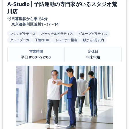
A-Studio | 予防運動の専門家がいるスタジオ荒
川店
日暮里駅から車で4分
東京都荒川区荒川1－17－14
マシンピラティス
パーソナルピラティス
グループピラティス
グループヨガ
子連れOK
トレーナー指名
駅から5分以内
営業時間
定休日
平日 9:00〜22:00
年末年始