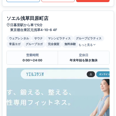
ソエル浅草田原町店
日暮里駅から車で5分
東京都台東区元浅草4-10-6 4F
ウェアレンタル
サウナ
マシンピラティス
グループピラティス
常温ヨガ
グループヨガ
完全個室
無料体験
もっと見る
営業時間
定休日
0:00〜24:00
年末年始を除き無休