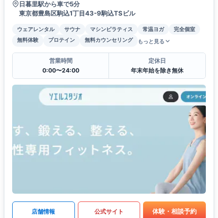
日暮里駅から車で5分
東京都豊島区駒込1丁目43-9駒込TSビル
ウェアレンタル
サウナ
マシンピラティス
常温ヨガ
完全個室
無料体験
プロテイン
無料カウンセリング
もっと見る
営業時間
定休日
0:00〜24:00
年末年始を除き無休
体験・相談予約
店舗情報
公式サイト