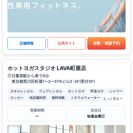
体験・相談予約
店舗情報
公式サイト
ホットヨガスタジオ LAVA町屋店
日暮里駅から車で4分
東京都荒川区町屋1ー2ー5TKビル2･3F(受付3F)
タオルレンタル
ウェアレンタル
ホットヨガ
常温ヨガ
シャワー
ロッカー
他店舗利用
無料体験
ミネラルウォーター
もっと見る
営業時間
定休日
ー
毎週金曜日