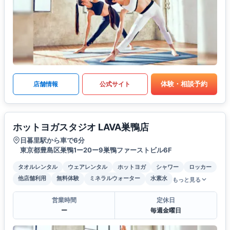
体験・相談予約
店舗情報
公式サイト
ホットヨガスタジオ LAVA巣鴨店
日暮里駅から車で6分
東京都豊島区巣鴨1ー20ー9巣鴨ファーストビル6F
タオルレンタル
ウェアレンタル
ホットヨガ
シャワー
ロッカー
他店舗利用
無料体験
ミネラルウォーター
水素水
もっと見る
営業時間
定休日
ー
毎週金曜日