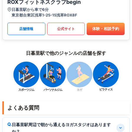
ROXフィットネスクラブbegin
日暮里駅から車で6分
東京都台東区浅草1-25-15浅草ROX8F
体験・相談予約
店舗情報
公式サイト
日暮里駅で他のジャンルの店舗を探す
ピラティス
スポーツジム
パーソナルジム
ヨガ
よくある質問
日暮里駅周辺で朝から通えるヨガスタジオはあります
か？