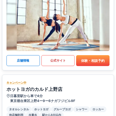
体験・相談予約
店舗情報
公式サイト
キャンペーン中
ホットヨガのカルド上野店
日暮里駅から車で4分
東京都台東区上野4ー9ー6ナガフジビル9F
タオルレンタル
ホットヨガ
グループヨガ
シャワー
ロッカー
他店舗利用
水素水
駅から5分以内