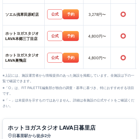
○
公式
予約
ソエル浅草田原町店
3,278円〜
ホットヨガスタジオ
○
公式
予約
4,800円〜
LAVA本郷三丁目店
ホットヨガスタジオ
○
公式
予約
4,800円〜
LAVA巣鴨店
※上記には、施設運営者から情報提供のあった施設を掲載しています。全施設は下の一
覧で確認できます。
※「○」は、FIT PALETTE編集部が独自の調査・基準に基づき、特におすすめする項目
です。
※「－」は未提供を示すものではありません。詳細は各施設の公式サイトをご確認くだ
さい。
ホットヨガスタジオ LAVA日暮里店
日暮里駅から徒歩2分