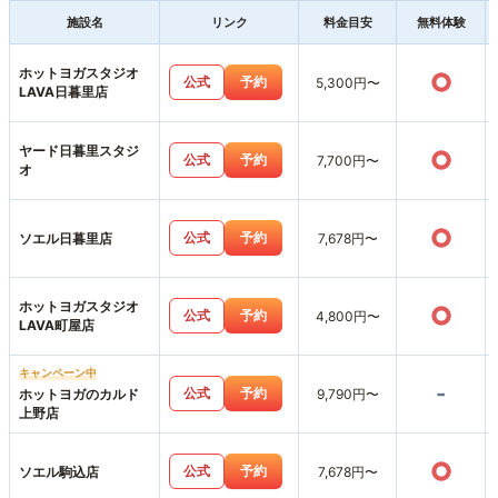
施設名
リンク
料金目安
無料体験
ホットヨガスタジオ
○
公式
予約
5,300円〜
LAVA日暮里店
ヤード日暮里スタジ
○
公式
予約
7,700円〜
オ
○
公式
予約
ソエル日暮里店
7,678円〜
ホットヨガスタジオ
○
公式
予約
4,800円〜
LAVA町屋店
キャンペーン中
-
公式
予約
ホットヨガのカルド
9,790円〜
上野店
○
公式
予約
ソエル駒込店
7,678円〜