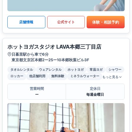
体験・相談予約
店舗情報
公式サイト
ホットヨガスタジオ LAVA本郷三丁目店
日暮里駅から車で6分
東京都文京区本郷2ー25ー10本郷秋葉ビル3F
タオルレンタル
ウェアレンタル
ホットヨガ
常温ヨガ
シャワー
ロッカー
他店舗利用
無料体験
ミネラルウォーター
もっと見る
営業時間
定休日
ー
毎週金曜日