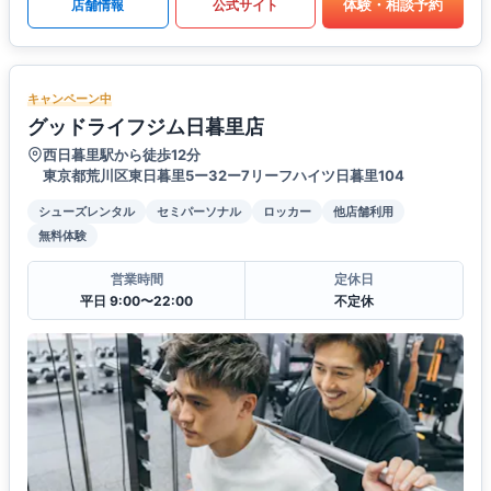
体験・相談予約
店舗情報
公式サイト
キャンペーン中
グッドライフジム日暮里店
西日暮里駅から徒歩12分
東京都荒川区東日暮里5ー32ー7リーフハイツ日暮里104
シューズレンタル
セミパーソナル
ロッカー
他店舗利用
無料体験
営業時間
定休日
平日 9:00〜22:00
不定休