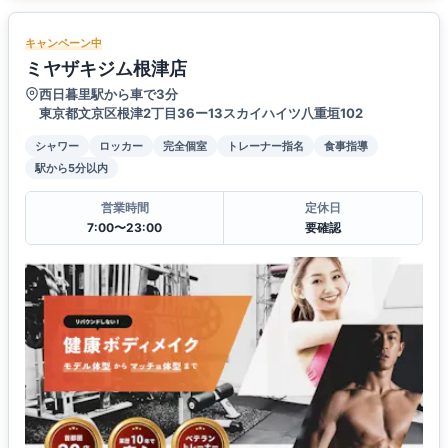
キャンペーン中
ミヤザキジム根津店
西日暮里駅から車で3分
東京都文京区根津2丁目36ー13スカイハイツ八重垣102
シャワー
ロッカー
完全個室
トレーナー指名
食事指導
駅から5分以内
営業時間
定休日
7:00〜23:00
要確認