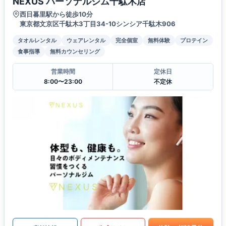
NEXUS パーソナルジム千駄木店
西日暮里駅から徒歩10分
東京都文京区千駄木3丁目34-10シンシア千駄木906
タオルレンタル
ウェアレンタル
完全個室
無料体験
プロテイン
食事指導
無料カウンセリング
営業時間
定休日
8:00〜23:00
不定休