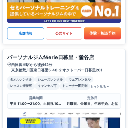
体験・相談予約
店舗情報
公式サイト
パーソナルジムféerie日暮里・鶯谷店
西日暮里駅から徒歩12分
東京都荒川区東日暮里5-40-2 オクトーバー日暮里201
タオルレンタル
シューズレンタル
ウェアレンタル
レッスン振替可
キャンセル可
トレーナー固定制
もっと見る
営業時間
定休日
平日 11:00〜21:00、土日祝 10:00〜20:00
月曜日、金曜日、年末年始、お盆