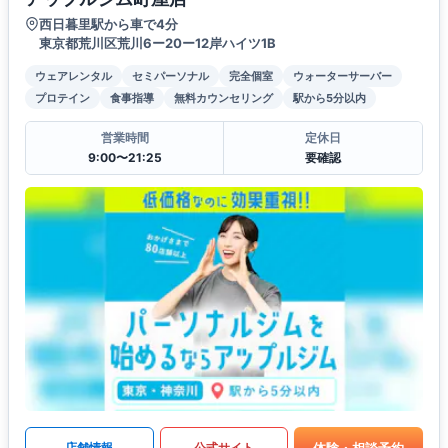
西日暮里駅から車で4分
東京都荒川区荒川6ー20ー12岸ハイツ1B
ウェアレンタル
セミパーソナル
完全個室
ウォーターサーバー
プロテイン
食事指導
無料カウンセリング
駅から5分以内
営業時間
定休日
9:00〜21:25
要確認
体験・相談予約
店舗情報
公式サイト