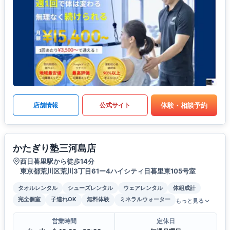
体験・相談予約
店舗情報
公式サイト
かたぎり塾三河島店
西日暮里駅から徒歩14分
東京都荒川区荒川3丁目61ー4ハイシティ日暮里東105号室
タオルレンタル
シューズレンタル
ウェアレンタル
体組成計
完全個室
子連れOK
無料体験
ミネラルウォーター
もっと見る
営業時間
定休日