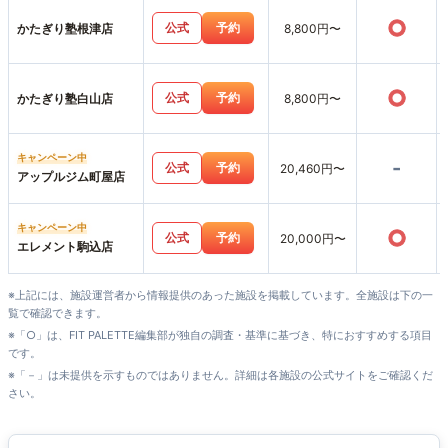
○
公式
予約
かたぎり塾根津店
8,800円〜
○
公式
予約
かたぎり塾白山店
8,800円〜
キャンペーン中
-
公式
予約
20,460円〜
アップルジム町屋店
キャンペーン中
○
公式
予約
20,000円〜
エレメント駒込店
※上記には、施設運営者から情報提供のあった施設を掲載しています。全施設は下の一
覧で確認できます。
※「○」は、FIT PALETTE編集部が独自の調査・基準に基づき、特におすすめする項目
です。
※「－」は未提供を示すものではありません。詳細は各施設の公式サイトをご確認くだ
さい。