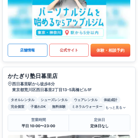
体験・相談予約
店舗情報
公式サイト
かたぎり塾日暮里店
西日暮里駅から徒歩8分
東京都荒川区西日暮里2丁目13-5高橋ビル1F
タオルレンタル
シューズレンタル
ウェアレンタル
体組成計
完全個室
子連れOK
無料体験
ミネラルウォーター
もっと見る
営業時間
定休日
平日 10:00〜23:00
定休日なし