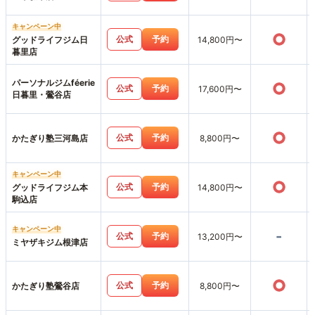
キャンペーン中
○
公式
予約
グッドライフジム日
14,800円〜
暮里店
パーソナルジムféerie
○
公式
予約
17,600円〜
日暮里・鶯谷店
○
公式
予約
かたぎり塾三河島店
8,800円〜
キャンペーン中
○
公式
予約
グッドライフジム本
14,800円〜
駒込店
キャンペーン中
-
公式
予約
13,200円〜
ミヤザキジム根津店
○
公式
予約
かたぎり塾鶯谷店
8,800円〜