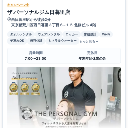
キャンペーン中
ザ パーソナルジム日暮里店
西日暮里駅から徒歩2分
東京都荒川区西日暮里３丁目６−１５ 北條ビル 4階
タオルレンタル
ウェアレンタル
ロッカー
体組成計
Wi-Fi
子連れOK
無料体験
ミネラルウォーター
もっと見る
営業時間
定休日
7:00〜23:00
年末年始休業のみ