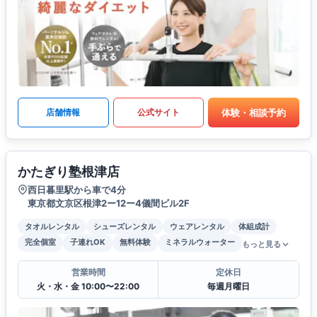
体験・相談予約
店舗情報
公式サイト
かたぎり塾根津店
西日暮里駅から車で4分
東京都文京区根津2ー12ー4儀間ビル2F
タオルレンタル
シューズレンタル
ウェアレンタル
体組成計
完全個室
子連れOK
無料体験
ミネラルウォーター
もっと見る
営業時間
定休日
火・水・金 10:00〜22:00
毎週月曜日