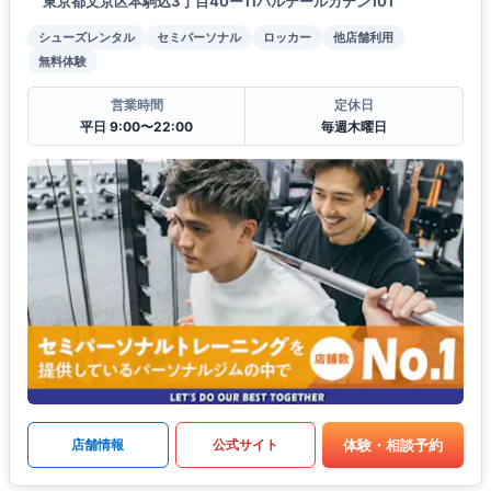
東京都文京区本駒込3丁目40ー11パルテールカテン101
シューズレンタル
セミパーソナル
ロッカー
他店舗利用
無料体験
営業時間
定休日
平日 9:00〜22:00
毎週木曜日
体験・相談予約
店舗情報
公式サイト