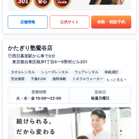
体験・相談予約
店舗情報
公式サイト
かたぎり塾鶯谷店
西日暮里駅から車で3分
東京都台東区根岸1丁目6ー9野村ビル201
タオルレンタル
シューズレンタル
ウェアレンタル
体組成計
完全個室
子連れOK
無料体験
ミネラルウォーター
もっと見る
営業時間
定休日
火・水・金 10:00〜22:00
毎週月曜日