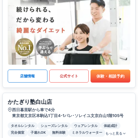
体験・相談予約
店舗情報
公式サイト
かたぎり塾白山店
西日暮里駅から車で4分
東京都文京区本駒込1丁目4-1パレ･ソレイユ文京白山1階105号
タオルレンタル
シューズレンタル
ウェアレンタル
体組成計
完全個室
子連れOK
無料体験
ミネラルウォーター
もっと見る