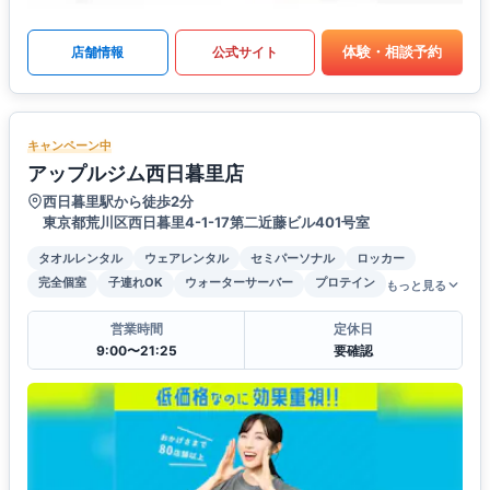
体験・相談予約
店舗情報
公式サイト
キャンペーン中
アップルジム西日暮里店
西日暮里駅から徒歩2分
東京都荒川区西日暮里4-1-17第二近藤ビル401号室
タオルレンタル
ウェアレンタル
セミパーソナル
ロッカー
完全個室
子連れOK
ウォーターサーバー
プロテイン
もっと見る
営業時間
定休日
9:00〜21:25
要確認