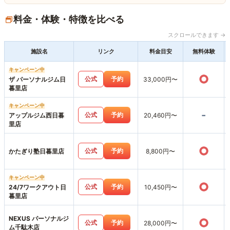
料金・体験・特徴を比べる
スクロールできます →
施設名
リンク
料金目安
無料体験
キャンペーン中
○
公式
予約
ザ パーソナルジム日
33,000円〜
暮里店
キャンペーン中
-
公式
予約
アップルジム西日暮
20,460円〜
里店
○
公式
予約
かたぎり塾日暮里店
8,800円〜
キャンペーン中
○
公式
予約
24/7ワークアウト日
10,450円〜
暮里店
NEXUS パーソナルジ
○
公式
予約
28,000円〜
ム千駄木店