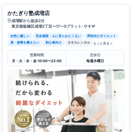
かたぎり塾成増店
成増駅から徒歩2分
東京都板橋区成増2丁目ー17ー5プラット･サキ1F
女性に嬉しい
完全個室・人に見られたくない
男性向けダイエット
肩・姿勢を整えたい
初心者向け
タオルレンタル
もっと見る
営業時間
定休日
月・火・水・金 10:00〜22:00
毎週木曜日