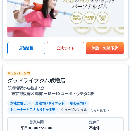
体験・相談予約
店舗情報
公式サイト
キャンペーン中
グッドライフジム成増店
成増駅から徒歩7分
東京都板橋区成増1ー18ー10 コーポ・ウチダ2階
女性に嬉しい
男性向けダイエット
初心者向け
トレーナーと二人きりじゃ不安
シューズレンタル
もっと見る
営業時間
定休日
平日 10:00〜22:00
不定休