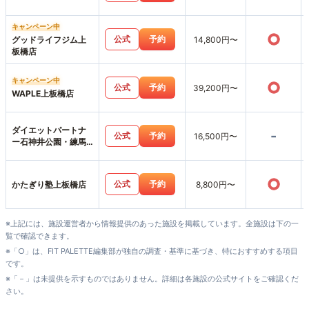
キャンペーン中
○
公式
予約
グッドライフジム上
14,800円〜
板橋店
キャンペーン中
○
公式
予約
39,200円〜
WAPLE上板橋店
ダイエットパートナ
-
公式
予約
16,500円〜
ー石神井公園・練馬
店
○
公式
予約
かたぎり塾上板橋店
8,800円〜
※上記には、施設運営者から情報提供のあった施設を掲載しています。全施設は下の一
覧で確認できます。
※「○」は、FIT PALETTE編集部が独自の調査・基準に基づき、特におすすめする項目
です。
※「－」は未提供を示すものではありません。詳細は各施設の公式サイトをご確認くだ
さい。