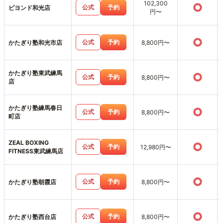
102,300
○
公式
予約
ビヨンド和光店
円〜
○
公式
予約
かたぎり塾和光市店
8,800円〜
かたぎり塾東武練馬
○
公式
予約
8,800円〜
店
かたぎり塾練馬春日
○
公式
予約
8,800円〜
町店
ZEAL BOXING
○
公式
予約
12,980円〜
FITNESS東武練馬店
○
公式
予約
かたぎり塾朝霞店
8,800円〜
○
公式
予約
かたぎり塾西台店
8,800円〜