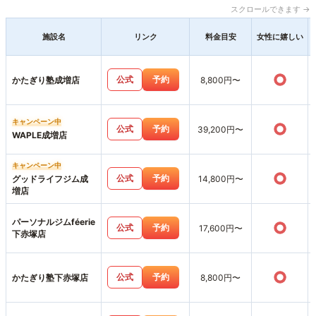
スクロールできます →
施設名
リンク
料金目安
女性に嬉しい
○
公式
予約
かたぎり塾成増店
8,800円〜
キャンペーン中
○
公式
予約
39,200円〜
WAPLE成増店
キャンペーン中
○
公式
予約
グッドライフジム成
14,800円〜
増店
パーソナルジムféerie
○
公式
予約
17,600円〜
下赤塚店
○
公式
予約
かたぎり塾下赤塚店
8,800円〜