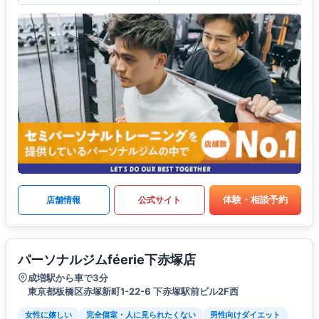
体験・相談予約
店舗情報
公式サイト
パーソナルジムféerie下赤塚店
成増駅から車で3分
東京都板橋区赤塚新町1-22-6 下赤塚駅前ビル2F西
女性に嬉しい
完全個室・人に見られたくない
男性向けダイエット