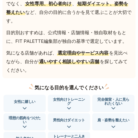
でなく、
女性専用、初心者向け
、
短期ダイエット、姿勢を
整えたい
など、自分の目的に合うかを見て選ぶことが大切で
す。
目的別おすすめは、公式情報・店舗情報・独自取材をもと
に、FIT PALETTE編集部が独自の基準で選定しています。
気になる店舗があれば、
選定理由やサービス内容
を見比べ
ながら、自分が
通いやすく相談しやすい店舗
を探してみて
ください。
気になる目的を選んでください
女性向けトレーニン
完全個室・人に見ら
女性に嬉しい
グ
れたくない
理想の筋肉をつけた
男性向けダイエット
肩・姿勢を整えたい
い
トレーナーと二人き