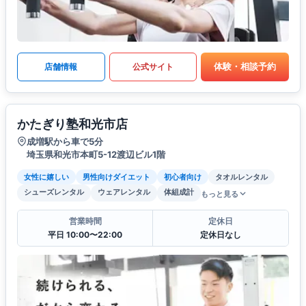
体験・相談予約
店舗情報
公式サイト
かたぎり塾和光市店
成増駅から車で5分
埼玉県和光市本町5-12渡辺ビル1階
女性に嬉しい
男性向けダイエット
初心者向け
タオルレンタル
シューズレンタル
ウェアレンタル
体組成計
もっと見る
営業時間
定休日
平日 10:00〜22:00
定休日なし