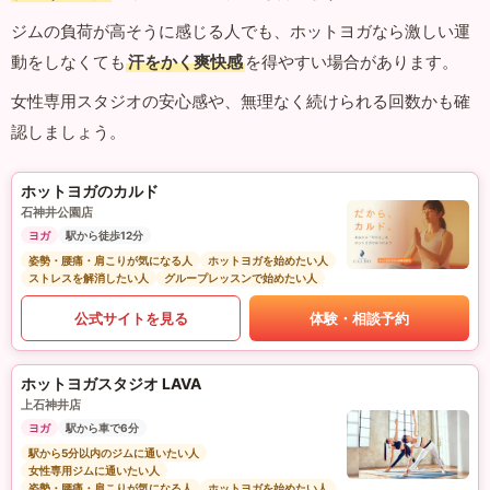
ジムの負荷が高そうに感じる人でも、ホットヨガなら激しい運
動をしなくても
汗をかく爽快感
を得やすい場合があります。
女性専用スタジオの安心感や、無理なく続けられる回数かも確
認しましょう。
ホットヨガのカルド
石神井公園店
ヨガ
駅から徒歩12分
姿勢・腰痛・肩こりが気になる人
ホットヨガを始めたい人
ストレスを解消したい人
グループレッスンで始めたい人
公式サイトを見る
体験・相談予約
ホットヨガスタジオ LAVA
上石神井店
ヨガ
駅から車で6分
駅から5分以内のジムに通いたい人
女性専用ジムに通いたい人
姿勢・腰痛・肩こりが気になる人
ホットヨガを始めたい人