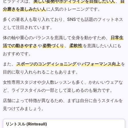
ピラティスは、
美しい姿勢やボディラインを目指したい人
、
自
分磨きを楽しみたい人
に人気のトレーニングです。
多くの著名人も取り入れており、SNSでも話題のフィットネス
として注目されています。
体の軸や重心のバランスを意識して全身を動かすため、
日常生
活での動きやすさ
や
姿勢づくり
、
柔軟性
を意識したい人にも
おすすめです。
また、
スポーツのコンディショニング
や
パフォーマンス向上
を
目的に取り入れられることもあります。
女性専用スタジオや少人数レッスンも多く、かわいいウェアな
ど、ライフスタイルの一部として楽しめるのも魅力です。
店舗によって特徴が異なるため、まずは自分に合うスタイルを
見つけてみましょう。
リントスル (Rintosull)