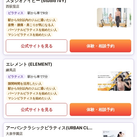
スタジオアイビー (studio IVY)
西荻窪店
ピラティス
駅から車で9分
駅から5分以内のジムに通いたい人
姿勢・腰痛・肩こりが気になる人
パーソナルピラティスを始めたい人
マシンピラティスを始めたい人
公式サイトを見る
体験・相談予約
エレメント (ELEMENT)
練馬店
ピラティス
駅から車で7分
隙間時間を活用したい人
駅から5分以内のジムに通いたい人
パーソナルピラティスを始めたい人
マシンピラティスを始めたい人
公式サイトを見る
体験・相談予約
アーバンクラシックピラティス(URBAN CLASSIC PILATES)
大泉学園店