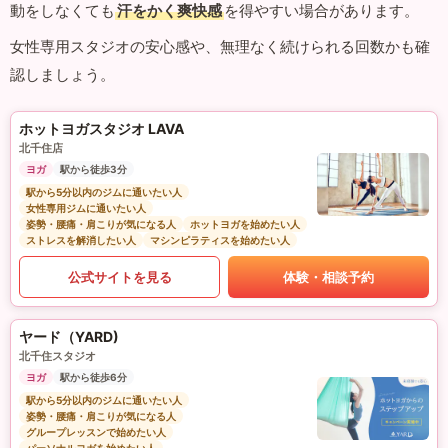
動をしなくても
汗をかく爽快感
を得やすい場合があります。
女性専用スタジオの安心感や、無理なく続けられる回数かも確
認しましょう。
ホットヨガスタジオ LAVA
北千住店
ヨガ
駅から徒歩3分
駅から5分以内のジムに通いたい人
女性専用ジムに通いたい人
姿勢・腰痛・肩こりが気になる人
ホットヨガを始めたい人
ストレスを解消したい人
マシンピラティスを始めたい人
公式サイトを見る
体験・相談予約
ヤード（YARD)
北千住スタジオ
ヨガ
駅から徒歩6分
駅から5分以内のジムに通いたい人
姿勢・腰痛・肩こりが気になる人
グループレッスンで始めたい人