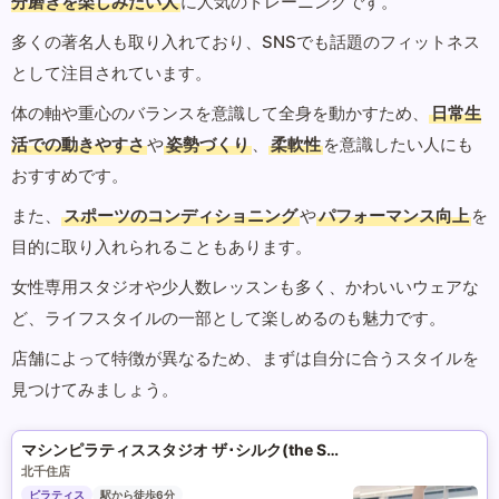
分磨きを楽しみたい人
に人気のトレーニングです。
多くの著名人も取り入れており、SNSでも話題のフィットネス
として注目されています。
体の軸や重心のバランスを意識して全身を動かすため、
日常生
活での動きやすさ
や
姿勢づくり
、
柔軟性
を意識したい人にも
おすすめです。
また、
スポーツのコンディショニング
や
パフォーマンス向上
を
目的に取り入れられることもあります。
女性専用スタジオや少人数レッスンも多く、かわいいウェアな
ど、ライフスタイルの一部として楽しめるのも魅力です。
店舗によって特徴が異なるため、まずは自分に合うスタイルを
見つけてみましょう。
マシンピラティススタジオ ザ･シルク(the SILK)
北千住店
ピラティス
駅から徒歩6分