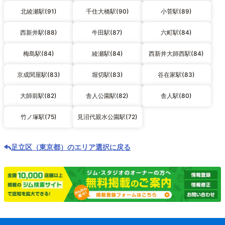
北綾瀬駅(91)
千住大橋駅(90)
小菅駅(89)
西新井駅(88)
牛田駅(87)
六町駅(84)
梅島駅(84)
綾瀬駅(84)
西新井大師西駅(84)
京成関屋駅(83)
堀切駅(83)
谷在家駅(83)
大師前駅(82)
舎人公園駅(82)
舎人駅(80)
竹ノ塚駅(75)
見沼代親水公園駅(72)
足立区（東京都）のエリア選択に戻る