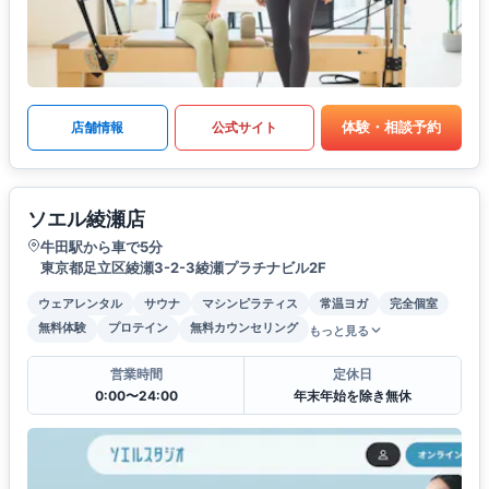
体験・相談予約
店舗情報
公式サイト
ソエル綾瀬店
牛田駅から車で5分
東京都足立区綾瀬3-2-3綾瀬プラチナビル2F
ウェアレンタル
サウナ
マシンピラティス
常温ヨガ
完全個室
無料体験
プロテイン
無料カウンセリング
もっと見る
営業時間
定休日
0:00〜24:00
年末年始を除き無休