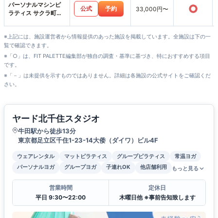
パーソナルマシンピ
○
公式
予約
33,000円〜
ラティス サクラ町屋
店
※上記には、施設運営者から情報提供のあった施設を掲載しています。全施設は下の一
覧で確認できます。
※「○」は、FIT PALETTE編集部が独自の調査・基準に基づき、特におすすめする項目
です。
※「－」は未提供を示すものではありません。詳細は各施設の公式サイトをご確認くだ
さい。
ヤード北千住スタジオ
牛田駅から徒歩13分
東京都足立区千住1-23-14大倭（ダイワ）ビル4F
ウェアレンタル
マットピラティス
グループピラティス
常温ヨガ
パーソナルヨガ
グループヨガ
子連れOK
他店舗利用
もっと見る
営業時間
定休日
平日 9:30〜22:00
木曜日他 ※事前告知致します