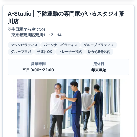
A-Studio | 予防運動の専門家がいるスタジオ荒
川店
牛田駅から車で5分
東京都荒川区荒川1－17－14
マシンピラティス
パーソナルピラティス
グループピラティス
グループヨガ
子連れOK
トレーナー指名
駅から5分以内
営業時間
定休日
平日 9:00〜22:00
年末年始