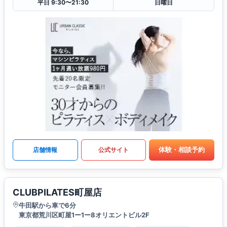
平日 9:30〜21:30
日曜日
体験・相談予約
店舗情報
公式サイト
CLUBPILATES町屋店
牛田駅から車で6分
東京都荒川区町屋1ー1ー8オリエントビル2F