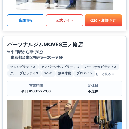
体験・相談予約
店舗情報
公式サイト
パーソナルジムMOVES三ノ輪店
牛田駅から車で6分
東京都台東区根岸5ー20ー9 5F
マシンピラティス
セミパーソナルピラティス
パーソナルピラティス
グループピラティス
Wi-Fi
無料体験
プロテイン
もっと見る
営業時間
定休日
平日 8:00〜22:00
不定休