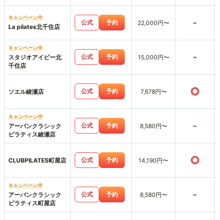
キャンペーン中
-
公式
予約
22,000円〜
La pilates北千住店
キャンペーン中
-
公式
予約
スタジオアイビー北
15,000円〜
千住店
○
公式
予約
ソエル綾瀬店
7,678円〜
キャンペーン中
-
公式
予約
アーバンクラシック
8,580円〜
ピラティス綾瀬店
○
公式
予約
CLUBPILATES町屋店
14,190円〜
キャンペーン中
-
公式
予約
アーバンクラシック
8,580円〜
ピラティス町屋店