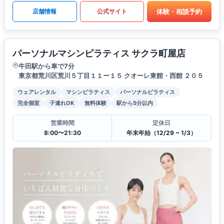
体験・相談予約
店舗情報
公式サイト
パーソナルマシンピラティス サクラ町屋店
牛田駅から車で7分
東京都荒川区荒川５丁目１１ー１５ クオーレ東館・西館 ２０５
ウェアレンタル
マシンピラティス
パーソナルピラティス
完全個室
子連れOK
無料体験
駅から5分以内
営業時間
定休日
8:00〜21:30
年末年始（12/29 ~ 1/3）