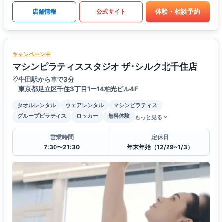
体験・相談予約
店舗情報
公式サイト
キャンペーン中
マシンピラティススタジオ ザ･シルク北千住店
牛田駅から車で3分
東京都足立区千住3丁目1ー14柏光ビル4F
タオルレンタル
ウェアレンタル
マシンピラティス
グループピラティス
ロッカー
無料体験
もっと見る
営業時間
定休日
7:30〜21:30
年末年始（12/29~1/3）