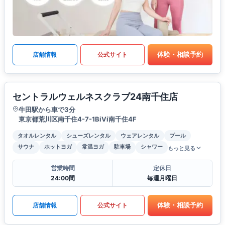
体験・相談予約
店舗情報
公式サイト
セントラルウェルネスクラブ24南千住店
牛田駅から車で3分
東京都荒川区南千住4-7-1BiVi南千住4F
タオルレンタル
シューズレンタル
ウェアレンタル
プール
サウナ
ホットヨガ
常温ヨガ
駐車場
シャワー
もっと見る
営業時間
定休日
24:00間
毎週月曜日
体験・相談予約
店舗情報
公式サイト