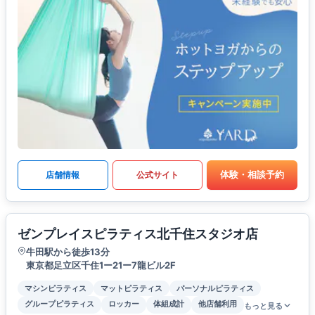
体験・相談予約
店舗情報
公式サイト
ゼンプレイスピラティス北千住スタジオ店
牛田駅から徒歩13分
東京都足立区千住1ー21ー7龍ビル2F
マシンピラティス
マットピラティス
パーソナルピラティス
グループピラティス
ロッカー
体組成計
他店舗利用
もっと見る