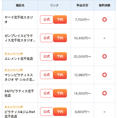
施設名
リンク
料金目安
無料体験
ヤード北千住スタジ
○
公式
予約
7,700円〜
オ
ゼンプレイスピラテ
-
公式
予約
10,450円〜
ィス北千住スタジオ
店
キャンペーン中
○
公式
予約
20,000円〜
エレメント北千住店
キャンペーン中
○
公式
予約
マシンピラティスス
12,980円〜
タジオ ザ･シルク北千
住店
24/7ピラティス北千
○
公式
予約
14,500円〜
住店
キャンペーン中
-
公式
予約
ピラティス&ジム1to1
6,600円〜
北千住店