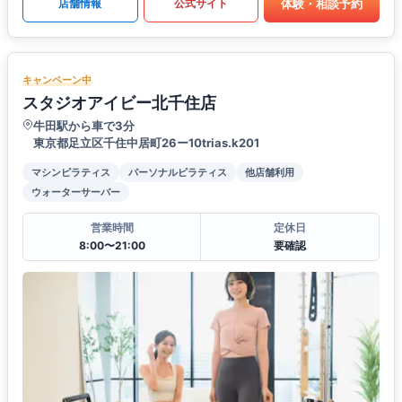
体験・相談予約
店舗情報
公式サイト
キャンペーン中
スタジオアイビー北千住店
牛田駅から車で3分
東京都足立区千住中居町26ー10trias.k201
マシンピラティス
パーソナルピラティス
他店舗利用
ウォーターサーバー
営業時間
定休日
8:00〜21:00
要確認