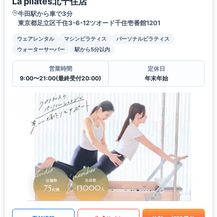
La pilates北千住店
牛田駅から車で3分
東京都足立区千住3-6-12ツオード千住壱番館1201
ウェアレンタル
マシンピラティス
パーソナルピラティス
ウォーターサーバー
駅から5分以内
営業時間
定休日
9:00〜21:00(最終受付20:00)
年末年始