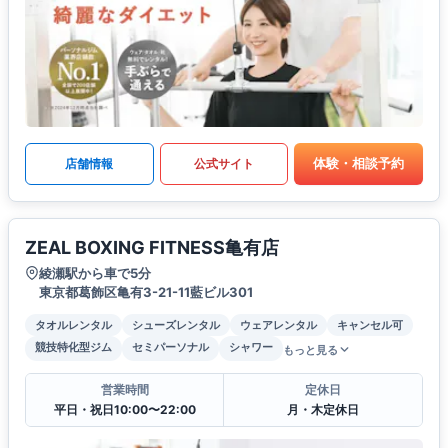
体験・相談予約
店舗情報
公式サイト
ZEAL BOXING FITNESS亀有店
綾瀬駅から車で5分
東京都葛飾区亀有3-21-11藍ビル301
タオルレンタル
シューズレンタル
ウェアレンタル
キャンセル可
競技特化型ジム
セミパーソナル
シャワー
もっと見る
営業時間
定休日
平日・祝日10:00〜22:00
月・木定休日