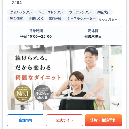
ス102
タオルレンタル
シューズレンタル
ウェアレンタル
体組成計
完全個室
子連れOK
無料体験
ミネラルウォーター
もっと見る
営業時間
定休日
平日 10:00〜22:00
毎週木曜日
体験・相談予約
店舗情報
公式サイト