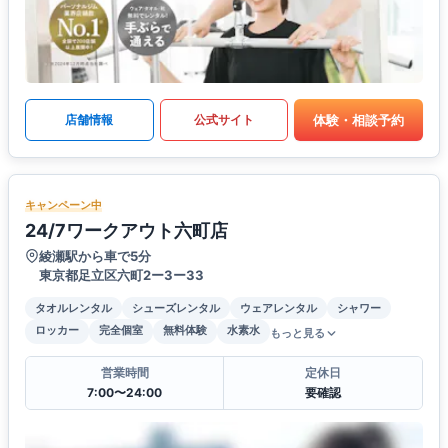
体験・相談予約
店舗情報
公式サイト
キャンペーン中
24/7ワークアウト六町店
綾瀬駅から車で5分
東京都足立区六町2ー3ー33
タオルレンタル
シューズレンタル
ウェアレンタル
シャワー
ロッカー
完全個室
無料体験
水素水
もっと見る
営業時間
定休日
7:00〜24:00
要確認