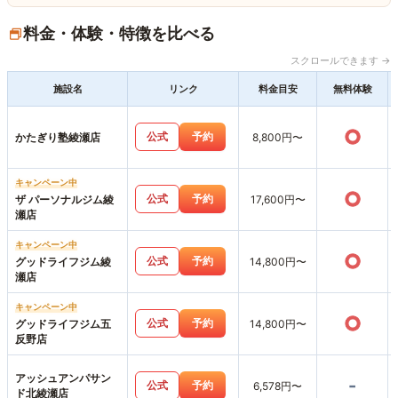
料金・体験・特徴を比べる
スクロールできます →
施設名
リンク
料金目安
無料体験
○
公式
予約
かたぎり塾綾瀬店
8,800円〜
キャンペーン中
○
公式
予約
ザ パーソナルジム綾
17,600円〜
瀬店
キャンペーン中
○
公式
予約
グッドライフジム綾
14,800円〜
瀬店
キャンペーン中
○
公式
予約
グッドライフジム五
14,800円〜
反野店
アッシュアンパサン
-
公式
予約
6,578円〜
ド北綾瀬店