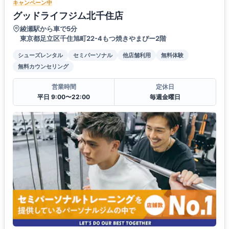
キャンペーン中
グッドライフジム北千住店
綾瀬駅から車で5分
東京都足立区千住旭町22-4もつ焼きやまぴー2階
シューズレンタル
セミパーソナル
他店舗利用
無料体験
無料カウンセリング
営業時間
定休日
平日 9:00〜22:00
毎週金曜日