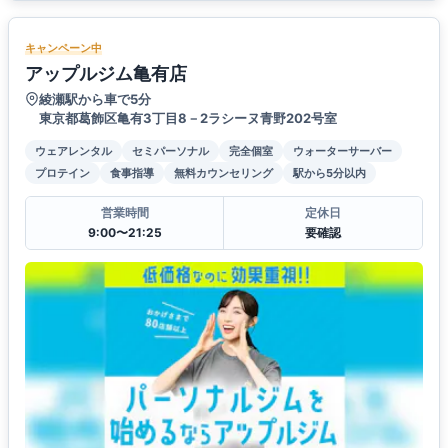
キャンペーン中
アップルジム亀有店
綾瀬駅から車で5分
東京都葛飾区亀有3丁目8－2ラシーヌ青野202号室
ウェアレンタル
セミパーソナル
完全個室
ウォーターサーバー
プロテイン
食事指導
無料カウンセリング
駅から5分以内
営業時間
定休日
9:00〜21:25
要確認