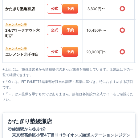
○
公式
予約
かたぎり塾亀有店
8,800円〜
キャンペーン中
○
公式
予約
24/7ワークアウト六
10,450円〜
町店
キャンペーン中
○
公式
予約
20,000円〜
エレメント北千住店
※上記には、施設運営者から情報提供のあった施設を掲載しています。全施設は下の一
覧で確認できます。
※「○」は、FIT PALETTE編集部が独自の調査・基準に基づき、特におすすめする項目
です。
※「－」は未提供を示すものではありません。詳細は各施設の公式サイトをご確認くだ
さい。
かたぎり塾綾瀬店
綾瀬駅から徒歩1分
東京都葛飾区小菅4丁目11-1ライオンズ綾瀬ステーションレジデン