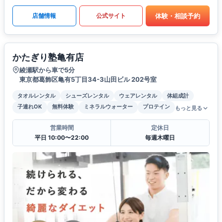
体験・相談予約
店舗情報
公式サイト
かたぎり塾亀有店
綾瀬駅から車で5分
東京都葛飾区亀有5丁目34-3山田ビル 202号室
タオルレンタル
シューズレンタル
ウェアレンタル
体組成計
子連れOK
無料体験
ミネラルウォーター
プロテイン
もっと見る
営業時間
定休日
平日 10:00〜22:00
毎週木曜日