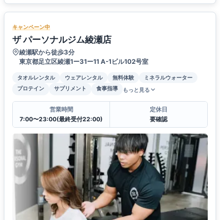
キャンペーン中
ザ パーソナルジム綾瀬店
綾瀬駅から徒歩3分
東京都足立区綾瀬1ー31ー11 A-1ビル102号室
タオルレンタル
ウェアレンタル
無料体験
ミネラルウォーター
プロテイン
サプリメント
食事指導
もっと見る
営業時間
定休日
7:00〜23:00(最終受付22:00)
要確認