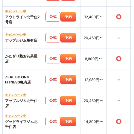
キャンペーン中
○
公式
予約
アウトライン北千住2
92,400円〜
号店
キャンペーン中
-
公式
予約
20,460円〜
アップルジム亀有店
かたぎり塾お花茶屋
○
公式
予約
8,800円〜
店
ZEAL BOXING
-
公式
予約
12,980円〜
FITNESS亀有店
キャンペーン中
-
公式
予約
アップルジム北千住
20,460円〜
店
キャンペーン中
○
公式
予約
グッドライフジム北
14,800円〜
千住店