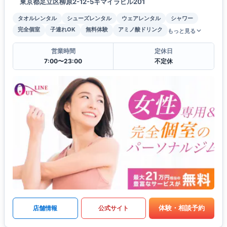
東京都足立区柳原2-12-5キマイラビル201
タオルレンタル
シューズレンタル
ウェアレンタル
シャワー
完全個室
子連れOK
無料体験
アミノ酸ドリンク
もっと見る
営業時間
定休日
7:00〜23:00
不定休
体験・相談予約
店舗情報
公式サイト