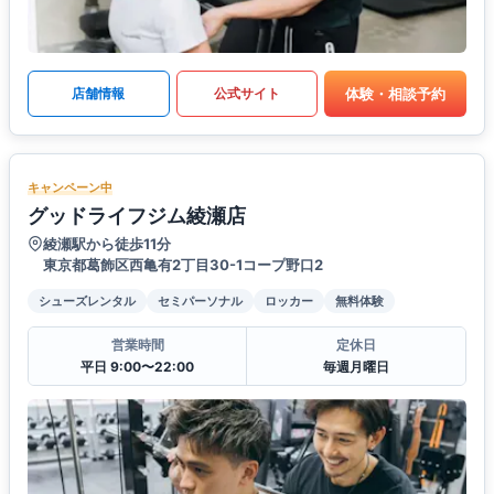
体験・相談予約
店舗情報
公式サイト
キャンペーン中
グッドライフジム綾瀬店
綾瀬駅から徒歩11分
東京都葛飾区西亀有2丁目30-1コープ野口2
シューズレンタル
セミパーソナル
ロッカー
無料体験
営業時間
定休日
平日 9:00〜22:00
毎週月曜日