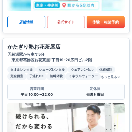
体験・相談予約
店舗情報
公式サイト
かたぎり塾お花茶屋店
綾瀬駅から車で5分
東京都葛飾区お花茶屋1丁目19-20広田ビル2階
タオルレンタル
シューズレンタル
ウェアレンタル
体組成計
完全個室
子連れOK
無料体験
ミネラルウォーター
もっと見る
営業時間
定休日
平日 10:00〜22:00
毎週月曜日