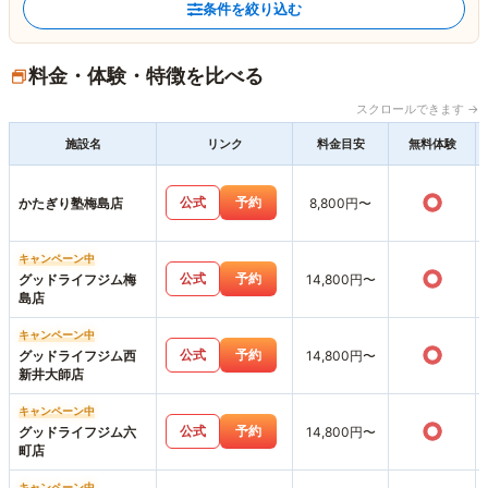
条件を絞り込む
料金・体験・特徴を比べる
スクロールできます →
施設名
リンク
料金目安
無料体験
○
公式
予約
かたぎり塾梅島店
8,800円〜
キャンペーン中
○
公式
予約
グッドライフジム梅
14,800円〜
島店
キャンペーン中
○
公式
予約
グッドライフジム西
14,800円〜
新井大師店
キャンペーン中
○
公式
予約
グッドライフジム六
14,800円〜
町店
キャンペーン中