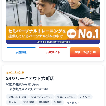
体験・相談予約
店舗情報
公式サイト
キャンペーン中
24/7ワークアウト六町店
西新井駅から車で6分
東京都足立区六町2ー3ー33
タオルレンタル
シューズレンタル
ウェアレンタル
シャワー
ロッカー
完全個室
無料体験
水素水
もっと見る