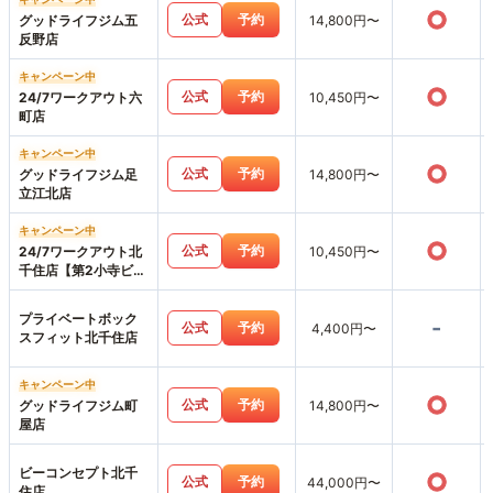
○
公式
予約
グッドライフジム五
14,800円〜
反野店
キャンペーン中
○
公式
予約
24/7ワークアウト六
10,450円〜
町店
キャンペーン中
○
公式
予約
グッドライフジム足
14,800円〜
立江北店
キャンペーン中
○
公式
予約
24/7ワークアウト北
10,450円〜
千住店【第2小寺ビ
ル】
プライベートボック
-
公式
予約
4,400円〜
スフィット北千住店
キャンペーン中
○
公式
予約
グッドライフジム町
14,800円〜
屋店
ビーコンセプト北千
○
公式
予約
44,000円〜
住店