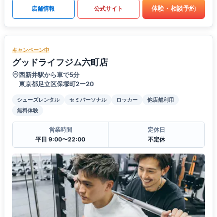
体験・相談予約
店舗情報
公式サイト
キャンペーン中
グッドライフジム六町店
西新井駅から車で5分
東京都足立区保塚町2ー20
シューズレンタル
セミパーソナル
ロッカー
他店舗利用
無料体験
営業時間
定休日
平日 9:00〜22:00
不定休