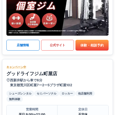
体験・相談予約
店舗情報
公式サイト
キャンペーン中
グッドライフジム町屋店
西新井駅から車で6分
東京都荒川区町屋7ー2ー5プラザ町屋102
シューズレンタル
セミパーソナル
ロッカー
他店舗利用
無料体験
営業時間
定休日
平日 9:00〜22:00
不定休