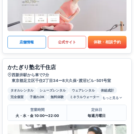
体験・相談予約
店舗情報
公式サイト
かたぎり塾北千住店
西新井駅から車で7分
東京都足立区千住2丁目34ー8大久保･渡沼ビル･501号室
タオルレンタル
シューズレンタル
ウェアレンタル
体組成計
完全個室
子連れOK
無料体験
ミネラルウォーター
もっと見る
営業時間
定休日
火・水・金 10:00〜22:00
毎週月曜日