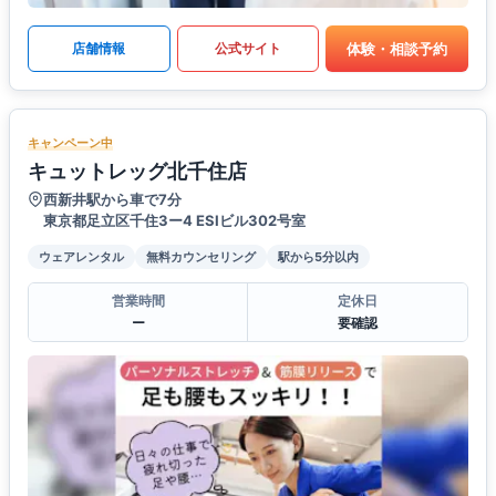
体験・相談予約
店舗情報
公式サイト
キャンペーン中
キュットレッグ北千住店
西新井駅から車で7分
東京都足立区千住3ー4 ESIビル302号室
ウェアレンタル
無料カウンセリング
駅から5分以内
営業時間
定休日
ー
要確認