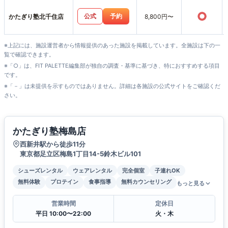
○
公式
予約
かたぎり塾北千住店
8,800円〜
※上記には、施設運営者から情報提供のあった施設を掲載しています。全施設は下の一
覧で確認できます。
※「○」は、FIT PALETTE編集部が独自の調査・基準に基づき、特におすすめする項目
です。
※「－」は未提供を示すものではありません。詳細は各施設の公式サイトをご確認くだ
さい。
かたぎり塾梅島店
西新井駅から徒歩11分
東京都足立区梅島1丁目14-5鈴木ビル101
シューズレンタル
ウェアレンタル
完全個室
子連れOK
無料体験
プロテイン
食事指導
無料カウンセリング
もっと見る
営業時間
定休日
平日 10:00〜22:00
火・木