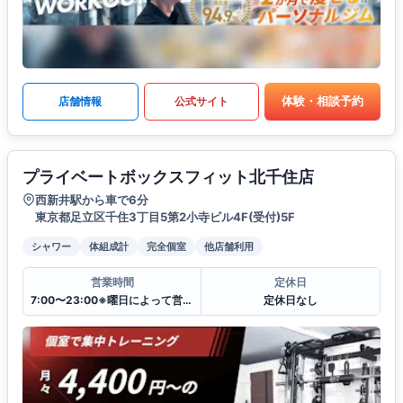
体験・相談予約
店舗情報
公式サイト
プライベートボックスフィット北千住店
西新井駅から車で6分
東京都足立区千住3丁目5第2小寺ビル4F(受付)5F
シャワー
体組成計
完全個室
他店舗利用
営業時間
定休日
7:00〜23:00※曜日によって営業時間が異なる場合がございます.
定休日なし