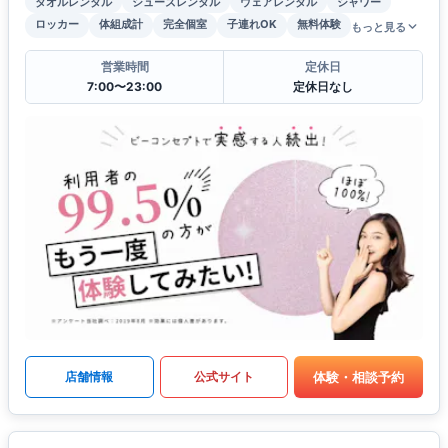
タオルレンタル
シューズレンタル
ウェアレンタル
シャワー
ロッカー
体組成計
完全個室
子連れOK
無料体験
もっと見る
営業時間
定休日
7:00〜23:00
定休日なし
体験・相談予約
店舗情報
公式サイト