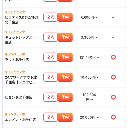
キャンペーン中
-
公式
予約
ピラティス&ジム1to1
6,600円〜
北千住店
キャンペーン中
-
公式
予約
キュットレッグ北千
3,300円〜
住店
キャンペーン中
○
公式
予約
121,440円〜
ラット北千住店
キャンペーン中
○
公式
予約
24/7ワークアウト北
10,450円〜
千住店【ベニヤビ
ル】
102,300
○
公式
予約
ビヨンド北千住店
円〜
キャンペーン中
○
公式
予約
20,000円〜
エレメント北千住店