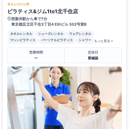
キャンペーン中
ピラティス&ジム1to1北千住店
西新井駅から車で7分
東京都足立区千住3丁目4 ESIビル 302号室B
タオルレンタル
シューズレンタル
ウェアレンタル
マシンピラティス
パーソナルピラティス
シャワー
もっと見る
営業時間
定休日
ー
要確認