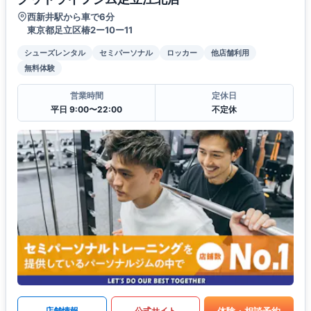
西新井駅から車で6分
東京都足立区椿2ー10ー11
シューズレンタル
セミパーソナル
ロッカー
他店舗利用
無料体験
営業時間
定休日
平日 9:00〜22:00
不定休
体験・相談予約
店舗情報
公式サイト