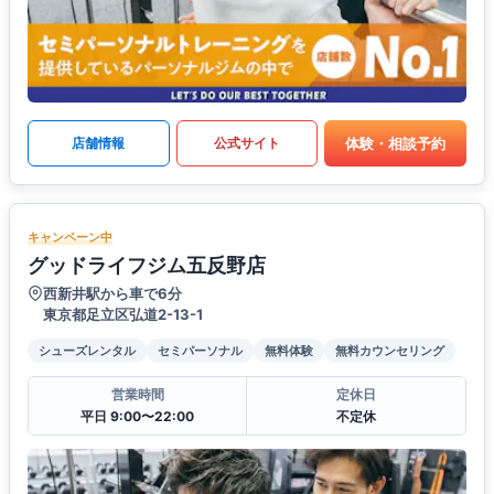
体験・相談予約
店舗情報
公式サイト
キャンペーン中
グッドライフジム五反野店
西新井駅から車で6分
東京都足立区弘道2-13-1
シューズレンタル
セミパーソナル
無料体験
無料カウンセリング
営業時間
定休日
平日 9:00〜22:00
不定休