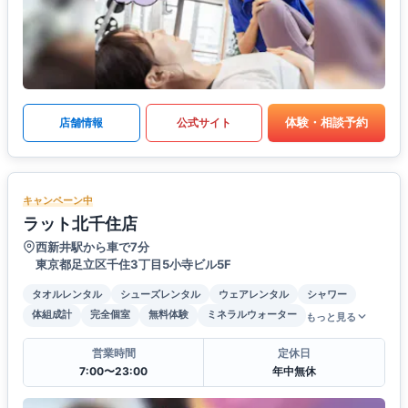
体験・相談予約
店舗情報
公式サイト
キャンペーン中
ラット北千住店
西新井駅から車で7分
東京都足立区千住3丁目5小寺ビル5F
タオルレンタル
シューズレンタル
ウェアレンタル
シャワー
体組成計
完全個室
無料体験
ミネラルウォーター
もっと見る
営業時間
定休日
7:00〜23:00
年中無休