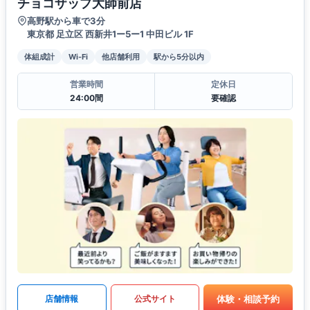
チョコザップ大師前店
高野駅から車で3分
東京都 足立区 西新井1ー5ー1 中田ビル 1F
体組成計
Wi-Fi
他店舗利用
駅から5分以内
営業時間
定休日
24:00間
要確認
体験・相談予約
店舗情報
公式サイト