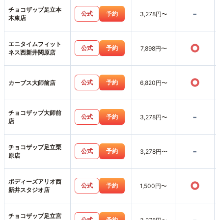
チョコザップ足立本
-
公式
予約
3,278円〜
木東店
エニタイムフィット
○
公式
予約
7,898円〜
ネス西新井関原店
○
公式
予約
カーブス大師前店
6,820円〜
チョコザップ大師前
-
公式
予約
3,278円〜
店
チョコザップ足立栗
-
公式
予約
3,278円〜
原店
ボディーズアリオ西
○
公式
予約
1,500円〜
新井スタジオ店
チョコザップ足立宮
公式
予約