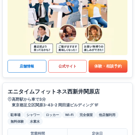
体験・相談予約
店舗情報
公式サイト
エニタイムフィットネス西新井関原店
高野駅から車で3分
東京都足立区関原3-43-2 岡田湯ビルディング 1F
駐車場
シャワー
ロッカー
Wi-Fi
完全個室
他店舗利用
無料体験
水素水
営業時間
定休日