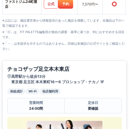
ファストジム24町屋
○
公式
予約
7,370円〜
店
※上記には、施設運営者から情報提供のあった施設を掲載しています。全施設は下の一
覧で確認できます。
※「○」は、FIT PALETTE編集部が独自の調査・基準に基づき、特におすすめする項目
です。
※「－」は未提供を示すものではありません。詳細は各施設の公式サイトをご確認くだ
さい。
チョコザップ足立本木東店
高野駅から徒歩13分
東京都 足立区 本木東町16ー6 プロショップ・ナカノ 1F
体組成計
Wi-Fi
他店舗利用
営業時間
定休日
24:00間
要確認