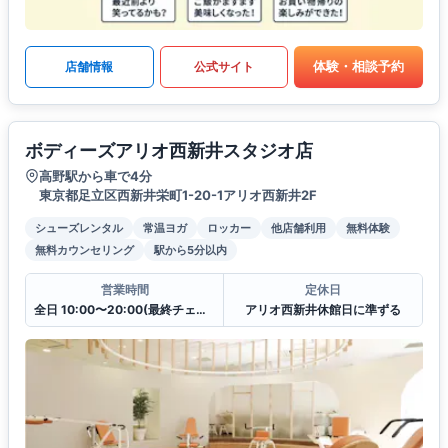
体験・相談予約
店舗情報
公式サイト
ボディーズアリオ西新井スタジオ店
高野駅から車で4分
東京都足立区西新井栄町1-20-1アリオ西新井2F
シューズレンタル
常温ヨガ
ロッカー
他店舗利用
無料体験
無料カウンセリング
駅から5分以内
営業時間
定休日
全日 10:00〜20:00(最終チェックイン19:30)
アリオ西新井休館日に準ずる