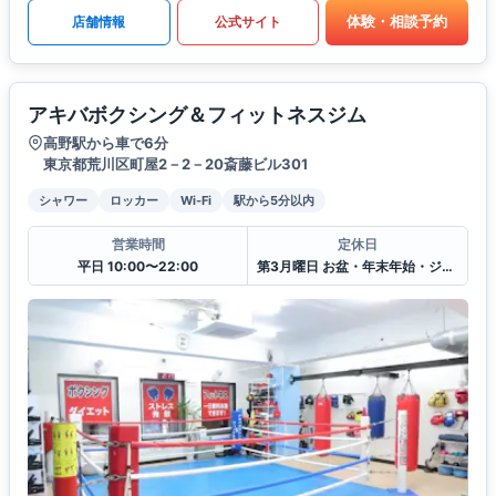
体験・相談予約
店舗情報
公式サイト
アキバボクシング＆フィットネスジム
高野駅から車で6分
東京都荒川区町屋2－2－20斎藤ビル301
シャワー
ロッカー
Wi-Fi
駅から5分以内
営業時間
定休日
平日 10:00〜22:00
第3月曜日 お盆・年末年始・ジムの行事や試合等