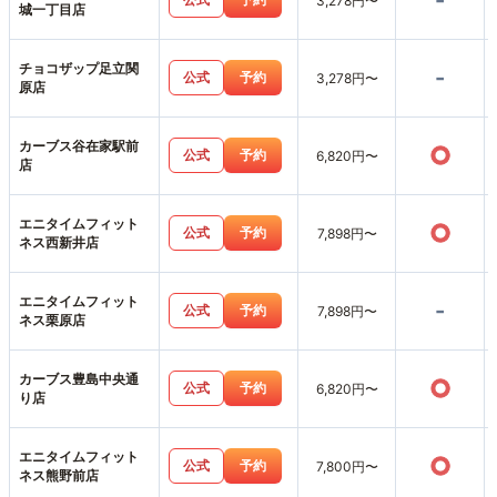
-
3,278円〜
城一丁目店
チョコザップ足立関
-
公式
予約
3,278円〜
原店
カーブス谷在家駅前
○
公式
予約
6,820円〜
店
エニタイムフィット
○
公式
予約
7,898円〜
ネス西新井店
エニタイムフィット
-
公式
予約
7,898円〜
ネス栗原店
カーブス豊島中央通
○
公式
予約
6,820円〜
り店
エニタイムフィット
○
公式
予約
7,800円〜
ネス熊野前店