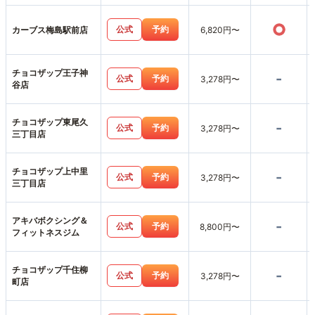
○
公式
予約
カーブス梅島駅前店
6,820円〜
チョコザップ王子神
-
公式
予約
3,278円〜
谷店
チョコザップ東尾久
-
公式
予約
3,278円〜
三丁目店
チョコザップ上中里
-
公式
予約
3,278円〜
三丁目店
アキバボクシング＆
-
公式
予約
8,800円〜
フィットネスジム
チョコザップ千住柳
-
公式
予約
3,278円〜
町店