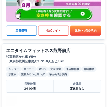
体験・相談予約
店舗情報
公式サイト
エニタイムフィットネス熊野前店
高野駅から車で5分
東京都荒川区東尾久3-31-6久五ビル2F
シャワー
ロッカー
Wi-Fi
完全個室
他店舗利用
無料体験
水素水
無料カウンセリング
駅から5分以内
営業時間
定休日
24:00間
定休日なし