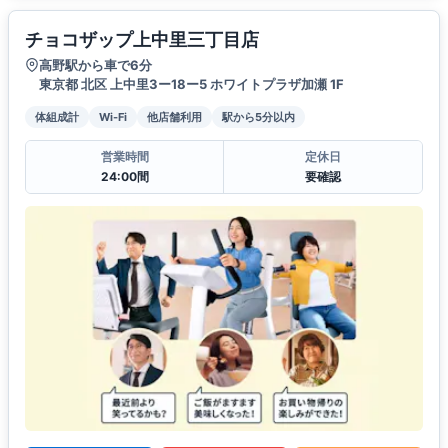
チョコザップ上中里三丁目店
高野駅から車で6分
東京都 北区 上中里3ー18ー5 ホワイトプラザ加瀬 1F
体組成計
Wi-Fi
他店舗利用
駅から5分以内
営業時間
定休日
24:00間
要確認