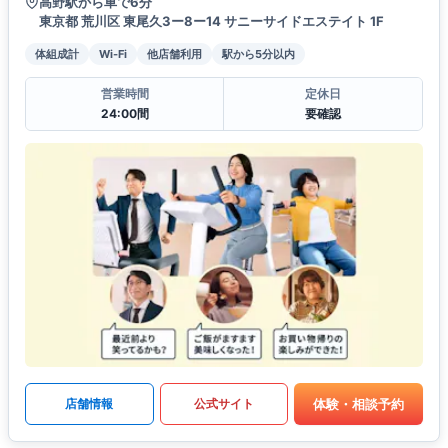
高野駅から車で6分
東京都 荒川区 東尾久3ー8ー14 サニーサイドエステイト 1F
体組成計
Wi-Fi
他店舗利用
駅から5分以内
営業時間
定休日
24:00間
要確認
体験・相談予約
店舗情報
公式サイト