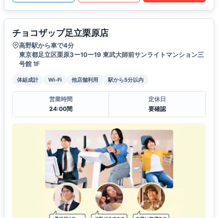
チョコザップ足立栗原店
高野駅から車で4分
東京都足立区栗原3ー10ー19 東武大師前サンライトマンション三
号館 1F
体組成計
Wi-Fi
他店舗利用
駅から5分以内
営業時間
定休日
24:00間
要確認