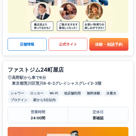
体験・相談予約
店舗情報
公式サイト
ファストジム24町屋店
高野駅から車で6分
東京都荒川区荒川6-6-2グレイシャスグレイ2-3階
シャワー
ロッカー
Wi-Fi
他店舗利用
無料体験
水素水
プロテイン
駅から5分以内
営業時間
定休日
24:00間
要確認