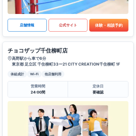
体験・相談予約
店舗情報
公式サイト
チョコザップ千住柳町店
高野駅から車で6分
東京都 足立区 千住柳町33ー21 CITY CREATION千住柳町 1F
体組成計
Wi-Fi
他店舗利用
営業時間
定休日
24:00間
要確認