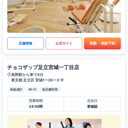
体験・相談予約
店舗情報
公式サイト
チョコザップ足立宮城一丁目店
高野駅から車で4分
東京都 足立区 宮城1ー28ー3 1F
体組成計
Wi-Fi
他店舗利用
営業時間
定休日
24:00間
要確認