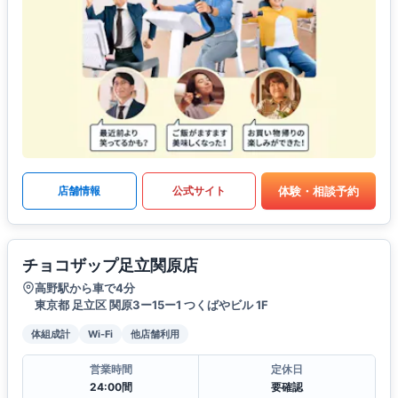
体験・相談予約
店舗情報
公式サイト
チョコザップ足立関原店
高野駅から車で4分
東京都 足立区 関原3ー15ー1 つくばやビル 1F
体組成計
Wi-Fi
他店舗利用
営業時間
定休日
24:00間
要確認