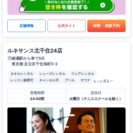
体験・相談予約
店舗情報
公式サイト
ルネサンス北千住24店
綾瀬駅から車で5分
東京都 足立区千住旭町5-2
タオルレンタル
シューズレンタル
ウェアレンタル
レッスン振替可
キャンセル可
プール
サウナ
もっと見る
営業時間
定休日
24:00間
火曜日（テニススクールを除く）