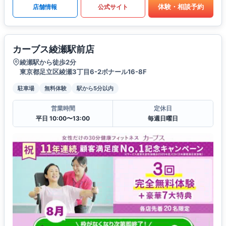
体験・相談予約
店舗情報
公式サイト
カーブス綾瀬駅前店
綾瀬駅から徒歩2分
東京都足立区綾瀬3丁目6-2ボナール16-8F
駐車場
無料体験
駅から5分以内
営業時間
定休日
平日 10:00〜13:00
毎週日曜日