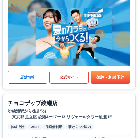
体験・相談予約
店舗情報
公式サイト
チョコザップ綾瀬店
綾瀬駅から徒歩5分
東京都 足立区 綾瀬4ー17ー13 リヴェールタワー綾瀬 1F
体組成計
Wi-Fi
他店舗利用
駅から5分以内