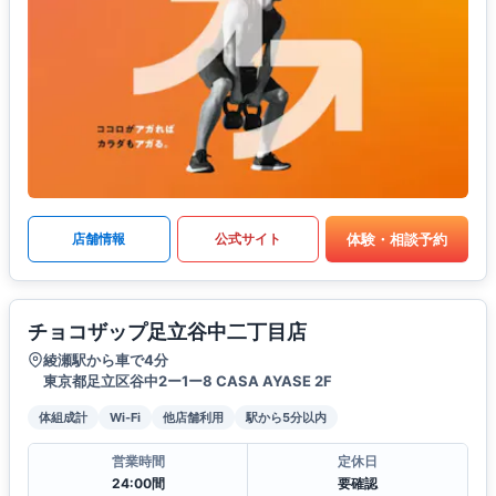
体験・相談予約
店舗情報
公式サイト
チョコザップ足立谷中二丁目店
綾瀬駅から車で4分
東京都足立区谷中2ー1ー8 CASA AYASE 2F
体組成計
Wi-Fi
他店舗利用
駅から5分以内
営業時間
定休日
24:00間
要確認