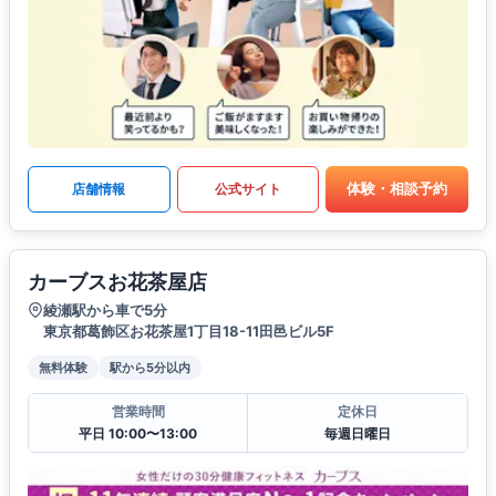
体験・相談予約
店舗情報
公式サイト
カーブスお花茶屋店
綾瀬駅から車で5分
東京都葛飾区お花茶屋1丁目18-11田邑ビル5F
無料体験
駅から5分以内
営業時間
定休日
平日 10:00〜13:00
毎週日曜日