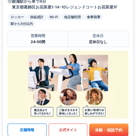
綾瀬駅から車で4分
東京都葛飾区お花茶屋1-14-10レジェンドコートお花茶屋1F
ロッカー
体組成計
Wi-Fi
他店舗利用
食事指導
駅から5分以内
営業時間
定休日
24:00間
定休日なし
体験・相談予約
店舗情報
公式サイト