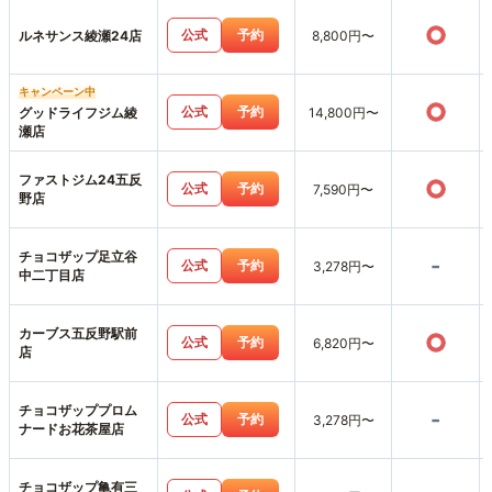
○
公式
予約
ルネサンス綾瀬24店
8,800円〜
キャンペーン中
○
公式
予約
グッドライフジム綾
14,800円〜
瀬店
ファストジム24五反
○
公式
予約
7,590円〜
野店
チョコザップ足立谷
-
公式
予約
3,278円〜
中二丁目店
カーブス五反野駅前
○
公式
予約
6,820円〜
店
チョコザッププロム
-
公式
予約
3,278円〜
ナードお花茶屋店
チョコザップ亀有三