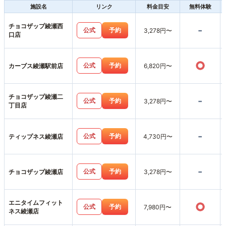
施設名
リンク
料金目安
無料体験
チョコザップ綾瀬西
-
公式
予約
3,278円〜
口店
○
公式
予約
カーブス綾瀬駅前店
6,820円〜
チョコザップ綾瀬二
-
公式
予約
3,278円〜
丁目店
-
公式
予約
ティップネス綾瀬店
4,730円〜
-
公式
予約
チョコザップ綾瀬店
3,278円〜
エニタイムフィット
○
公式
予約
7,980円〜
ネス綾瀬店