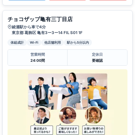
チョコザップ亀有三丁目店
綾瀬駅から車で4分
東京都 葛飾区 亀有3ー3ー14 FIL S01 1F
体組成計
Wi-Fi
他店舗利用
駅から5分以内
営業時間
定休日
24:00間
要確認