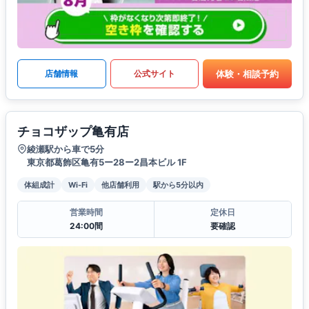
体験・相談予約
店舗情報
公式サイト
チョコザップ亀有店
綾瀬駅から車で5分
東京都葛飾区亀有5ー28ー2昌本ビル 1F
体組成計
Wi-Fi
他店舗利用
駅から5分以内
営業時間
定休日
24:00間
要確認