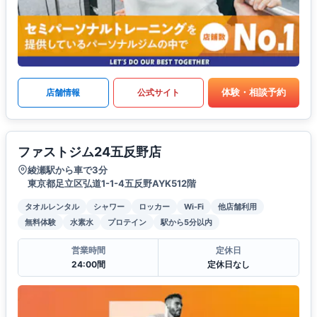
体験・相談予約
店舗情報
公式サイト
ファストジム24五反野店
綾瀬駅から車で3分
東京都足立区弘道1-1-4五反野AYK512階
タオルレンタル
シャワー
ロッカー
Wi-Fi
他店舗利用
無料体験
水素水
プロテイン
駅から5分以内
営業時間
定休日
24:00間
定休日なし