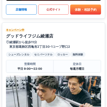
体験・相談予約
店舗情報
公式サイト
キャンペーン中
グッドライフジム綾瀬店
綾瀬駅から徒歩11分
東京都葛飾区西亀有2丁目30-1コープ野口2
シューズレンタル
セミパーソナル
ロッカー
無料体験
営業時間
定休日
平日 9:00〜22:00
毎週月曜日