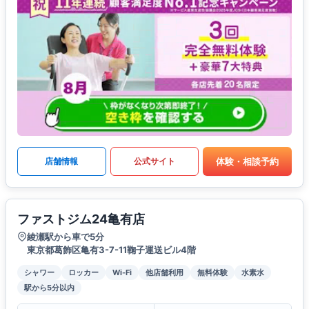
体験・相談予約
店舗情報
公式サイト
ファストジム24亀有店
綾瀬駅から車で5分
東京都葛飾区亀有3-7-11鞠子運送ビル4階
シャワー
ロッカー
Wi-Fi
他店舗利用
無料体験
水素水
駅から5分以内