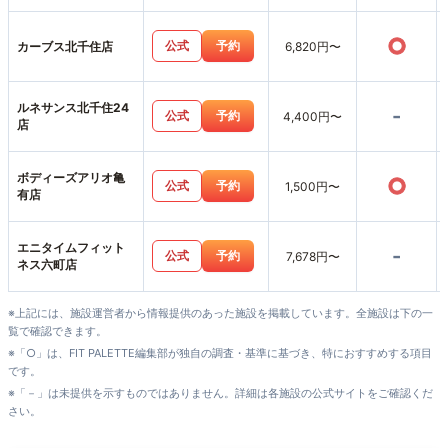
○
公式
予約
カーブス北千住店
6,820円〜
ルネサンス北千住24
-
公式
予約
4,400円〜
店
ボディーズアリオ亀
○
公式
予約
1,500円〜
有店
エニタイムフィット
-
公式
予約
7,678円〜
ネス六町店
※上記には、施設運営者から情報提供のあった施設を掲載しています。全施設は下の一
覧で確認できます。
※「○」は、FIT PALETTE編集部が独自の調査・基準に基づき、特におすすめする項目
です。
※「－」は未提供を示すものではありません。詳細は各施設の公式サイトをご確認くだ
さい。