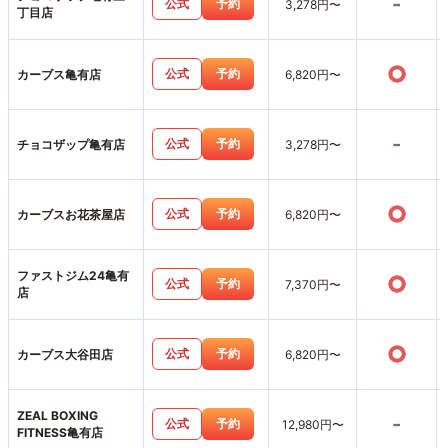
-
公式
予約
3,278円〜
丁目店
○
公式
予約
カーブス亀有店
6,820円〜
-
公式
予約
チョコザップ亀有店
3,278円〜
○
公式
予約
カーブスお花茶屋店
6,820円〜
ファストジム24亀有
○
公式
予約
7,370円〜
店
○
公式
予約
カーブス大谷田店
6,820円〜
ZEAL BOXING
-
公式
予約
12,980円〜
FITNESS亀有店