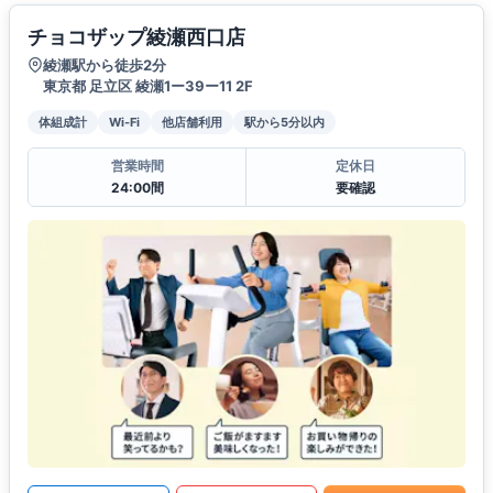
チョコザップ綾瀬西口店
綾瀬駅から徒歩2分
東京都 足立区 綾瀬1ー39ー11 2F
体組成計
Wi-Fi
他店舗利用
駅から5分以内
営業時間
定休日
24:00間
要確認