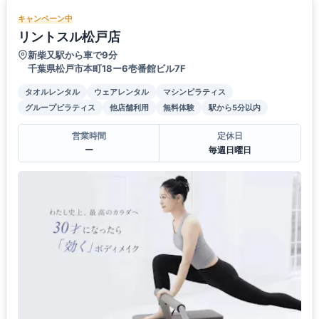
キャンペーン中
リントスル松戸店
新柴又駅から車で9分
千葉県松戸市本町18ー6壱番館ビル7F
タオルレンタル
ウェアレンタル
マシンピラティス
グループピラティス
他店舗利用
無料体験
駅から5分以内
営業時間
定休日
ー
毎週日曜日