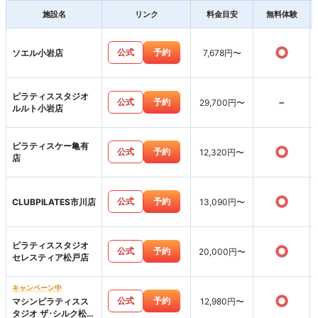
施設名
リンク
料金目安
無料体験
○
公式
予約
ソエル小岩店
7,678円〜
ピラティススタジオ
-
公式
予約
29,700円〜
ルルト小岩店
ピラティスケー亀有
○
公式
予約
12,320円〜
店
○
公式
予約
CLUBPILATES市川店
13,090円〜
ピラティススタジオ
○
公式
予約
20,000円〜
セレスティア松戸店
キャンペーン中
○
公式
予約
マシンピラティスス
12,980円〜
タジオ ザ･シルク松戸