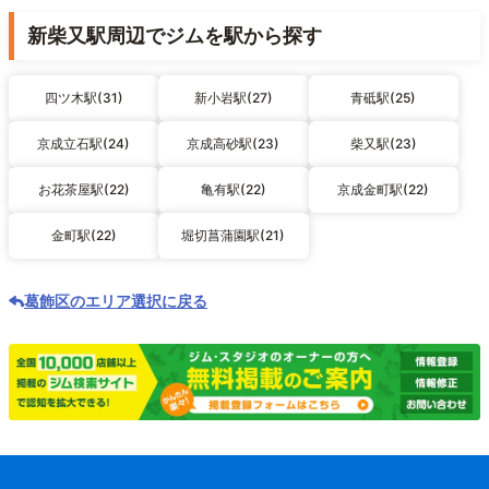
新柴又駅周辺でジムを駅から探す
四ツ木駅(31)
新小岩駅(27)
青砥駅(25)
京成立石駅(24)
京成高砂駅(23)
柴又駅(23)
お花茶屋駅(22)
亀有駅(22)
京成金町駅(22)
金町駅(22)
堀切菖蒲園駅(21)
葛飾区のエリア選択に戻る