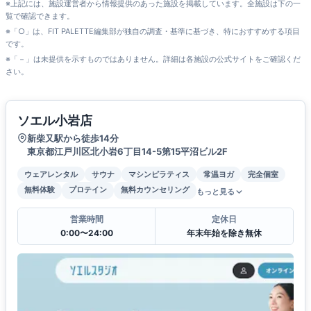
※上記には、施設運営者から情報提供のあった施設を掲載しています。全施設は下の一
覧で確認できます。
※「○」は、FIT PALETTE編集部が独自の調査・基準に基づき、特におすすめする項目
です。
※「－」は未提供を示すものではありません。詳細は各施設の公式サイトをご確認くだ
さい。
ソエル小岩店
新柴又駅から徒歩14分
東京都江戸川区北小岩6丁目14-5第15平沼ビル2F
ウェアレンタル
サウナ
マシンピラティス
常温ヨガ
完全個室
無料体験
プロテイン
無料カウンセリング
もっと見る
営業時間
定休日
0:00〜24:00
年末年始を除き無休