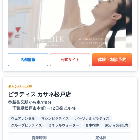
体験・相談予約
店舗情報
公式サイト
キャンペーン中
ピラティス カサネ松戸店
新柴又駅から車で9分
千葉県松戸市本町1ー12日発ビル4F
ウェアレンタル
マシンピラティス
パーソナルピラティス
グループピラティス
ミネラルウォーター
食事指導
駅から5分以内
営業時間
定休日