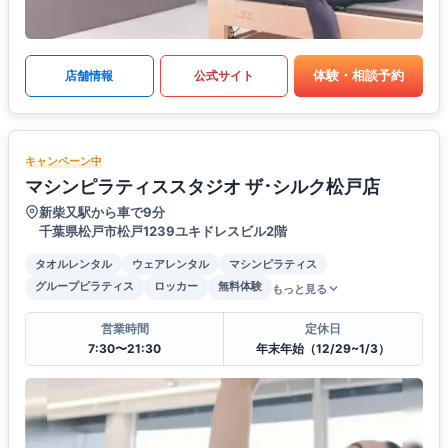
体験・相談予約
店舗情報
公式サイト
キャンペーン中
マシンピラティススタジオ ザ･シルク松戸店
新柴又駅から車で9分
千葉県松戸市松戸1239ユキドレスビル2階
タオルレンタル
ウェアレンタル
マシンピラティス
グループピラティス
ロッカー
無料体験
もっと見る
営業時間
定休日
7:30〜21:30
年末年始（12/29~1/3）