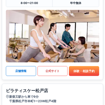
8:00〜21:00
年中無休
体験・相談予約
店舗情報
公式サイト
ピラティスケー松戸店
新柴又駅から車で9分
千葉県松戸市本町1ー23W松戸4階