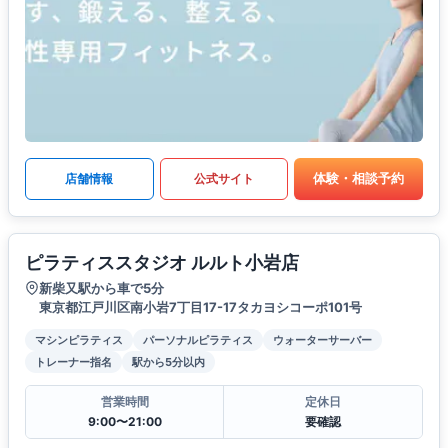
体験・相談予約
店舗情報
公式サイト
ピラティススタジオ ルルト小岩店
新柴又駅から車で5分
東京都江戸川区南小岩7丁目17-17タカヨシコーポ101号
マシンピラティス
パーソナルピラティス
ウォーターサーバー
トレーナー指名
駅から5分以内
営業時間
定休日
9:00〜21:00
要確認