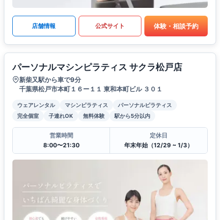
体験・相談予約
店舗情報
公式サイト
パーソナルマシンピラティス サクラ松戸店
新柴又駅から車で9分
千葉県松戸市本町１６ー１１ 東和本町ビル ３０１
ウェアレンタル
マシンピラティス
パーソナルピラティス
完全個室
子連れOK
無料体験
駅から5分以内
営業時間
定休日
8:00〜21:30
年末年始（12/29 ~ 1/3）