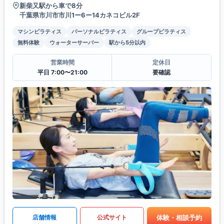
新柴又駅から車で8分
千葉県市川市市川1ー6ー14カネコビル2F
マシンピラティス
パーソナルピラティス
グループピラティス
無料体験
ウォーターサーバー
駅から5分以内
営業時間
定休日
平日 7:00〜21:00
要確認
体験・相談予約
店舗情報
公式サイト