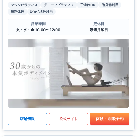
マシンピラティス
グループピラティス
子連れOK
他店舗利用
無料体験
駅から5分以内
営業時間
定休日
火・水・金 10:00〜22:00
毎週月曜日
体験・相談予約
店舗情報
公式サイト