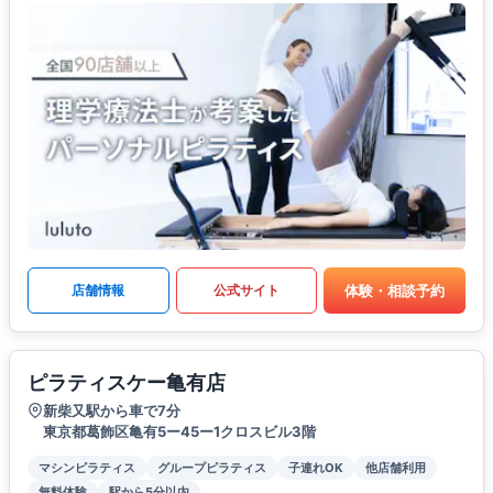
体験・相談予約
店舗情報
公式サイト
ピラティスケー亀有店
新柴又駅から車で7分
東京都葛飾区亀有5ー45ー1クロスビル3階
マシンピラティス
グループピラティス
子連れOK
他店舗利用
無料体験
駅から5分以内