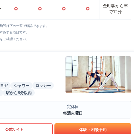
金町駅から車
〜
○
○
○
○
で12分
全施設は下の一覧で確認できます。
すすめする項目です。
をご確認ください。
ヨガ
シャワー
ロッカー
駅から5分以内
定休日
毎週火曜日
体験・相談予約
公式サイト