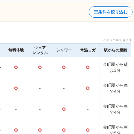
条件を絞り込む
スクロールできます 
ウェア
無料体験
シャワー
常温ヨガ
駅からの距離
レンタル
金町駅から徒
〜
○
○
○
○
歩3分
金町駅から車
〜
○
-
-
○
で4分
金町駅から車
〜
-
-
○
-
で4分
金町駅から車
〜
○
○
○
○
で5分