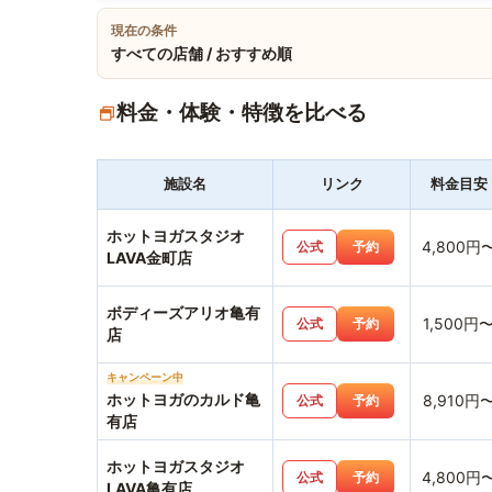
現在の条件
すべての店舗 / おすすめ順
料金・体験・特徴を比べる
施設名
リンク
料金目安
ホットヨガスタジオ
4,800円
公式
予約
LAVA金町店
ボディーズアリオ亀有
1,500円
公式
予約
店
キャンペーン中
ホットヨガのカルド亀
8,910円
公式
予約
有店
ホットヨガスタジオ
4,800円
公式
予約
LAVA亀有店