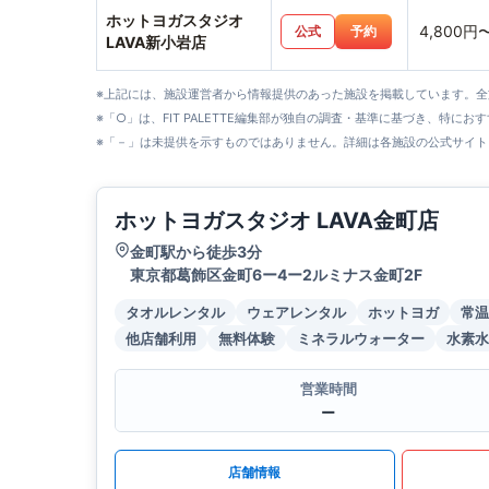
ホットヨガスタジオ
4,800円
公式
予約
LAVA新小岩店
※上記には、施設運営者から情報提供のあった施設を掲載しています。
※「○」は、FIT PALETTE編集部が独自の調査・基準に基づき、特にお
※「－」は未提供を示すものではありません。詳細は各施設の公式サイト
ホットヨガスタジオ LAVA金町店
金町駅から徒歩3分
東京都葛飾区金町6ー4ー2ルミナス金町2F
タオルレンタル
ウェアレンタル
ホットヨガ
常温
他店舗利用
無料体験
ミネラルウォーター
水素水
営業時間
ー
店舗情報