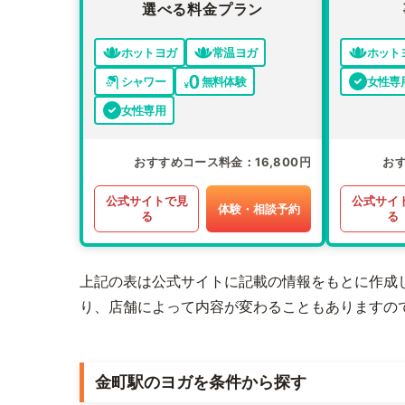
選べる料金プラン
ホットヨガ
常温ヨガ
ホット
シャワー
無料体験
女性専
女性専用
おすすめコース料金
16,800円
お
公式サイトで見
公式サイ
体験・相談予約
る
る
上記の表は公式サイトに記載の情報をもとに作成
り、店舗によって内容が変わることもありますの
金町駅のヨガを条件から探す