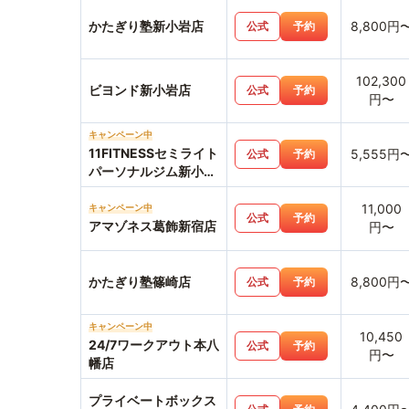
かたぎり塾新小岩店
8,800円
公式
予約
102,300
ビヨンド新小岩店
公式
予約
円〜
キャンペーン中
11FITNESSセミライト
5,555円
公式
予約
パーソナルジム新小岩
店
11,000
キャンペーン中
公式
予約
アマゾネス葛飾新宿店
円〜
かたぎり塾篠崎店
8,800円
公式
予約
キャンペーン中
10,450
24/7ワークアウト本八
公式
予約
円〜
幡店
プライベートボックス