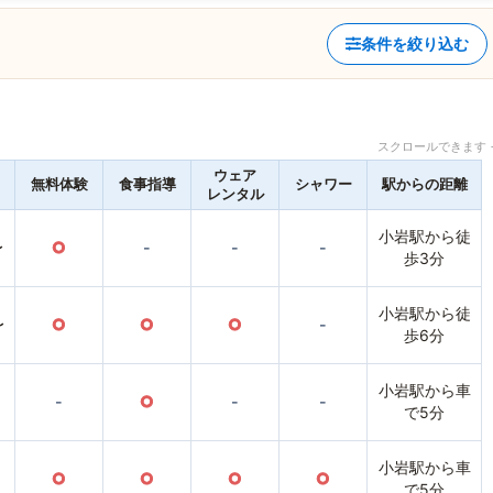
条件を絞り込む
スクロールできます 
ウェア
無料体験
食事指導
シャワー
駅からの距離
レンタル
小岩駅から徒
〜
○
-
-
-
歩3分
小岩駅から徒
〜
○
○
○
-
歩6分
小岩駅から車
-
○
-
-
で5分
小岩駅から車
○
○
○
○
で5分