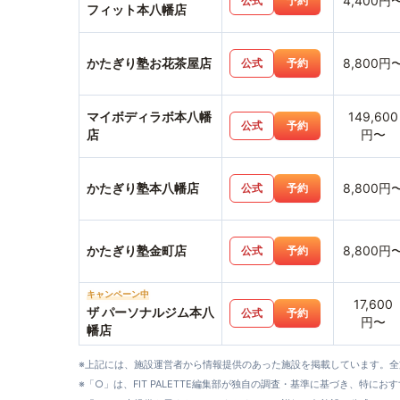
4,400円
公式
予約
フィット本八幡店
かたぎり塾お花茶屋店
8,800円
公式
予約
マイボディラボ本八幡
149,600
公式
予約
店
円〜
かたぎり塾本八幡店
8,800円
公式
予約
かたぎり塾金町店
8,800円
公式
予約
キャンペーン中
17,600
ザ パーソナルジム本八
公式
予約
円〜
幡店
※上記には、施設運営者から情報提供のあった施設を掲載しています。
※「○」は、FIT PALETTE編集部が独自の調査・基準に基づき、特にお