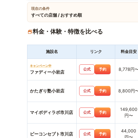
現在の条件
すべての店舗 / おすすめ順
料金・体験・特徴を比べる
施設名
リンク
料金目安
キャンペーン中
8,778円
公式
予約
ファディー小岩店
かたぎり塾小岩店
8,800円
公式
予約
149,600
マイボディラボ市川店
公式
予約
円〜
44,000
ビーコンセプト市川店
公式
予約
円〜