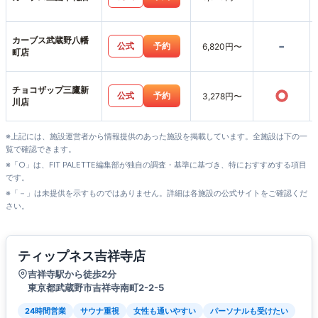
カーブス武蔵野八幡
-
公式
予約
6,820円〜
町店
チョコザップ三鷹新
○
公式
予約
3,278円〜
川店
※上記には、施設運営者から情報提供のあった施設を掲載しています。全施設は下の一
覧で確認できます。
※「○」は、FIT PALETTE編集部が独自の調査・基準に基づき、特におすすめする項目
です。
※「－」は未提供を示すものではありません。詳細は各施設の公式サイトをご確認くだ
さい。
ティップネス吉祥寺店
吉祥寺駅から徒歩2分
東京都武蔵野市吉祥寺南町2-2-5
24時間営業
サウナ重視
女性も通いやすい
パーソナルも受けたい