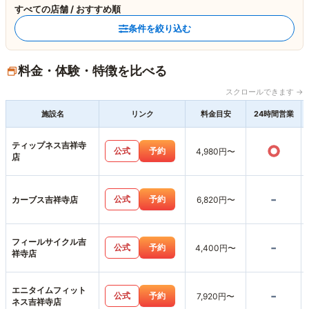
すべての店舗 / おすすめ順
条件を絞り込む
料金・体験・特徴を比べる
スクロールできます →
施設名
リンク
料金目安
24時間営業
ティップネス吉祥寺
○
公式
予約
4,980円〜
店
-
公式
予約
カーブス吉祥寺店
6,820円〜
フィールサイクル吉
-
公式
予約
4,400円〜
祥寺店
エニタイムフィット
-
公式
予約
7,920円〜
ネス吉祥寺店