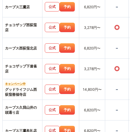
-
公式
予約
カーブス三鷹店
6,820円〜
チョコザップ西荻窪
○
公式
予約
3,278円〜
店
-
公式
予約
カーブス西荻窪北店
6,820円〜
チョコザップ下連雀
○
公式
予約
3,278円〜
店
キャンペーン中
-
公式
予約
グッドライフジム西
14,800円〜
荻窪善福寺店
カーブス久我山井の
-
公式
予約
6,820円〜
頭通り店
-
公式
予約
カーブス三鷹牟礼店
6,820円〜