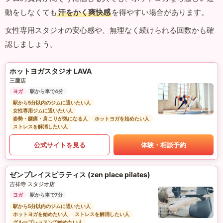
動をしなくても
汗をかく爽快感
を得やすい場合があります。
女性専用スタジオの安心感や、無理なく続けられる回数かも確
認しましょう。
ホットヨガスタジオ LAVA
三鷹店
ヨガ
駅から車で4分
駅から5分以内のジムに通いたい人
女性専用ジムに通いたい人
姿勢・腰痛・肩こりが気になる人
ホットヨガを始めたい人
ストレスを解消したい人
公式サイトを見る
体験・相談予約
ゼンプレイスピラティス (zen place pilates)
吉祥寺 スタジオ店
ヨガ
駅から車で7分
駅から5分以内のジムに通いたい人
ホットヨガを始めたい人
ストレスを解消したい人
グループレッスンで始めたい人