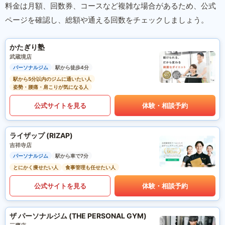
料金は月額、回数券、コースなど複雑な場合があるため、公式
ページを確認し、総額や通える回数をチェックしましょう。
かたぎり塾
武蔵境店
パーソナルジム
駅から徒歩4分
駅から5分以内のジムに通いたい人
姿勢・腰痛・肩こりが気になる人
公式サイトを見る
体験・相談予約
ライザップ (RIZAP)
吉祥寺店
パーソナルジム
駅から車で7分
とにかく痩せたい人
食事管理も任せたい人
公式サイトを見る
体験・相談予約
ザ パーソナルジム (THE PERSONAL GYM)