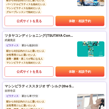
駅から5分以内のジムに通いたい人
パーソナルピラティスを始めたい人
マシンピラティスを始めたい人
グループレッスンで始めたい人
公式サイトを見る
体験・相談予約
ツタヤコンディショニング(TSUTAYA Conditioning)PILATES
武蔵境店
ピラティス
駅から徒歩2分
駅から5分以内のジムに通いたい人
女性専用ジムに通いたい人
姿勢・腰痛・肩こりが気になる人
マシンピラティスを始めたい人
公式サイトを見る
体験・相談予約
マシンピラティススタジオ ザ･シルク(the SILK)
吉祥寺店
ピラティス
駅から車で7分
駅から5分以内のジムに通いたい人
女性専用ジムに通いたい人