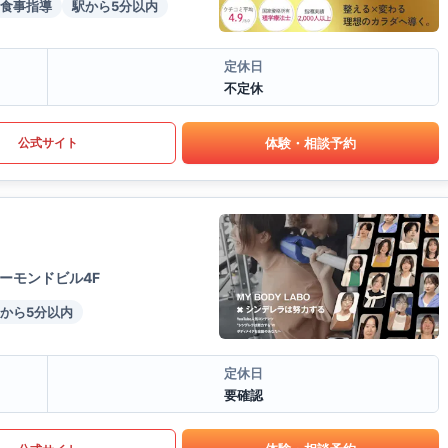
食事指導
駅から5分以内
定休日
不定休
体験・相談予約
公式サイト
ーモンドビル4F
から5分以内
定休日
要確認