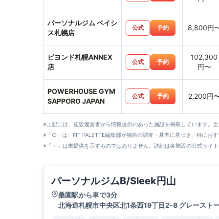
パーソナルジム ベイシ
8,800円
公式
予約
ス札幌店
ビヨンド札幌ANNEX
102,300
公式
予約
店
円〜
POWERHOUSE GYM
2,200円
公式
予約
SAPPORO JAPAN
※上記には、施設運営者から情報提供のあった施設を掲載しています。
※「○」は、FIT PALETTE編集部が独自の調査・基準に基づき、特にお
※「－」は未提供を示すものではありません。詳細は各施設の公式サイト
パーソナルジムB/Sleek円山
桑園駅から車で3分
北海道札幌市中央区北1条西19丁目2-8 グレースト