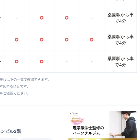
桑園駅から車
〜
-
○
○
-
で4分
桑園駅から車
○
○
○
○
で4分
桑園駅から車
〜
○
○
-
-
で4分
全施設は下の一覧で確認できます。
すすめする項目です。
をご確認ください。
ーンビル2階