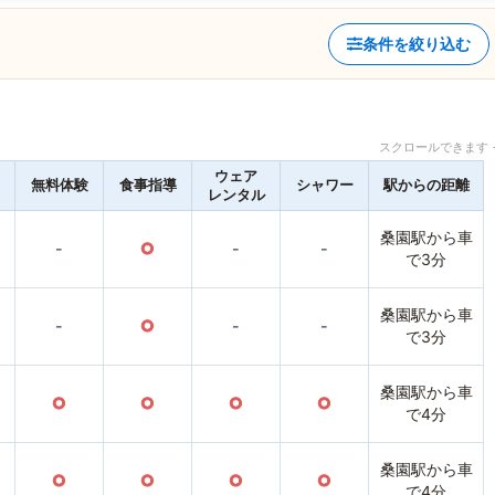
条件を絞り込む
スクロールできます 
ウェア
無料体験
食事指導
シャワー
駅からの距離
レンタル
桑園駅から車
-
○
-
-
で3分
桑園駅から車
-
○
-
-
で3分
桑園駅から車
○
○
○
○
で4分
桑園駅から車
○
○
○
○
で4分