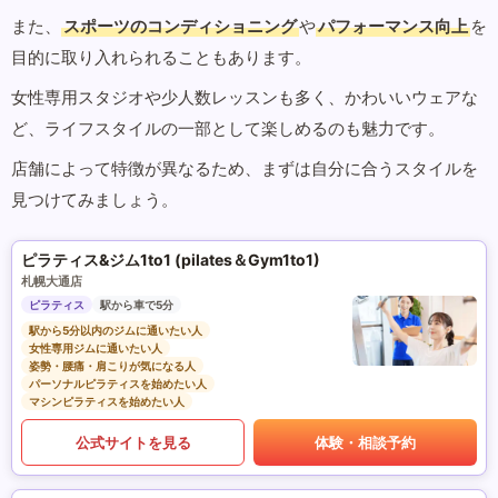
また、
スポーツのコンディショニング
や
パフォーマンス向上
を
目的に取り入れられることもあります。
女性専用スタジオや少人数レッスンも多く、かわいいウェアな
ど、ライフスタイルの一部として楽しめるのも魅力です。
店舗によって特徴が異なるため、まずは自分に合うスタイルを
見つけてみましょう。
ピラティス&ジム1to1 (pilates＆Gym1to1)
札幌大通店
ピラティス
駅から車で5分
駅から5分以内のジムに通いたい人
女性専用ジムに通いたい人
姿勢・腰痛・肩こりが気になる人
パーソナルピラティスを始めたい人
マシンピラティスを始めたい人
公式サイトを見る
体験・相談予約