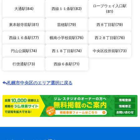
ロープウェイ入口駅
大通駅(84)
西線１１条駅(82)
(81)
東本願寺前駅(81)
苗穂駅(79)
西８丁目駅(79)
西線１６条駅(77)
幌南小学校前駅(76)
西２８丁目駅(76)
円山公園駅(74)
西１８丁目駅(74)
中央区役所前駅(73)
行啓通駅(73)
西線６条駅(71)
札幌市中央区のエリア選択に戻る