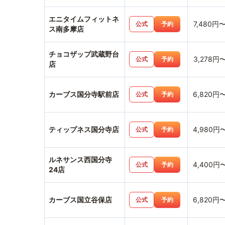
エニタイムフィットネ
7,480円
公式
予約
ス南多摩店
チョコザップ武蔵野台
3,278円
公式
予約
店
カーブス国分寺駅前店
6,820円
公式
予約
ティップネス国分寺店
4,980円
公式
予約
ルネサンス西国分寺
4,400円
公式
予約
24店
カーブス国立谷保店
6,820円
公式
予約