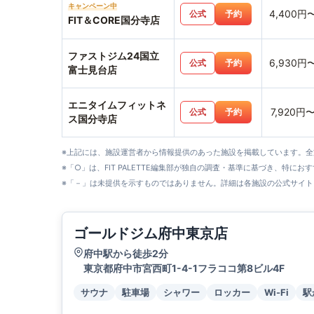
キャンペーン中
4,400円
公式
予約
FIT＆CORE国分寺店
ファストジム24国立
6,930円
公式
予約
富士見台店
エニタイムフィットネ
7,920円
公式
予約
ス国分寺店
※上記には、施設運営者から情報提供のあった施設を掲載しています。
※「○」は、FIT PALETTE編集部が独自の調査・基準に基づき、特にお
※「－」は未提供を示すものではありません。詳細は各施設の公式サイト
ゴールドジム府中東京店
府中駅から徒歩2分
東京都府中市宮西町1-4-1フラココ第8ビル4F
サウナ
駐車場
シャワー
ロッカー
Wi-Fi
駅