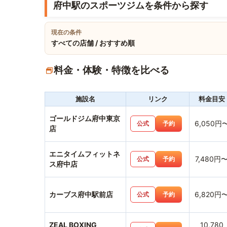
府中駅のスポーツジムを条件から探す
現在の条件
すべての店舗 / おすすめ順
料金・体験・特徴を比べる
施設名
リンク
料金目安
ゴールドジム府中東京
6,050円
公式
予約
店
エニタイムフィットネ
7,480円
公式
予約
ス府中店
カーブス府中駅前店
6,820円
公式
予約
ZEAL BOXING
10,780