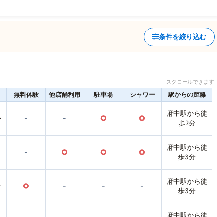
条件を絞り込む
スクロールできます 
無料体験
他店舗利用
駐車場
シャワー
駅からの距離
府中駅から徒
〜
-
-
○
○
歩2分
府中駅から徒
〜
-
○
○
○
歩3分
府中駅から徒
〜
○
-
-
-
歩3分
府中駅から徒