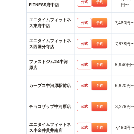
公式
予約
FITNESS府中店
円〜
エニタイムフィットネ
7,480円
公式
予約
ス東府中店
エニタイムフィットネ
7,678円
公式
予約
ス西国分寺店
ファストジム24中河
5,940円
公式
予約
原店
カーブス中河原駅前店
6,820円
公式
予約
チョコザップ中河原店
3,278円
公式
予約
エニタイムフィットネ
7,480円
公式
予約
ス小金井貫井南店