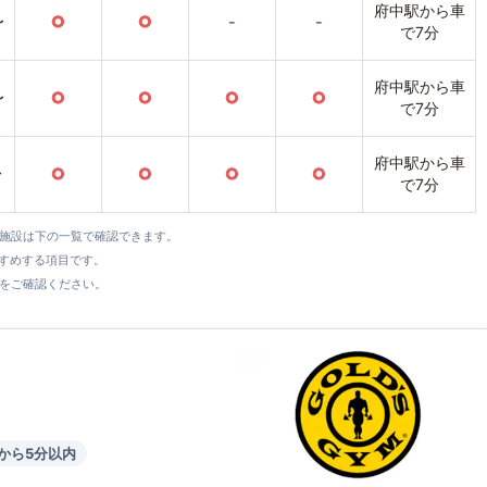
府中駅から車
〜
○
○
-
-
で7分
府中駅から車
〜
○
○
○
○
で7分
府中駅から車
〜
○
○
○
○
で7分
全施設は下の一覧で確認できます。
すすめする項目です。
をご確認ください。
から5分以内