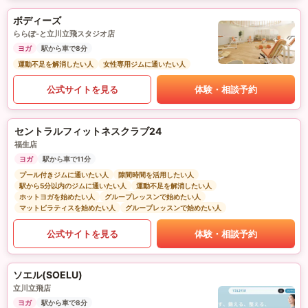
ボディーズ
ららぽ-と立川立飛スタジオ店
ヨガ
駅から車で8分
運動不足を解消したい人
女性専用ジムに通いたい人
公式サイトを見る
体験・相談予約
セントラルフィットネスクラブ24
福生店
ヨガ
駅から車で11分
プール付きジムに通いたい人
隙間時間を活用したい人
駅から5分以内のジムに通いたい人
運動不足を解消したい人
ホットヨガを始めたい人
グループレッスンで始めたい人
マットピラティスを始めたい人
グループレッスンで始めたい人
公式サイトを見る
体験・相談予約
ソエル(SOELU)
立川立飛店
ヨガ
駅から車で8分