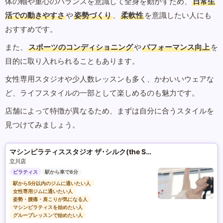
体の軸や重心のバランスを意識して全身を動かすため、
日常生
活での動きやすさ
や
姿勢づくり
、
柔軟性
を意識したい人にも
おすすめです。
また、
スポーツのコンディショニング
や
パフォーマンス向上
を
目的に取り入れられることもあります。
女性専用スタジオや少人数レッスンも多く、かわいいウェアな
ど、ライフスタイルの一部として楽しめるのも魅力です。
店舗によって特徴が異なるため、まずは自分に合うスタイルを
見つけてみましょう。
マシンピラティススタジオ ザ･シルク(the SILK)
立川店
ピラティス
駅から車で8分
駅から5分以内のジムに通いたい人
女性専用ジムに通いたい人
姿勢・腰痛・肩こりが気になる人
マシンピラティスを始めたい人
グループレッスンで始めたい人