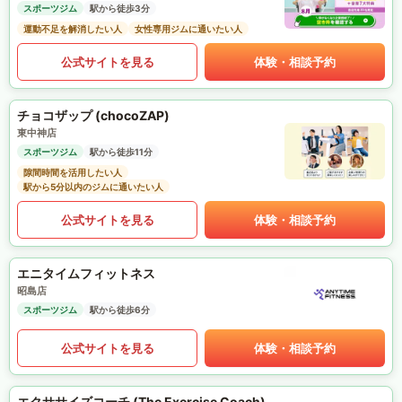
スポーツジム
駅から徒歩3分
運動不足を解消したい人
女性専用ジムに通いたい人
公式サイトを見る
体験・相談予約
チョコザップ (chocoZAP)
東中神店
スポーツジム
駅から徒歩11分
隙間時間を活用したい人
駅から5分以内のジムに通いたい人
公式サイトを見る
体験・相談予約
エニタイムフィットネス
昭島店
スポーツジム
駅から徒歩6分
公式サイトを見る
体験・相談予約
エクササイズコーチ (The Exercise Coach)