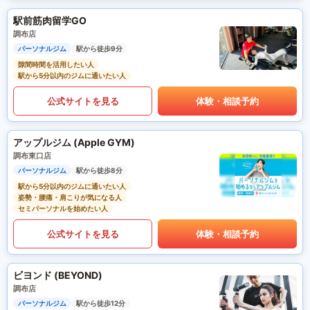
駅前筋肉留学GO
調布店
パーソナルジム
駅から徒歩9分
隙間時間を活用したい人
駅から5分以内のジムに通いたい人
公式サイトを見る
体験・相談予約
アップルジム (Apple GYM)
調布東口店
パーソナルジム
駅から徒歩8分
駅から5分以内のジムに通いたい人
姿勢・腰痛・肩こりが気になる人
セミパーソナルを始めたい人
公式サイトを見る
体験・相談予約
ビヨンド (BEYOND)
調布店
パーソナルジム
駅から徒歩12分