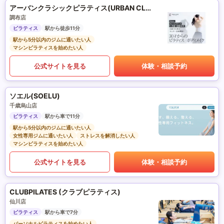
アーバンクラシックピラティス(URBAN CLASSIC PILATES)
調布店
ピラティス
駅から徒歩11分
駅から5分以内のジムに通いたい人
マシンピラティスを始めたい人
公式サイトを見る
体験・相談予約
ソエル(SOELU)
千歳烏山店
ピラティス
駅から車で11分
駅から5分以内のジムに通いたい人
女性専用ジムに通いたい人
ストレスを解消したい人
マシンピラティスを始めたい人
公式サイトを見る
体験・相談予約
CLUBPILATES (クラブピラティス)
仙川店
ピラティス
駅から車で7分
パーソナルピラティスを始めたい人