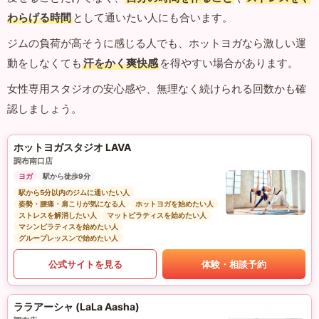
わらげる時間
として通いたい人にも合います。
ジムの負荷が高そうに感じる人でも、ホットヨガなら激しい運
動をしなくても
汗をかく爽快感
を得やすい場合があります。
女性専用スタジオの安心感や、無理なく続けられる回数かも確
認しましょう。
ホットヨガスタジオ LAVA
調布南口店
ヨガ
駅から徒歩9分
駅から5分以内のジムに通いたい人
姿勢・腰痛・肩こりが気になる人
ホットヨガを始めたい人
ストレスを解消したい人
マットピラティスを始めたい人
マシンピラティスを始めたい人
グループレッスンで始めたい人
公式サイトを見る
体験・相談予約
ララアーシャ (LaLa Aasha)