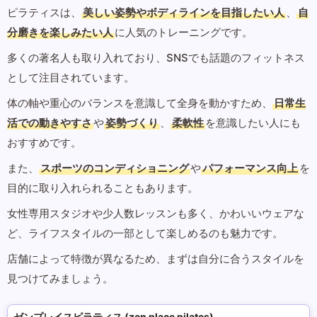
ピラティスは、
美しい姿勢やボディラインを目指したい人
、
自
分磨きを楽しみたい人
に人気のトレーニングです。
多くの著名人も取り入れており、SNSでも話題のフィットネス
として注目されています。
体の軸や重心のバランスを意識して全身を動かすため、
日常生
活での動きやすさ
や
姿勢づくり
、
柔軟性
を意識したい人にも
おすすめです。
また、
スポーツのコンディショニング
や
パフォーマンス向上
を
目的に取り入れられることもあります。
女性専用スタジオや少人数レッスンも多く、かわいいウェアな
ど、ライフスタイルの一部として楽しめるのも魅力です。
店舗によって特徴が異なるため、まずは自分に合うスタイルを
見つけてみましょう。
ゼンプレイスピラティス (zen place pilates)