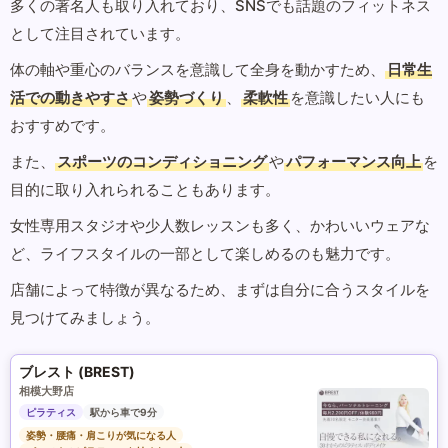
多くの著名人も取り入れており、SNSでも話題のフィットネス
として注目されています。
体の軸や重心のバランスを意識して全身を動かすため、
日常生
活での動きやすさ
や
姿勢づくり
、
柔軟性
を意識したい人にも
おすすめです。
また、
スポーツのコンディショニング
や
パフォーマンス向上
を
目的に取り入れられることもあります。
女性専用スタジオや少人数レッスンも多く、かわいいウェアな
ど、ライフスタイルの一部として楽しめるのも魅力です。
店舗によって特徴が異なるため、まずは自分に合うスタイルを
見つけてみましょう。
ブレスト (BREST)
相模大野店
ピラティス
駅から車で9分
姿勢・腰痛・肩こりが気になる人