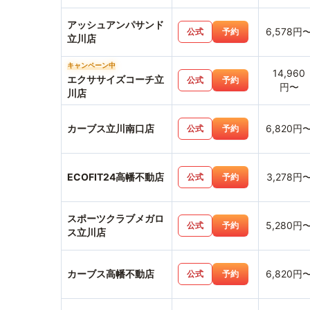
アッシュアンパサンド
6,578円
公式
予約
立川店
キャンペーン中
14,960
エクササイズコーチ立
公式
予約
円〜
川店
カーブス立川南口店
6,820円
公式
予約
ECOFIT24高幡不動店
3,278円
公式
予約
スポーツクラブメガロ
5,280円
公式
予約
ス立川店
カーブス高幡不動店
6,820円
公式
予約