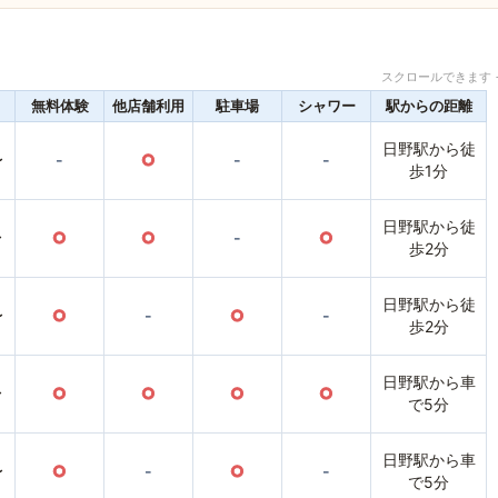
スクロールできます 
無料体験
他店舗利用
駐車場
シャワー
駅からの距離
日野駅から徒
〜
-
○
-
-
歩1分
日野駅から徒
〜
○
○
-
○
歩2分
日野駅から徒
〜
○
-
○
-
歩2分
日野駅から車
〜
○
○
○
○
で5分
日野駅から車
〜
○
-
○
-
で5分