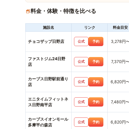
料金・体験・特徴を比べる
施設名
リンク
料金目安
チョコザップ日野店
3,278円
公式
予約
ファストジム24日野
7,370円
公式
予約
店
カーブス日野駅前通り
6,820円
公式
予約
店
エニタイムフィットネ
7,480円
公式
予約
ス日野南平店
カーブスイオンモール
6,820円
公式
予約
多摩平の森店