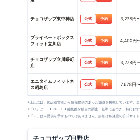
チョコザップ東中神店
3,278円
公式
予約
プライベートボックス
4,400円
公式
予約
フィット立川店
チョコザップ立川曙町
3,278円
公式
予約
店
エニタイムフィットネ
7,678円
公式
予約
ス昭島店
※上記には、施設運営者から情報提供のあった施設を掲載しています。
※「○」は、FIT PALETTE編集部が独自の調査・基準に基づき、特にお
※「－」は未提供を示すものではありません。詳細は各施設の公式サイト
チョコザップ日野店