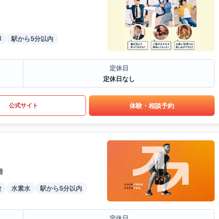
導
駅から5分以内
定休日
定休日なし
体験・相談予約
公式サイト
階
験
水素水
駅から5分以内
定休日