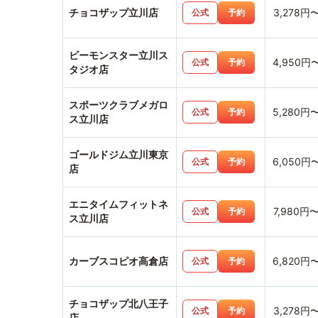
チョコザップ立川店
3,278円
公式
予約
ビーモンスター立川ス
4,950円
公式
予約
タジオ店
スポーツクラブメガロ
5,280円
公式
予約
ス立川店
ゴールドジム立川東京
6,050円
公式
予約
店
エニタイムフィットネ
7,980円
公式
予約
ス立川店
カーブスコピオ高倉店
6,820円
公式
予約
チョコザップ北八王子
3,278円
公式
予約
店