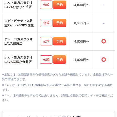
ホットヨガスタジオ
-
公式
予約
4,800円〜
LAVAひばりヶ丘店
ヨガ・ピラティス教
-
公式
予約
8,800円〜
室RepureBODY国立
ホットヨガスタジオ
○
公式
予約
4,800円〜
LAVA田無店
ホットヨガスタジオ
○
公式
予約
4,800円〜
LAVA武蔵小金井店
※上記には、施設運営者から情報提供のあった施設を掲載しています。全施設は下の一
覧で確認できます。
※「○」は、FIT PALETTE編集部が独自の調査・基準に基づき、特におすすめする項目
です。
※「－」は未提供を示すものではありません。詳細は各施設の公式サイトをご確認くだ
さい。