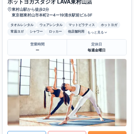
ホットヨガスタジオ LAVA東村山店
東村山駅から徒歩2分
東京都東村山市本町2ー4ー19清水駅前ビル3F
タオルレンタル
ウェアレンタル
マットピラティス
ホットヨガ
常温ヨガ
シャワー
ロッカー
他店舗利用
もっと見る
営業時間
定休日
ー
毎週金曜日