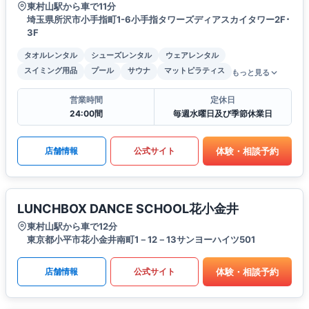
東村山駅から車で11分
埼玉県所沢市小手指町1-6小手指タワーズディアスカイタワー2F･
3F
タオルレンタル
シューズレンタル
ウェアレンタル
スイミング用品
プール
サウナ
マットピラティス
もっと見る
営業時間
定休日
24:00間
毎週水曜日及び季節休業日
体験・相談予約
店舗情報
公式サイト
LUNCHBOX DANCE SCHOOL花小金井
東村山駅から車で12分
東京都小平市花小金井南町1－12－13サンヨーハイツ501
体験・相談予約
店舗情報
公式サイト