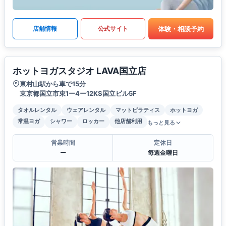
体験・相談予約
店舗情報
公式サイト
ホットヨガスタジオ LAVA国立店
東村山駅から車で15分
東京都国立市東1ー4ー12KS国立ビル5F
タオルレンタル
ウェアレンタル
マットピラティス
ホットヨガ
常温ヨガ
シャワー
ロッカー
他店舗利用
もっと見る
営業時間
定休日
ー
毎週金曜日