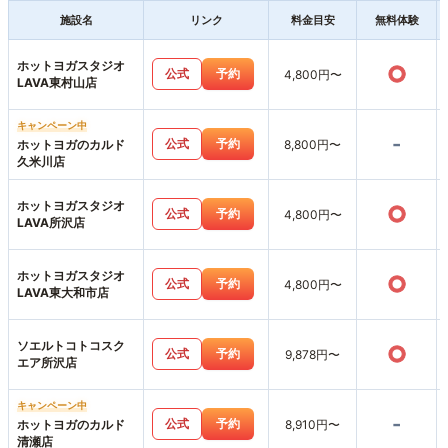
施設名
リンク
料金目安
無料体験
ホットヨガスタジオ
○
公式
予約
4,800円〜
LAVA東村山店
キャンペーン中
-
公式
予約
ホットヨガのカルド
8,800円〜
久米川店
ホットヨガスタジオ
○
公式
予約
4,800円〜
LAVA所沢店
ホットヨガスタジオ
○
公式
予約
4,800円〜
LAVA東大和市店
ソエルトコトコスク
○
公式
予約
9,878円〜
エア所沢店
キャンペーン中
-
公式
予約
ホットヨガのカルド
8,910円〜
清瀬店