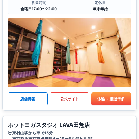
営業時間
定休日
金曜日17:00〜22:00
年末年始
体験・相談予約
店舗情報
公式サイト
ホットヨガスタジオ LAVA田無店
東村山駅から車で15分
東京都西東京市田無町4ー29ー8丸保ビル3F