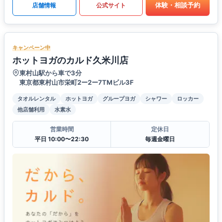
体験・相談予約
店舗情報
公式サイト
キャンペーン中
ホットヨガのカルド久米川店
東村山駅から車で3分
東京都東村山市栄町2ー2ー7TMビル3F
タオルレンタル
ホットヨガ
グループヨガ
シャワー
ロッカー
他店舗利用
水素水
営業時間
定休日
平日 10:00〜22:30
毎週金曜日