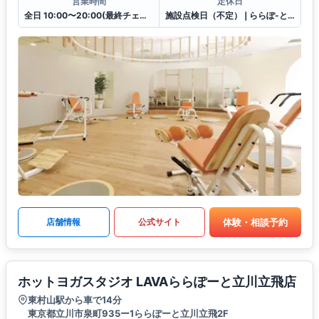
営業時間
定休日
全日 10:00〜20:00(最終チェックイン19:30)
施設点検日（不定）❘ららぽ-と立川立飛休館日（連動）
体験・相談予約
店舗情報
公式サイト
ホットヨガスタジオ LAVAららぽーと立川立飛店
東村山駅から車で14分
東京都立川市泉町935ー1ららぽーと立川立飛2F