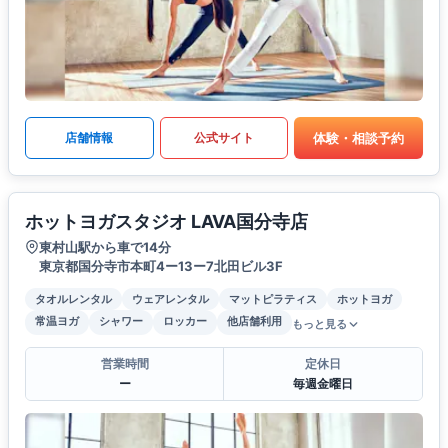
体験・相談予約
店舗情報
公式サイト
ホットヨガスタジオ LAVA国分寺店
東村山駅から車で14分
東京都国分寺市本町4ー13ー7北田ビル3F
タオルレンタル
ウェアレンタル
マットピラティス
ホットヨガ
常温ヨガ
シャワー
ロッカー
他店舗利用
もっと見る
営業時間
定休日
ー
毎週金曜日