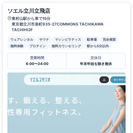
ソエル立川立飛店
東村山駅から車で15分
東京都立川市泉町935-27COMMONS TACHIKAWA
TACHIHI2F
ウェアレンタル
サウナ
マシンピラティス
駐車場
完全個室
無料体験
プロテイン
無料カウンセリング
駅から5分以内
営業時間
定休日
6:00〜24:00
年末年始を除き無休