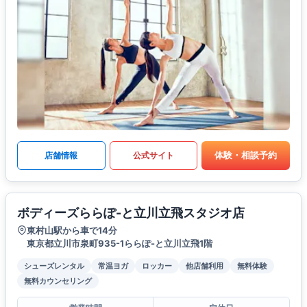
体験・相談予約
店舗情報
公式サイト
ボディーズららぽ-と立川立飛スタジオ店
東村山駅から車で14分
東京都立川市泉町935-1ららぽ-と立川立飛1階
シューズレンタル
常温ヨガ
ロッカー
他店舗利用
無料体験
無料カウンセリング