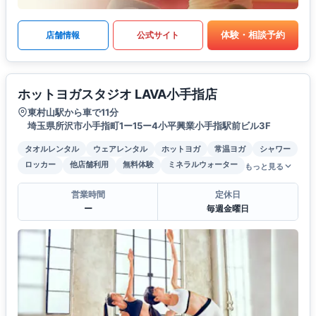
体験・相談予約
店舗情報
公式サイト
ホットヨガスタジオ LAVA小手指店
東村山駅から車で11分
埼玉県所沢市小手指町1ー15ー4小平興業小手指駅前ビル3F
タオルレンタル
ウェアレンタル
ホットヨガ
常温ヨガ
シャワー
ロッカー
他店舗利用
無料体験
ミネラルウォーター
もっと見る
営業時間
定休日
ー
毎週金曜日