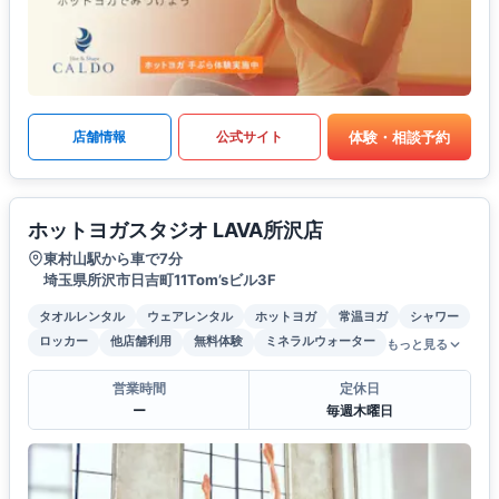
体験・相談予約
店舗情報
公式サイト
ホットヨガスタジオ LAVA所沢店
東村山駅から車で7分
埼玉県所沢市日吉町11Tom’sビル3F
タオルレンタル
ウェアレンタル
ホットヨガ
常温ヨガ
シャワー
ロッカー
他店舗利用
無料体験
ミネラルウォーター
もっと見る
営業時間
定休日
ー
毎週木曜日