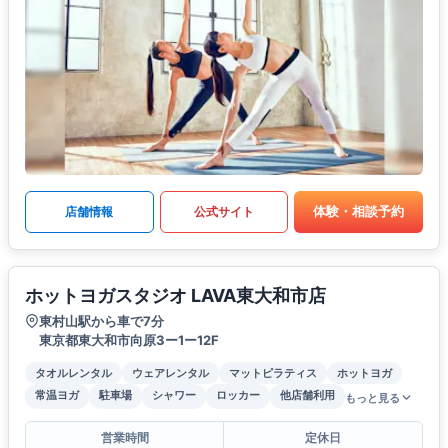
体験・相談予約
店舗情報
公式サイト
ホットヨガスタジオ LAVA東大和市店
東村山駅から車で7分
東京都東大和市向原3ー1ー12F
タオルレンタル
ウェアレンタル
マットピラティス
ホットヨガ
常温ヨガ
駐車場
シャワー
ロッカー
他店舗利用
もっと見る
営業時間
定休日