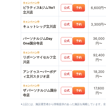
キャンペーン中
ピラティス&ジム1to1
6,600円
公式
予約
立川店
キャンペーン中
3,300円
公式
予約
キュットレッグ立川店
パーソナルジムDay
36,000
公式
予約
One国分寺店
円〜
キャンペーン中
92,400
リボーンマイセルフ立
公式
予約
円〜
川店
アンドゥスーパーボデ
18,200
公式
予約
ィ立川スタジオ店
円〜
キャンペーン中
17,600
ザ パーソナルジム国分
公式
予約
円〜
寺店
※上記には、施設運営者から情報提供のあった施設を掲載しています。