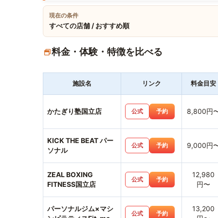
現在の条件
すべての店舗 / おすすめ順
料金・体験・特徴を比べる
施設名
リンク
料金目安
かたぎり塾国立店
8,800円
公式
予約
KICK THE BEAT パー
9,000円
公式
予約
ソナル
ZEAL BOXING
12,980
公式
予約
FITNESS国立店
円〜
パーソナルジム×マシ
13,200
公式
予約