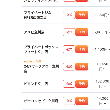
ンピラティスFit-me西
円〜
国分寺店
プライベートジム
3,850円
公式
予約
HPER西国立店
アスピ立川店
7,600円
公式
予約
プライベートボックス
4,400円
公式
予約
フィット立川店
キャンペーン中
10,450
24/7ワークアウト立川
公式
予約
円〜
店
102,300
ビヨンド立川店
公式
予約
円〜
44,000
ビーコンセプト立川店
公式
予約
円〜