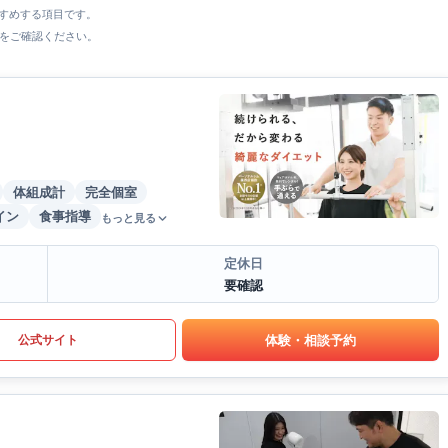
すすめする項目です。
をご確認ください。
体組成計
完全個室
イン
食事指導
もっと見る
定休日
要確認
体験・相談予約
公式サイト