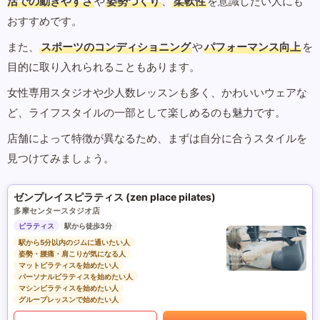
活での動きやすさ
や
姿勢づくり
、
柔軟性
を意識したい人にも
おすすめです。
また、
スポーツのコンディショニング
や
パフォーマンス向上
を
目的に取り入れられることもあります。
女性専用スタジオや少人数レッスンも多く、かわいいウェアな
ど、ライフスタイルの一部として楽しめるのも魅力です。
店舗によって特徴が異なるため、まずは自分に合うスタイルを
見つけてみましょう。
ゼンプレイスピラティス (zen place pilates)
多摩センタースタジオ店
ピラティス
駅から徒歩3分
駅から5分以内のジムに通いたい人
姿勢・腰痛・肩こりが気になる人
マットピラティスを始めたい人
パーソナルピラティスを始めたい人
マシンピラティスを始めたい人
グループレッスンで始めたい人