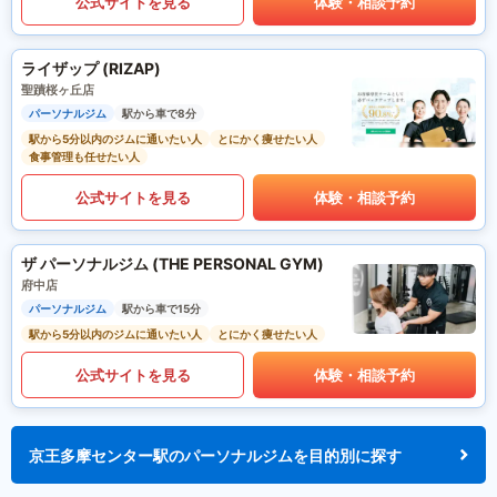
公式サイトを見る
体験・相談予約
ライザップ (RIZAP)
聖蹟桜ヶ丘店
パーソナルジム
駅から車で8分
駅から5分以内のジムに通いたい人
とにかく痩せたい人
食事管理も任せたい人
公式サイトを見る
体験・相談予約
ザ パーソナルジム (THE PERSONAL GYM)
府中店
パーソナルジム
駅から車で15分
駅から5分以内のジムに通いたい人
とにかく痩せたい人
公式サイトを見る
体験・相談予約
京王多摩センター駅のパーソナルジムを目的別に探す