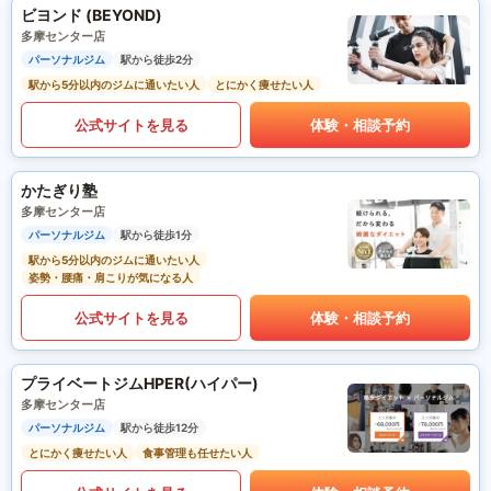
ビヨンド (BEYOND)
多摩センター店
パーソナルジム
駅から徒歩2分
駅から5分以内のジムに通いたい人
とにかく痩せたい人
公式サイトを見る
体験・相談予約
かたぎり塾
多摩センター店
パーソナルジム
駅から徒歩1分
駅から5分以内のジムに通いたい人
姿勢・腰痛・肩こりが気になる人
公式サイトを見る
体験・相談予約
プライベートジムHPER(ハイパー)
多摩センター店
パーソナルジム
駅から徒歩12分
とにかく痩せたい人
食事管理も任せたい人